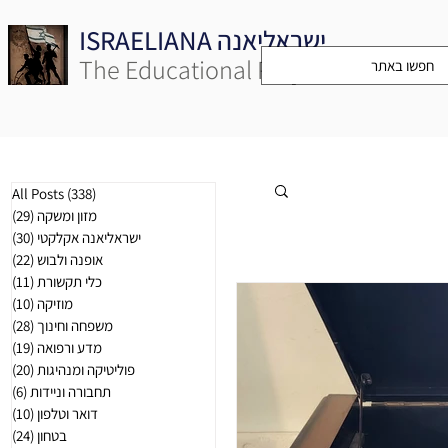
ISRAELIANA ישראליאנה
The Educational Project
(338)
All Posts
338 פו
מזון ומשקה
(29)
29 פוסטי
ישראליאנה אקלקטי
(30)
30 פוסטי
אופנה ולבוש
(22)
22 פוסטי
כלי תקשורת
(11)
11 פוסטי
מוזיקה
(10)
10 פוסטי
משפחה וחינוך
(28)
28 פוסטי
מדע ורפואה
(19)
19 פוסטי
פוליטיקה ומנהיגות
(20)
20 פוסטי
תחבורה וניידות
(6)
6 פוסטים
דואר וטלפון
(10)
10 פוסטי
בטחון
(24)
24 פוסטי