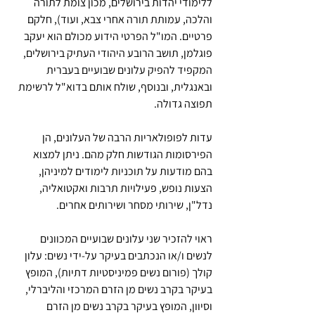
ללימודי יהדות בירושלים, מכון צומת לתורה 
והלכה, עמותת תורה אחרי צבא, ועוד), חלקם 
פרטיים. המו"ל הפרטי הידוע מכולם הוא יעקב 
פוגלמן, תושב הרובע היהודי העתיק בירושלים, 
המקפיד להפיק עלונים שבועיים בעברית 
ובאנגלית, ובנוסף, שולח אותם בדוא"ל לרשימת 
תפוצה גדולה.
עדות לפופולאריות הרבה של העלונים, הן 
הפירסומות הגודשות חלק מהם. ניתן למצוא 
בהם מודעות על תוכניות לימודים למיניהן, 
הצעות נופש, פעילויות תרבות ואקטואליה, 
נדל"ן, שירותי מסחר ושירותים אחרים.
ראוי להזכיר שני עלונים שבועיים המכוונים 
לנשים ו/או הנכתבים בעיקר על-ידי נשים: עלון 
קולך (פורום נשים פמיניסטיות דתיות), המופץ 
בעיקר בקרב נשים מן הזרם המרכזי והליברלי, 
וסיוון, המופץ בעיקר בקרב נשים מן הזרם 