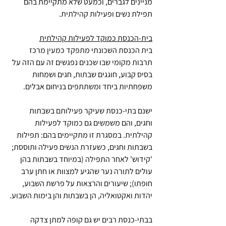
מניינים לגברים, וכמעט שלא מתקיימת בהם 
תפילת נשים ופעילות קהילתית.
בית-הכנסת כמוקד לפעילות קהילתית
בית הכנסת השכונתי מתפקד כמעין מרכז 
תרבות מקומי שבו שכנים נפגשים זה עם הזה על 
בסיס קבוע, חוגגים שבתות, חגים ושמחות 
משפחתיות ביחד ומשתתפים בניחום אבלים.
ישנם בתי-כנסת שעיקר פעילותם בשבתות 
וחגים, והם משמשים גם כמוקד לפעילות 
קהילתית. במסגרת זו מתקיימים בהם: תפילות 
בשבתות וחגים, כשעזרת הנשים פעילה ותוססת; 
'קידוש' לאחר התפילה (במיוחד בשבתות בהן 
עולים לתורה נער שהגיע למצוות או חתן ערב 
חופתו); שיעורים והרצאות על פרשת השבוע, 
יהדות ואקטואליה, הן בשבתות והן בימות השבוע.
בבתי-כנסת רבים יש גם קופה למתן צדקה 