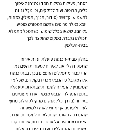
בסתר, פעילות גמילות חסד (גמ"ח) לאיסוף 
כלים, תרופות ועוד לנזקקים, וכן מְכָל גניזה 
לתשמישי קדושה (סידור, תנ"ך, תפילין, מזוזות, 
ויוצא באלה פריטים שהשם המפורש מופיע 
עליהם), שיצאו בכלל שימוש. כשהמכל מתמלא, 
תכולתו נקברת במקום שהוקצה לכך 
בבית-העלמין.
בחלק מבתי-הכנסת פועלת ועדת אירוח, 
שתפקידה לדאוג לאירוח לסעודות השבת או 
החג עבור מתפללים החפצים בכך. בבתי כנסת 
אלה מקובל כי הגבאי מכריז בקול רם, שכל מי 
שמעוניין להתארח לסעודת שבת/חג, יגיע אליו 
בתום התפילה. הגבאי מצמיד את המעוניינים 
באירוח (בדרך כלל אנשים מחוץ לקהילה, מחוץ 
לעיר ולעיתים אף מחוץ לארץ) למשפחה 
שהתנדבה באותה שבת לארח לסעודות. ועדת 
האירוח אחראית על ארגון תורנות אירוח בקרב 
משפחות המתפללים. ועדות אירוח פועלות 