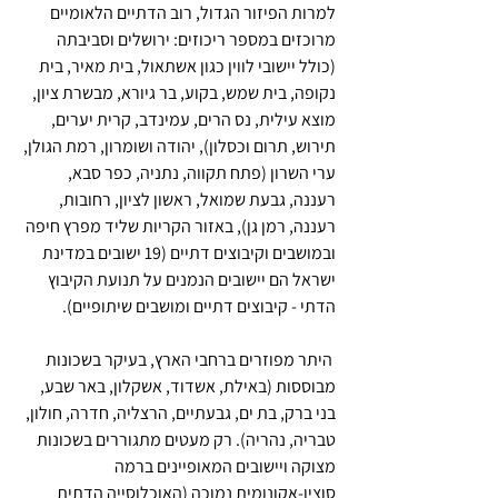
למרות הפיזור הגדול, רוב הדתיים הלאומיים 
מרוכזים במספר ריכוזים: ירושלים וסביבתה 
(כולל יישובי לווין כגון אשתאול, בית מאיר, בית 
נקופה, בית שמש, בקוע, בר גיורא, מבשרת ציון, 
מוצא עילית, נס הרים, עמינדב, קרית יערים, 
תירוש, תרום וכסלון), יהודה ושומרון, רמת הגולן, 
ערי השרון (פתח תקווה, נתניה, כפר סבא, 
רעננה, גבעת שמואל, ראשון לציון, רחובות, 
רעננה, רמן גן), באזור הקריות שליד מפרץ חיפה 
ובמושבים וקיבוצים דתיים (19 ישובים במדינת 
ישראל הם יישובים הנמנים על תנועת הקיבוץ 
הדתי - קיבוצים דתיים ומושבים שיתופיים).
 היתר מפוזרים ברחבי הארץ, בעיקר בשכונות 
מבוססות (באילת, אשדוד, אשקלון, באר שבע, 
בני ברק, בת ים, גבעתיים, הרצליה, חדרה, חולון, 
טבריה, נהריה). רק מעטים מתגוררים בשכונות 
מצוקה ויישובים המאופיינים ברמה 
סוציו-אקונומית נמוכה (האוכלוסייה הדתית 