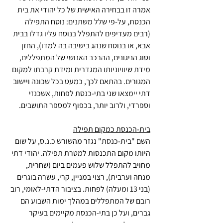
אמרה זו בבחירה האישית של כל יהודי את בית 
הכנסת, על-פי שלל משתנים: נוסח התפילה 
(רבים מעדיפים להתפלל בנוסח עליו גדלו בבית 
אבא, או בנוסח שנהג בישיבה בה למדו), החזן 
וסוג הניגונים, ההרכב האנושי של המתפללים, 
מידת שיוויוניותו המגדרית ומידת קרבתו למקום 
המגורים. בהתאם לכך, כמעט בכל שכונה ויישוב 
דתי יימצאו שני בתי-כנסת לפחות, אשכנזי 
וספרדי, ולרוב יותר, בכפוף למספר התושבים.
בית-הכנסת כמקום תפילה
השם "בית-כנסת" נגזר מהשורש כ.נ.ס, על שום 
היותו מקום התכנסות למטרת תפילה. יהודי דתי 
מחויב להתפלל שלוש פעמים ביום (שחרית, 
מנחה וערבית), רצוי במניין, קרי, עשרה בוגרים 
(בני 13 ומעלה) לפחות. בציבור הדתי-לאומי, רוב 
רובם של המתפללים במהלך ימות השבוע הם 
גברים, ועל כן בתי-הכנסת מקיימים בעיקר 