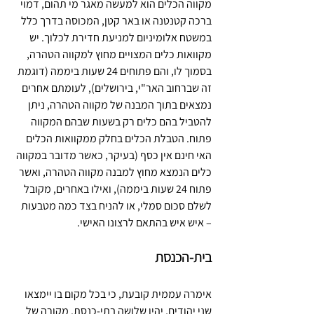
מקווה הכלים הוא למעשה מאגר מי תהום, דמוי 
ברכה קטנטנה או באר קטן, המכוסה בדרך כלל 
במשטח אלומיניום למניעת חדירת לכלוך. יש 
מקוואות כלים המצויים מחוץ למקווה הטהרה, 
בסמוך לו, והם פתוחים 24 שעות ביממה (דוגמת 
זה שברחוב האר"י, בירושלים), לעומתם אחרים 
נמצאים בתוך המבנה של מקווה הטהרה, ניתן 
להטביל בהם כלים רק בשעות שבהם המקווה 
פתוח. הטבלת הכלים בחלק ממקוואות הכלים 
האי חינם אין כסף (בעיקר, כאשר מדובר במקווה 
כלים הנמצא מחוץ למבנה מקווה הטהרה, ואשר 
פתוח 24 שעות ביממה), ואילו באחרים, מקובל 
לשלם סכום סמלי, או להניח בצד כמה מטבעות 
– איש איש בהתאם לרצונו האישי.
בית-הכנסת
אימרה עממית קובעת, כי בכל מקום בו יימצאו 
שני יהודים, יהיו שלושה בתי-כנסת. מקורה של 