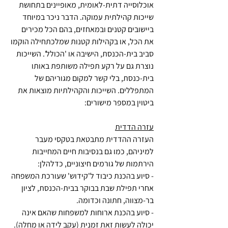
אוכלוסייה דתית-לאומית, מאופיינים בתחושת 
שייכות קהילתית עמוקה. הדבר ניכר במיוחד 
ביישובים קטנים ובמאחזים, בהם הכל מכירים 
את הכל, או בקהילות קטנות שמלכתחילה הוקמו 
סביב בית-הכנסת, הישיבה או 'הכולל'. השייכות 
נוצרת גם על רקע תפילה משותפת באותו 
בית-כנסת, בלי קשר למקום מגוריהם של 
המתפללים. השייכות והקהילתיות מוצאות את 
ביטוין במספר מישורים:
עזרה הדדית
העזרה ההדדית מתבטאת בטקסי מעבר 
למיניהם, כמו גם בנסיבות חיים המחייבות 
הירתמות של גורמים חיצוניים, כדלהלן:
- סיוע בהכנת כיבוד ל'קידוש' שעורכת המשפחה 
אחרי תפילת שבת בבוקר בבית-הכנסת, לציון 
בר-מצווה, חתונה וכדומה.
- סיוע בהכנת ארוחות למשפחות שהאם אינה 
יכולה לעשות זאת זמנית (עקב לידה או מחלה).