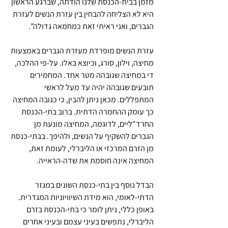
מזמן בבית-הכנסת שלנו הודתה, שברגע הראשון 
היא לא הצליחה להבחין בין עזרת הנשים לעזרת 
הגברים, ואני ראיתי זאת כמחמאה גדולה".
עזרת הנשים מופרדת מעזרת הגברים באמצעות 
מחיצה, וילון, סורג, וכיוצא באלו. על-פי ההלכה, 
די במחיצה שגובהה מטר אחד. המחמירים 
תובעים שגובהה יהיה עד מעל לראשי 
המתפללים. מכאן ניתן להבין, כי כגובה המחיצה 
כך עומק ההחמרה הדתית. ברוב בתי-הכנסת 
החרד"ליים, לדוגמה, המחיצה מונעת מן 
הגברים להשקיף על הנשים, ולהיפך. בבתי-כנסת 
מן הזרם המרכזי או הליברלי, לעומת זאת, 
המחיצה אינה חוסמת את שדה-הראייה.
הבדל נוסף בין בתי-כנסת השונים במגזר 
הדתי-לאומי, הוא מידת השיוויוניות המגדרית. 
באופן כללי, ניתן לומר כי בתי-הכנסת בזרם 
הליברלי, נתפשים בעיני עצמם ובעיני אחרים 