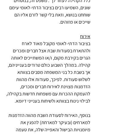
כלל הקהילה לעזור לך". משפט זה, בנוסחים 
שונים, השמיעו רבים בציבור הדתי-לאומי עימם 
שוחחנו בנושא, וזאת בלי קשר לזרם אליו הם 
שייכים או מזוהים.
אירוח
בציבור הדתי-לאומי מקובל מאוד לארח 
ולהתארח בסעודות שבת אצל חברים ומכרים 
הגרים בקירבת מקום, ו/או המשתייכים לאותה 
קהילה. במהלך השבוע כולם טרודים בענייניהם, 
אך בשבת כל בני המשפחה מסבים בצוותא 
לשלוש סעודות. לפיכך, סעודות אלו מהוות 
הזדמנות מצוינת לאירוח חברים ומכרים, 
להעמקת ההכרות עם משפחות חדשות בקהילה, 
לבילוי נינוח בצוותא ולשיחות בענייני דיומא.
בנוסף, האירוח לסעודת השבת מהווה הזדמנות 
למארחים (ובעיקר למארחת) להפגין את 
מיומנויות הבישול והאפייה שלה, את טעמה 