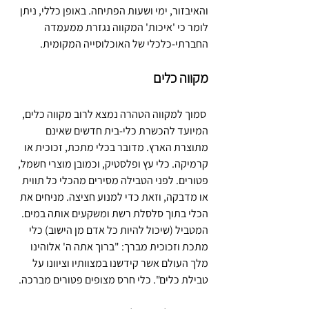
והאיבזור, ימי ושעות הפתיחה. באופן כללי, ניתן 
לומר כי 'איכות' המקווה נגזרת ממעמדה 
החברתי-כלכלי של האוכלוסייה המקומית.
מקווה כלים
 סמוך למקווה הטהרה נמצא לרוב מקווה כלים, 
המיועד להכשרת כלי-בית חדשים שאינם 
מתוצרת הארץ. מדובר בכלי מתכת, זכוכית או 
קרמיקה. כלי עץ ופלסטיק, וכמובן מוצרי חשמל, 
פטורים. לפני הטבילה מסירים מהכלי כל תווית 
או מדבקה, וזאת כדי למנוע חציצה. מניחים את 
הכלי בתוך סלסלת רשת ומשקעים אותה במים. 
המטביל (שיכול להיות כל אדם מן הישוב) כלי 
מתכת וזכוכית מברך: "ברוך אתה ה' אלוהינו 
מלך העולם אשר קידשנו במצוותיו וציוונו על 
טבילת כלים". כלי חרס מצופים פטורים מברכה.