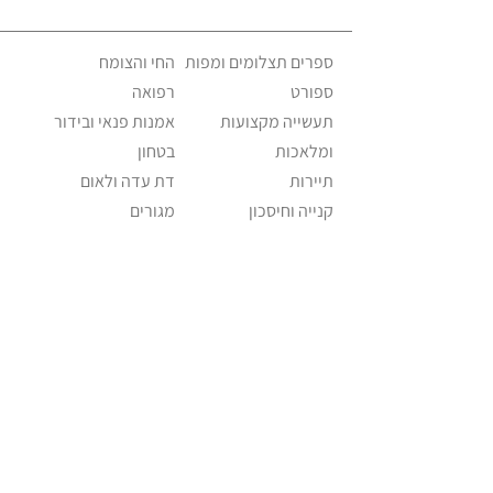
ספרים תצלומים ומפות
החי והצומח
ספורט
רפואה
תעשייה מקצועות
אמנות פנאי ובידור
ומלאכות
בטחון
תיירות
דת עדה ולאום
קנייה וחיסכון
מגורים
משפחה וחינוך
ישראליאנה אקלקטי
מזון ומשקה
שווקים וחנויות
פוליטיקה ומנהיגות
מוזיאונים וגלריות
תחבורה וניידות
כלי תקשורת
דואר וטלפון
מוזיקה
אופנה ולבוש
Israeliana – The Educational Project ©