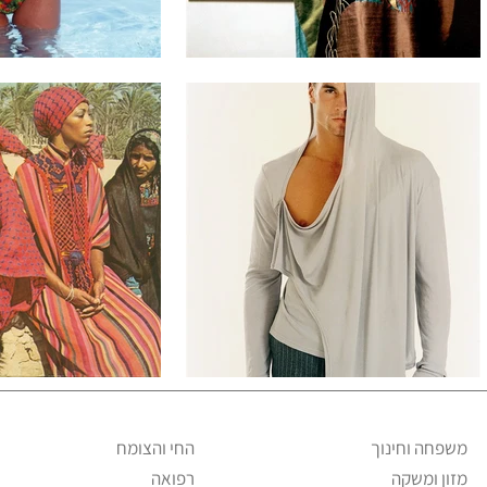
משפחה וחינוך
החי והצומח
מזון ומשקה
רפואה