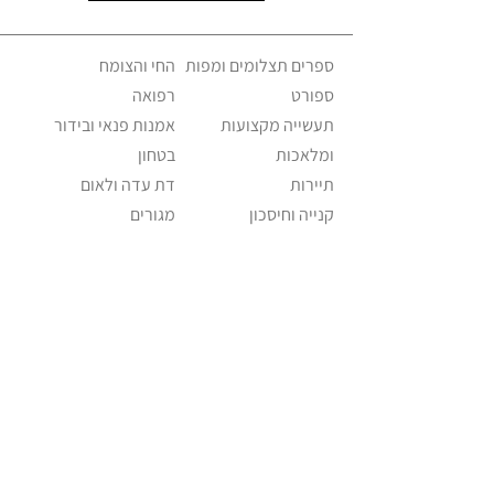
ספרים תצלומים ומפות
החי והצומח
ספורט
רפואה
תעשייה מקצועות
אמנות פנאי ובידור
ומלאכות
בטחון
תיירות
דת עדה ולאום
קנייה וחיסכון
מגורים
משפחה וחינוך
ישראליאנה אקלקטי
מזון ומשקה
שווקים וחנויות
פוליטיקה ומנהיגות
מוזיאונים וגלריות
תחבורה וניידות
כלי תקשורת
דואר וטלפון
מוזיקה
אופנה ולבוש
Israeliana – The Educational Project ©