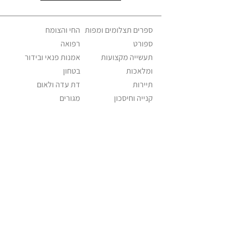
ספרים תצלומים ומפות
החי והצומח
ספורט
רפואה
תעשייה מקצועות
אמנות פנאי ובידור
ומלאכות
בטחון
תיירות
דת עדה ולאום
קנייה וחיסכון
מגורים
משפחה וחינוך
ישראליאנה אקלקטי
מזון ומשקה
שווקים וחנויות
פוליטיקה ומנהיגות
מוזיאונים וגלריות
תחבורה וניידות
כלי תקשורת
דואר וטלפון
מוזיקה
אופנה ולבוש
Israeliana – The Educational Project ©