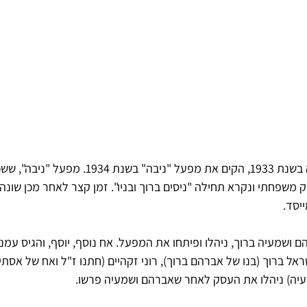
ניסים ברוך, שעלה מיגוסלביה בשנת 1933, הקים את מפעל "ניבה
25 התחיל כעסק משפחתי ונקרא תחילה "ניסים ברוך ובניו". זמן קצר לאחר מכן שו
סד. 
ם ושמעיה ברוך, ניהלו ופיתחו את המפעל. אח נוסף, יוסף, והגיס עמנו
אל ברוך (בנו של אברהם ברוך), רוני זקהיים (חתנו ז"ל ואח של אסתי 
מעיה) ניהלו את העסק לאחר שאברהם ושמעיה פרשו.