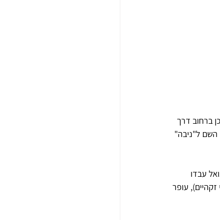
" בשנת 1934. מפעל "ניבה", ששכן ברחוב דרך 
נה השם ל"ניבה" 
אל עבדו 
זקהיים), עופר 