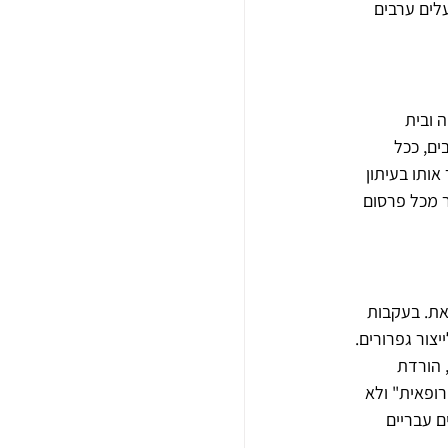
לים ערבים 
 ובית 
ם, ככל 
בי גרינברג, שפגש את ויצמן בהפלגה לארץ בשנת 1927, תיאר אותו בעיתון 
 מכל פרסום 
צאת. בעקבות 
ם לייצור גפרורים. 
 הורדת 
ופאית" ולא 
ם עבריים 