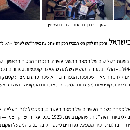
אוסף דדי כהן. התמונות באדיבות האספן
ישראל 
(הסקירה להלן היא תמצית הסקירה שהופיעה באתר "טיפ לטריפ" – ראו להל
 בשנות השלושים של המאה התשע-עשרה. הגפרור הבטוח הראשון - שנו
הכימאי השוודי גוסטב פאש ב-1844 - הוליד במהרה תעשייה שלמה שהפיצה קופסאות גפרורים 
ם גילו מהר מאוד שקופסת הגפרורים היא שטח פרסום מצוין: קטנה, נ
עד ליצירת קופסאות מעוצבות המשקפות את רוח התקופה - היה רק צע
אל צמחה בשנות העשרים של המאה העשרים, במקביל לגלי העלייה ו
הכלכלה היישובית. המפעל הבולט ביותר היה "נור", שהוקם בשנת 1923 בע
תית — בדגם שהכיר ממפעל גפרורים משפחתי בקובנה. המפעל הוקם ב