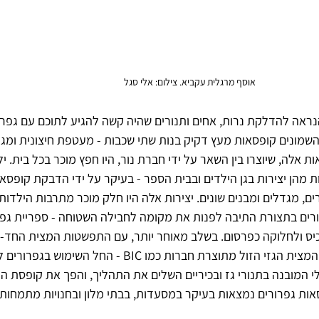
אוסף מרגלית עקביא. צילום: אלי סגל
נראה להדלקת נרות, אחים ותנורים שהיה קשה להגיע לתוכם עם גפרו
השמונים קופסאות מעץ דקיק בנות שתי שכבות - מעטפת חיצונית ומגי
אלה, שיוצרו בין השאר על ידי חברת נור, היו חפץ מוכר בכל בית. ילד
מהן יצירות בגן הילדים ובבית הספר - בעיקר על ידי הדבקת קופסאות 
ים, מגדלים ומבנים שונים. יצירות אלה היו חלק מוכר מתרבות הילדות
ים בתצורת התיבה לפנות את מקומה לחבילה השטוחה - ספריית גפרו
כיס ולחלוקה כפרסום. בשלב מאוחר יותר, עם התפשטות המצית החד-
השבעים והשמונים - ובמיוחד המצית הגזי הזול מתוצרת חברות כמו BIC - החל
המובנה בתנורי גז ובכיריים השלים את התהליך, והפך את קופסת הג
סאות גפרורים נמצאות בעיקר במסעדות, בבתי מלון ובחנויות מתמחות