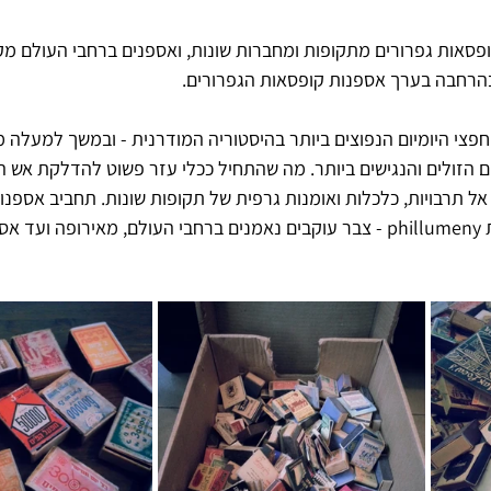
קופסאות גפרורים מתקופות ומחברות שונות, ואספנים ברחבי העולם מק
בהרחבה בערך אספנות קופסאות הגפרורים.
פצי היומיום הנפוצים ביותר בהיסטוריה המודרנית - ובמשך למעלה 
הזולים והנגישים ביותר. מה שהתחיל ככלי עזר פשוט להדלקת אש הפ
אל תרבויות, כלכלות ואומנות גרפית של תקופות שונות. תחביב אספנו
הגפרורים — המכונה בלועזית phillumeny - צבר עוקבים נאמנים ברחבי העולם, מאירופ