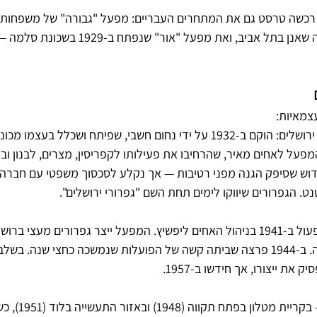
רכשה טרסט גם את המתחרים העבריים: מפעל "גבורה" של משפחות 
אוקסהורן-דיסקין, שפעל בנווה שאנן בתל אביב, ואת מפעל "אור" 
צמאיות:
"דונג אור" (דונגית) - בית וגן, ירושלים: הוקם ב-1932 על ידי נחום חשבי, שפיתח ושכלל בעצ
בשנת 1938 נמכר המפעל לאחים מאיר, שהרחיבו את פעילותו לקפריסין, מצרים, לבנון
וש שסיפק הגנה מפני רטיבות — אך נקלע לסכסוך משפטי עם חברה ש
. הגפרורים שיווקו לימים תחת השם "גפרורי ירושלים".
"נמר" — ראשון לציון: החל לפעול ב-1941 בניהול האחים ליפשיץ. המפעל ייצר גפרורים מעצי
בפיקוח מומחה שהגיע מרוסיה. ב-1944 פרצה שביתה קשה של הפועלות שנמשכה כחצי שנה.
ת ייצורו, אך חידשו ב-1957.
"לבה": פעל בשתי גרסאות