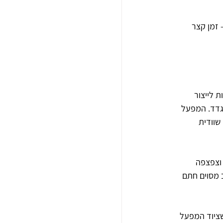
שנפתח ב-1929 בשכונת סלמה — זמן קצר 
מו מכונות לייצור 
 ובגדד. המפעל 
וודית 
 ברוש וצפצפה 
 בשלב מסוים חתם 
 — בקריית מטלון בפתח תקווה (1948) ובאזור התעשייה בלוד (1951), כשציוד המפעל 