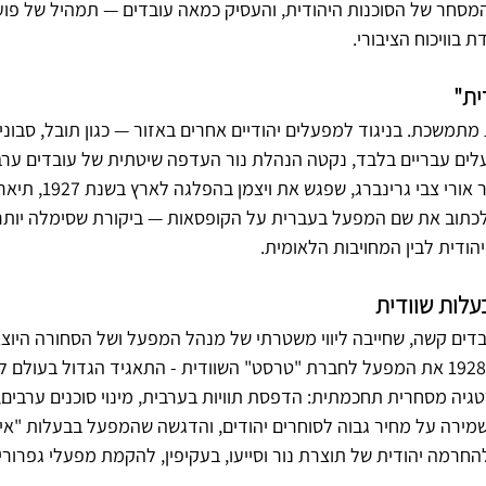
המסחר של הסוכנות היהודית, והעסיק כמאה עובדים — תמהיל של פוע
 בוויכוח הציבורי.
ית"
תמשכת. בניגוד למפעלים יהודיים אחרים באזור — כגון תובל, סבוניה
ים עבריים בלבד, נקטה הנהלת נור העדפה שיטתית של עובדים ערבי
הנראה מטעמי עלות. המשורר אורי צ
ו לכתוב את שם המפעל בעברית על הקופסאות — ביקורת שסימלה יותר
ודית לבין המחויבות הלאומית.
עלות שוודית
יתת עובדים קשה, שחייבה ליווי משטרתי של מנהל המפעל ושל הסחורה היו
המשבר מכרו הבעלים בשנת 1928 את המפעל לחברת "טרסט" השוודית - התאגיד הגדול בעול
יה מסחרית תחכמתית: הדפסת תוויות בערבית, מינוי סוכנים ערבים,
שמירה על מחיר גבוה לסוחרים יהודים, והדגשה שהמפעל בבעלות "איר
להחרמה יהודית של תוצרת נור וסייעו, בעקיפין, להקמת מפעלי גפרורי