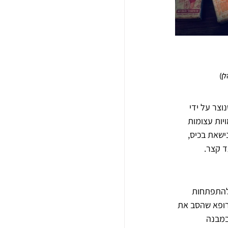
ן)
צר על ידי 
בכמויות עצומות 
ישאת בכיס, 
ד קצר.
להתפתחות 
כו על ידי יצחק ויצמן — רופא שהסב את 
מבנה 