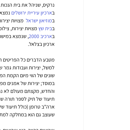
נרקיס, שניהל את בית הנכות בין 1925 ל-57
ב
ארכיון עיריית ירושלים 
נמצאי
ב
מוזיאון ישראל 
 מצויות יצירו
ב
בית שץ
 מצויות יצירות, ציל
ב
ארכיב 2000
, שנמצא במישור
ארכיון בצלאל.  
מטבע הדברים כל הפריטים המת
למשל, יצירות ועבודות גמר של
שונים של הווי מיום הקמת המו
במוסד; יצירות של אמנים מפו
תיעוד של תיק לספר תורה שנו
ארה"ב טרומן (כולל תיעוד של
שעוצב גם הוא במחלקה למת