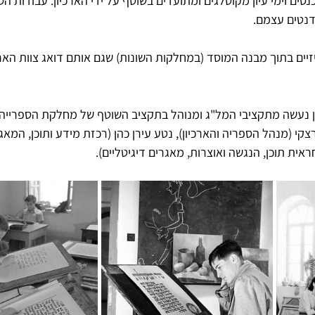
 כנסים וימי עיון מקוטלגים ומתועדים בשוטף על ידי הארכיון. עבודות ה
דנטים עצמם.
יזיים בתוך מבנה המוסד (במחלקות השונות) שגם אותם דואג צוות הארכ
ן נעשה מתקציבי המל"ג ומנוהל בתקציב השוטף של מחלקת הספרייה וה
צקי (מנהל הספריה והארכיון), נטע עירן כהן (רכזת מידע ותוכן, המאג
אית תוכן, הנגשה ואוצרות, מאגרים דיגיטליים).  