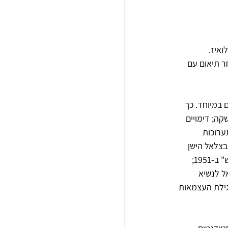
ואיז.
ר תיאום עם 
במיוחד. כך 
קה; דימויים 
ערוכות 
בצלאל הישן 
והחדש, מקצתם מעולם לא נחשפו לציבור. לדוגמא תיעוד ביקורו של מארק שאגאל ב"בצלאל החדש" ב-1951; 
ל לנשיא 
גילת העצמאות 