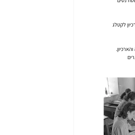
סטודנטים 
יון לקטלג 
ארכיון. 
רים 