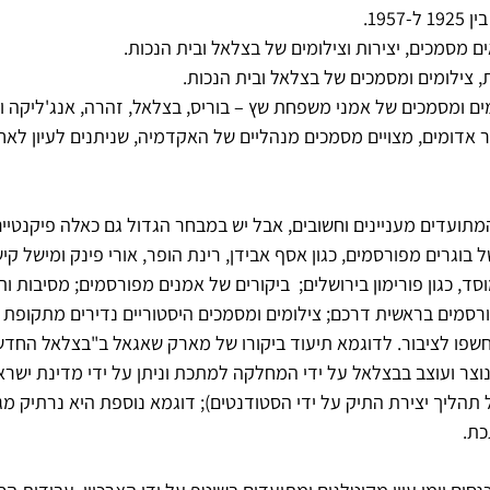
19. 
ם מסמכים, יצירות וצילומים של בצלאל ובית הנכות. 
ת, צילומים ומסמכים של בצלאל ובית הנכות.  
ומים ומסמכים של אמני משפחת שץ – בוריס, בצלאל, זהרה, אנג'ליקה ול
 אדומים, מצויים מסמכים מנהליים של האקדמיה, שניתנים לעיון לאח
ועדים מעניינים וחשובים, אבל יש במבחר הגדול גם כאלה פיקנטיים 
 בוגרים מפורסמים, כגון אסף אבידן, רינת הופר, אורי פינק ומישל קיש
סד, כגון פורימון בירושלים;  ביקורים של אמנים מפורסמים; מסיבות ות
רסמים בראשית דרכם; צילומים ומסמכים היסטוריים נדירים מתקופת 
צר ועוצב בבצלאל על ידי המחלקה למתכת וניתן על ידי מדינת ישרא
 תהליך יצירת התיק על ידי הסטודנטים); דוגמא נוספת היא נרתיק מ
כת.