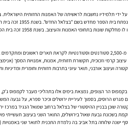
לאחר שהיה סגור כמה שנים, נפתח בית הספר מח
אקדמית, ובמשך השנים נוספו לו מחלקות שונות בתחומי ה
כיום לומדים בבצלאל למעלה מ-2,500 סטודנטים וסטודנטיות לקראת תארים ראשונים ומתק
עיצוב קרמי וזכוכית, תקשורת חזותית, אמנות, אמנויות המסך (אנימציה 
טורה ועיצוב אורבני, תואר עיוני בתרבות חזותית וחומרית ומדיניות ות
מפוס הר הצופים, נמצאת בימים אלו בתהליכי מעבר לקמפוס ג'ק, ג'ו
 מגרש הרוסים, בסמוך לעיריית ירושלים וכיכר ספרא, על גבעה המשק
רה שוכן בבניין ההיסטורי של בצלאל ברחוב שמואל הנגיד במרכז ירו
ת בשכונת גבעת שאול בירושלים, התואר השני בעיצוב תעשייתי פוע
 ישנה שלוחה בתל אביב בה נלמדת התכנית לתואר שני באמנויות (.M.F.A).