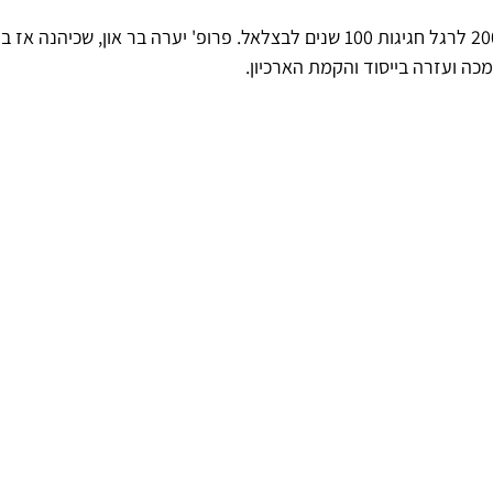
ארכיון המוסד הוקם בשנת 2006 לרגל חגיגות 100 שנים לבצלאל. פרופ' יערה בר און, 
כה ועזרה בייסוד והקמת הארכיון.