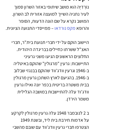
נוֹרְדִיָּה הוא מושב שיתופי באזור השרון סמוך 
לעיר נתניה השייך למועצה אזורית לב השרון. 
המושב נקרא על שם הוגה הדעות, הסופר 
והרופא 
מקס נורדאו
 – ממייסדי התנועה הציונית.
היישוב הוקם על ידי חברי תנועת בית"ר, חברי 
האצ"ל ששרתו כחיילים בבריגדה היהודית. 
החלוצים הראשונים הגיעו משני גרעיני 
התיישבות: גרעין "מרגולין" שהוקם באיטליה 
ב-1946 וגרעין וודג'ווד שהוקם בבנגזי שבלוב 
ב-1946. בהגיעם לארץ השתכן גרעין מרגולין 
בבית משטרה בריטית בכפר יונה ואילו גרעין 
וודג'וד עלה להתיישבות במושבה הגלילית 
משמר הירדן. 
ב 2 לנובמבר 1948 עלה גרעין מרגולין לקרקע 
על אדמות חירבת בית ליד, ובשנת 1949 
הצטרפו חברי גרעין וודג'ווד עם שובם מהשבי 