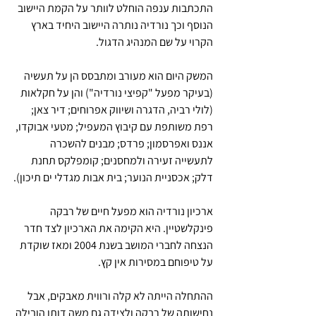
התכתבות ענפה הוחלט לוותר על הקמת היישוב 
הנוסף וכך נורדיה נותרה היישוב היחיד בארץ 
הקרוי על שם המנהיג הדגול.
המשק היום הוא מעורב ומתבסס הן על תעשיה 
(בעיקר מפעל "קפיצי נורדיה") והן על חקלאות 
(לולי רביה, הדגרה ושיווק אפרוחים; דיר צאן; 
רפת משותפת עם קיבוץ המעפיל; מטעי אבוקדו, 
אננס ואפרסמון; פרדס; מבנים להשכרה 
לתעשייה זעירה ולמחסנים; קומפלקס תחנת 
דלק; אכסניית הנוער; בית אבות מגדלי ים תיכון).
ארכיון נורדיה הוא מפעל חיים של רבקה 
פינקלשטיין. היא הקימה את הארכיון לצד חדר 
הנצחה לחברי המושב בשנת 2004 ומאז שוקדת 
על טיפוחם במסירות אין קץ.
ההתחלה הייתה לא קלה ורווית מאבקים, אבל 
נחישותה של רבקה ולצידה גם משה דותן הובילה 