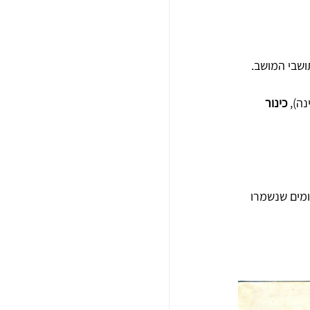
ושבי המושב. 
ה), 
כינור
בומים שנשמרו 