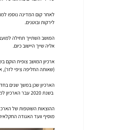
לירקות ובוטנים.
המושב השתייך תחילה למועצה 
אליה שייך היישוב כיום.
(שאותה החליפה ציפי לזר), א
הארכיון שכן במשך שנים בחדרון קטן בגודל 2*8 מטר שנוצר באמצעו
 בשנת 2020 עבר הארכיון למבנה של האגודה ששימש בעבר מחסן ביצים ושופץ. 
ההוצאות השוטפות של הארכיון
מוסיף וועד האגודה החקלאית