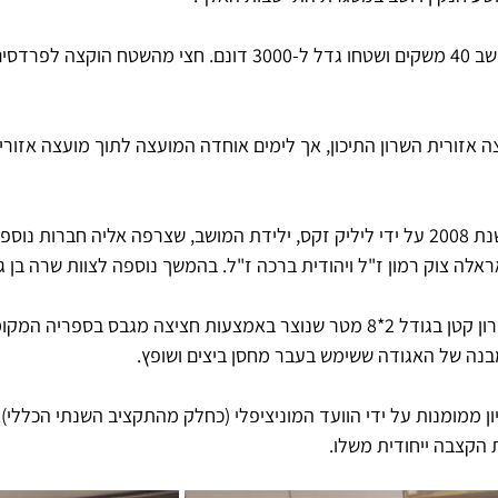
לאחר קום המדינה נוספו למושב 40 משקים ושטחו גדל ל-3000 דונם. חצי מהשטח
אזורית השרון התיכון, אך לימים אוחדה המועצה לתוך מועצה אזורית
ארכיון המושב צופית הוקם בשנת 2008 על ידי ליליק זקס, ילידת המושב, שצרפה אליה חברו
ראלה צוק רמון ז"ל ויהודית ברכה ז"ל. בהמשך
 נוספה לצוות שרה בן ג
ת חציצה מגבס בספריה המקומית. 
 ממומנות על ידי הוועד המוניציפלי (כחלק מהתקציב השנתי הכללי).
 הקצבה ייחודית משלו.