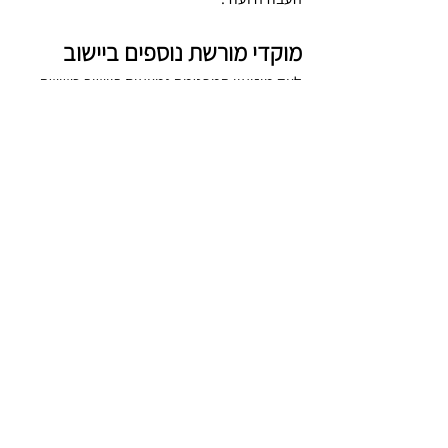
מוקדי מורשת נוספים ביישוב
לצד מוזיאון המפטמה נמצאים ביישוב כשישה 
מבנים לשימור עם שלטי הסברה.
 בית הקברות הצבאי במקום הוא מהידועים 
והייחודיים בישראל.
התצלום באדיבות ארכיון קיבוץ קרית ענבים