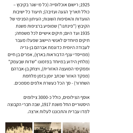
1925; רישום אוכלוסייה (כל מי שגר בקיבוץ – 
כולל תאריך הגעה ועזיבה); תיעוד כל ישיבות 
הוועדות והאסיפות השונות; העיתון הפנימי של 
הקיבוץ ("פינתנו") שמופיע ברציפות משנת 
1935 ועד היום; תיקים אישיים לכל משפחה; 
תיקים מיוחדים לאנשי היישוב שפעלו מעבר 
לעבודה היומית כדוגמת אברהם בן-נריה 
(ממייסדי ענף הדבוראות בארץ), אפרים בן חיים 
(מלחין הידוע במיוחד בפזמונו "שדות שבעמק" 
וממקימי המועצה האזורית), ויצחק בן-אברהם 
(מפקד האזור שכתב יומן בזמן מלחמת 
השחרור) - סך הכל כעשרת אלפים מסמכים.
אוסף הצילומים, כולל כ-3000 צילומים 
היסטוריים החל משנת 1917, שבה חברי הקבוצה 
למדו עברית והתכוננו לעלות ארצה. 