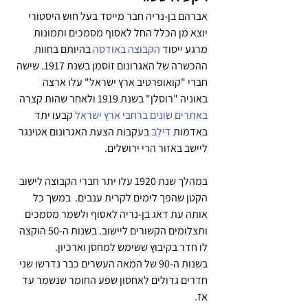
אברהם בן-נריה חבר מייסד בעל חוש היסטורי 
יוצא מן הכלל החל לאסוף מסמכים ותמונות 
מרגע ייסוד 
הקבוצה באודסה
 בהיותם בחוות 
ההכשרה של האגרונום זוסמן בשנת 1917. שישה 
חברי "קואופרטיב ארץ ישראל" עלו ארצה 
באוניה "רוסלן" בשנת 1919 ולאחר שהות קצרה 
באתרים שונים ברחבי ארץ ישראל
 קבעו יתד 
באדמות 
דִּילְבּ
 בעקבות הצעת האגרונום אטינגר 
ליישב באזור הרי ירושלים.
במהלך שנת 1920 עלו יתר חברי הקבוצה לישוב 
הקטן שהפך לימים לקרית ענבים.  במשך כל 
אותה עת דאג בן-נריה לאסוף ולשמר מסמכים 
ותצלומים הקשורים ליישוב. בשנות ה-50 הוקצה 
לו חדר בקיבוץ ששימש למחסן וארכיון. 
בשנות ה-90 של המאה העשרים כבר נדרשו שני 
חדרים גדולים לאחסון שפע החומר שנשמר עד 
אז.