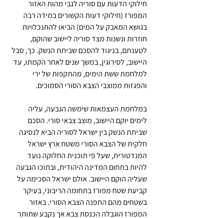
חילוקי הדעות עם סוריה לגבי מהות האזור 
המפורז (חילוקי דעות הקשורים במידה רבה 
בנושא המאבק על המים) הביאו להתנכלויות 
חוזרות ונשנות מצד סוריה ליישוב שהוקם, 
לטענתם, בניגוד להסכם שביתת הנשק. כך, סבל 
היישוב, לסירוגין, במשך שנים לאחר הקמתו, עד 
למלחמת ששת הימים, מהתקפות של ירי 
והפגזות ממוצבי הצבא הסורי הסמוכים.
במלחמת העצמאות שימשה הגבעה, עליה 
לימים יוקם היישוב, מוצב צבאי סורי. הסכם 
שביתת הנשק בין ישראל לסוריה הביא לנסיגה 
חלקית של הצבא הסורי משטח ארץ ישראל 
המנדטורית, שעל פי תוכנית החלוקה נועד 
להיות בתחום המדינה היהודית, ובתוכו הגבעה 
שעליה הוקם היישוב. אולם ישראל הסכימה על 
קביעת שטח מפורז בתחומה הריבוני, בעיקר 
בשטחים מהם התפנה הצבא הסורי. באזור 
המפורז הוגבלה הכנסת צבא אך נקבע שתותר 