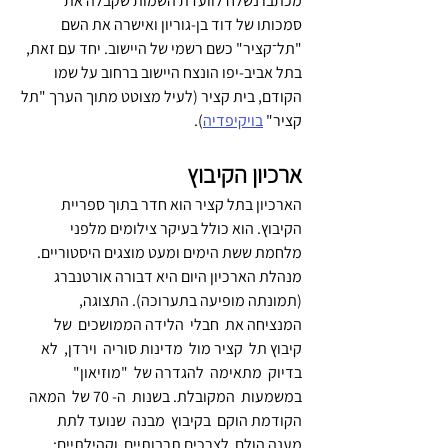
מכתבו נשלח לוועדת השמות שקבלה את 
סמכותו של דוד בן-גוריון ואישרה את השם 
"תל־קציר" כשם רשמי של היישוב. יחד עם זאת, 
בתל אביב-יפו הונצח היישוב ברחוב על שמו 
הקודם, בית קציר (לעיל מצוטט מתוך הערך "תל 
קציר" 
בויקיפדיה
).
ארכיון הקיבוץ
הארכיון בתל קציר הוא חדר בתוך ספריית 
הקיבוץ. הוא כולל בעיקר צילומים מלפני 
מלחמת ששת הימים ומעט מוצגים היסטוריים. 
מנהלת הארכיון היום היא דבורה אורטנברג 
(תמונתה מופיעה בתערוכה). התצוגה,  
המנציחה את  חבלי  הלידה הממושכים  של  
קיבוץ תל  קציר מול  מדינות סוריה  וירדן,  לא 
בדיוק  מתאימה  להגדרה של  "מוזיאון" 
במשמעות  המקובלת. בשנות  ה- 70 של  המאה  
הקודמת הוקם  בקיבוץ  מבנה  שנועד לתת  
מענה הולם  לצרכים תרבותיים  וקהילתיים: 