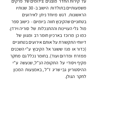
על  קירות החדר  מוצגים  צילומים של  פרקים  
משמעותיים בתולדות  הישוב ב- 30  שנותיו 
הראשונות.  דגש  מיוחד ניתן  לאירועים  
בטחוניים שהקיבוץ חווה  ביומיום -  כישוב ספר  
מול  גלי העויינות וההתנכלות  של  סוריה וירדן. 
כמו כן  מרוכז  בארכיון חומר רב  ומגוון  של  
דיווחי התקשורת על אותם אירועים בטחוניים 
(כדור או  פגז  ששוגר אל  הקיבוץ  ע"י השכנים  
ממזרח  ומדרום ועוד). בחומר נכלל גם  מחקר  
מקיף ויסודי  על  התקופה הנ"ל, שנעשה  ע"י 
ההיסטוריון  גבי שריג  ז"ל , באמצעות  המכון 
לחקר  הגולן. 