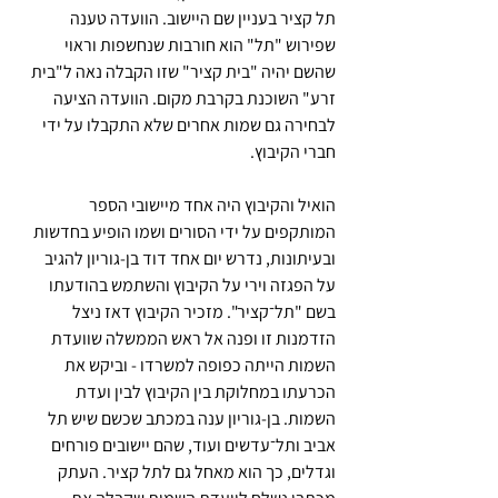
תל קציר בעניין שם היישוב. הוועדה טענה 
שפירוש "תל" הוא חורבות שנחשפות וראוי 
שהשם יהיה "בית קציר" שזו הקבלה נאה ל"בית 
זרע" השוכנת בקרבת מקום. הוועדה הציעה 
לבחירה גם שמות אחרים שלא התקבלו על ידי 
חברי הקיבוץ.
הואיל והקיבוץ היה אחד מיישובי הספר 
המותקפים על ידי הסורים ושמו הופיע בחדשות 
ובעיתונות, נדרש יום אחד דוד בן-גוריון להגיב 
על הפגזה וירי על הקיבוץ והשתמש בהודעתו 
בשם "תל־קציר". מזכיר הקיבוץ דאז ניצל 
הזדמנות זו ופנה אל ראש הממשלה שוועדת 
השמות הייתה כפופה למשרדו - וביקש את 
הכרעתו במחלוקת בין הקיבוץ לבין ועדת 
השמות. בן-גוריון ענה במכתב שכשם שיש תל 
אביב ותל־עדשים ועוד, שהם יישובים פורחים 
וגדלים, כך הוא מאחל גם לתל קציר. העתק 