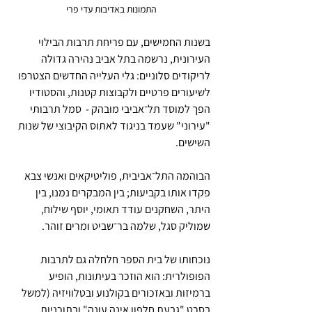
התמונות באדיבות עדי פרי
בשנות החמישים, עם פריחת תרבות הבילוי 
העירונית, נרשמה בתל אביב נהירה גדולה 
לריקודים סלוניים: גלי העלייה החדשים הצטרפו 
לשיעורים פרטיים ולקבוצות קטנות, והסטודיו 
הפך למוסד תל־אביבי מובהק -  סמל תרבותי 
"עירוני" שעמד בניגוד לאתוס הקיבוצי של שנות 
השישים. 
הבוהמה התל־אביבית, פוליטיקאים ואנשי צבא 
פקדו אותו בקביעות; בין המבקרים נמנו, בין 
היתר, השחקנים עודד תאומי, יוסף שילוח, 
שמוליק סגל, שלמה בר־שביט ומרים זוהר. 
נוכחותו של בית הספר חלחלה גם לתרבות 
הפופולרית: הוא הוזכר בעיתונות, הופיע 
ברמיזות ובאזכורים בקולנוע ובטלוויזיה (למשל 
בסרט "גבעת חלפון אינה עונה" ובתוכניות 