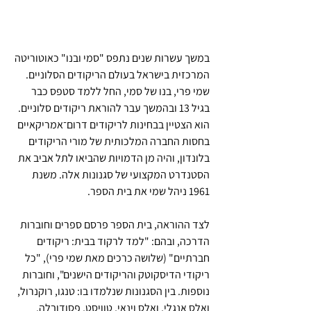
במשך עשרות שנים נתפס "סמי ובנו" כאוטוריטה 
המרכזית בישראל בעולם הריקודים הסלוניים.
שמי פרי, בנו של סמי, החל ללמד סטפס כבר 
בגיל 13 ובהמשך עבר להוראת ריקודים סלוניים. 
הוא הצטיין בבחינות לריקודים דרום־אמריקאיים 
בחסות החברה המלכותית של מורי הריקודים 
בלונדון, והיה מן הדמויות שהביאו לתל אביב את 
הסטנדרט המקצועי של סגנונות אלה. משנת 
1961 ניהל שמי את בית הספר.
לצד ההוראה, בית הספר פרסם ספרים וחוברות 
הדרכה, ובהם: "למד לרקוד בבית: ריקודים 
חברתיים" (שלושה כרכים מאת שמי פרי), "כל 
ריקודי הדיסקוטק והריקודים הישנים", וחוברות 
נוספות. בין הסגנונות שנלמדו בו: טנגו, רוקנרול, 
ואלס אנגלי, ואלס וינאי, טוויסט, פסודובלה, 