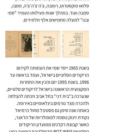
סלואו פוקסטרוט, רומבה, צ׳ה־צ׳ה־צ׳ה, ממבו, 
סמבה ועוד. במהלך שנות פעילותו העמיד "סמי 
ובנו" למעלה מחמישים אלף תלמידים.
בשנת 1965 ייסד שמי את העמותה לקידום 
הריקודים הסלוניים בישראל, ועמד בראשה עד 
1996. בשנת 1995 יזם והכין את התחרות 
המקצועית הראשונה בישראל לריקודים סלוניים, 
שנערכה ב"בית דני" בתל אביב וזכתה להצלחה 
ולהכרה מצד גורמים בינלאומיים באירופה. 
באותה שנה סימן גם פסטיבל מחול כרמיאל 
נקודת זינוק נוספת לפופולריות של הז’אנר, 
כאשר קבוצת רקדנים ממועדון הריקודים 
הסלוניים ROT WEIS מדיסלדורף הופיעה בפני 