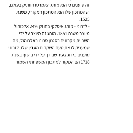
זה טוענים כי הוא מותג האמרטו הוותיק בעולם, 
ושהמתכון שלו הוא המתכון המקורי, משנת 
1525.
- לזרוני - מותג איטלקי בחוזק 24% אלכוהול 
מיוצר משנת 1851. מותג זה מיוצר על ידי 
השריית מקרונים בסגנון סרונו באלכוהול, מה 
שמעניק לו את טעם השקדים העדין שלו. לזרוני 
טוענים כי זוג צעיר שבורך על ידי בישוף בשנת 
1718 הם המקור למתכון המשפחתי השמור 
שלהם. (אמרטו, 
ויקיפדיה
).
בתמונות בקבוקי אלכוהול מיניאטוריים מהאוסף 
שברשותי. ברור שהמוכרים ביותר הם בקבוקי 
הפקק המרובע שעליהם ציור של קלף ועליו 
הכיתוב. כמו כן צילמתי מספר תמונות נוספות 
של פריטים שאיטליה יכולה להיות גאה בהם והם 
נמצאים באוסף בקבוקי האלכוהול המיניאטוריים 
שלי.