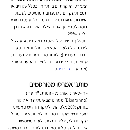
האמרטו היוקרתיים ביותר אין בכלל שקדים או 
תמצית שקדים). לתערובת מוסיפים לטובת 
השבחת הטעם תבלינים כמו וניל וטעמו הסופי 
דומה למרציפן. אחוז האלכוהול בו הוא בדרך 
כלל כ-25%. 
בתהליך הייצור של האמרטו מושרית עיסה של 
ליבתם של גלעיני המשמש באלכוהול (במקור 
ברנדי מענבים); ולאחר מכן נוספים לתערובת 
שנוצרת תבלינים וסוכר, ליצירת הטעם הסופי 
(אמרטו, 
ויקיפדיה
).
מותגי אמרטו מפורסמים
- די-סארונו אורגינל - המותג "דיסרונו "
(Disaronno) מסרונו שבאיטליה הוא ליקר 
בחוזק 20% אלכוהול. לליקר הזה יש מאפייני 
טעמים של שקדים מרירים למרות שאינו מכיל 
שקדים כלל, אלא תמצית גלעיני משמשים, 
אלכוהול, קרמל ותמצית תבלינים. ייצרני משקה 