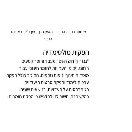
שיחזור בתי כנסת בידי האמן חנן ויסמן ז"ל.  באדיבות 
הגנזך 
הפקות מולטימדיה
"גנזך קידוש השם" מעבד והופך קטעים 
רלוונטיים מן העדויות לחומר חינוכי עבור 
מוסדות חינוך וגופים נוספים. החומר כולל הפקת 
ערכות לימוד והפקת סרטים תיעודיים 
המתבססים על העדויות, בנושאים שונים. 
בהקשר זה, חשוב לנו להדגיש כי הפקת חומרים 
כאלה מחייבת ידע ונסיון רב בהתאמת החומרים 
הללו (מבחנת תוכנתם ואופיים) לחברה החרדית 
(על כל מגבלותיה ורגישויותיה).
עד כה (2020) הופקו 13 סרטים 