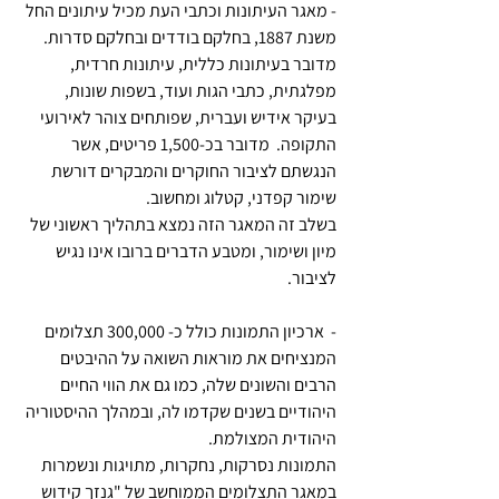
- מאגר העיתונות וכתבי העת מכיל עיתונים החל 
משנת 1887, בחלקם בודדים ובחלקם סדרות. 
מדובר בעיתונות כללית, עיתונות חרדית, 
מפלגתית, כתבי הגות ועוד, בשפות שונות, 
בעיקר אידיש ועברית, שפותחים צוהר לאירועי 
התקופה.  מדובר בכ-1,500 פריטים, אשר 
הנגשתם לציבור החוקרים והמבקרים דורשת 
שימור קפדני, קטלוג ומחשוב.
בשלב זה המאגר הזה נמצא בתהליך ראשוני של 
מיון ושימור, ומטבע הדברים ברובו אינו נגיש 
לציבור.
-  ארכיון התמונות כולל כ- 300,000 תצלומים 
המנציחים את מוראות השואה על ההיבטים 
הרבים והשונים שלה, כמו גם את הווי החיים 
היהודיים בשנים שקדמו לה, ובמהלך ההיסטוריה 
היהודית המצולמת.
התמונות נסרקות, נחקרות, מתויגות ונשמרות 
במאגר התצלומים הממוחשב של "גנזך קידוש 