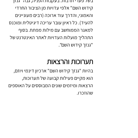
בשל פערי תרבות. בעקבות הפניה, גבה "גנזך 
קידוש השם" אלפי עדויות מן הציבור החרדי 
והאמוני, והדרך עוד ארוכה (רבים מעוניינים 
להעיד). כל ראיון עובר עריכה דיגיטלית ומוכנס 
למאגר הממוחשב עם מילות מפתח. בסוף 
התהליך מועלות העדויות לאתר האינטרנט של 
"גנזך קידוש השם".
תערוכות והרצאות
בהיות "גנזך קידוש השם" ארכיון דינמי ויוזם, 
הוא מקיים פעילות קבועה של תערוכות, 
הרצאות ומיזמים שונים המבוססים על האוספים 
שהוזכרו.