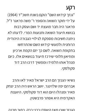
רקע
"גנזך קידוש השם" הוקם בשנת תשכ"ד (1964) 
על ידי חוקר השואה והסופר ר' משה פראגר ז"ל. 
פראגר היה חבר מועצת יד ושם ועסק רבות 
בנושא תיעוד השואה ותנועות המרי. לדעתו לא 
ניתנה חשיבות מספקת לגילויי הגבורה היהודית 
הרוחנית ולמעשי קידוש השם שהתרחשו 
בתקופת השואה. לשם כך יזם הקמת ארכיון 
ומוזיאון חלופי שירכז תיעוד בנושאים אלו. כיום 
מנהל אותו תלמידו וממשיך דרכו הרב דוד 
סקולסקי.
נשיאי הגנזך הם הרב ישראל מאיר לאו והרב 
אברהם יפה שלזינגר. יושב הראש היה הרב יצחק 
מאיר ומנהלו היום הוא דוד סקולסקי. היועצת 
האקדמית היא אסתר פרבשטין.
הגנזך שוכן מאז היווסדו בבני ברק, בתוך מבנה 