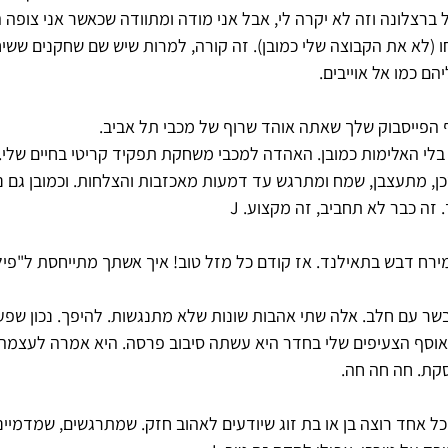
 ברצלונה וזה לא יקרה לי, אבל אני מודה ומתוודה שכאשר אני צופה 
חו (לא את הקבוצה שלי כמובן). זה קורה, למרות שיש שם שחקנים ששיח
ם כמו אל אוייבים.
ף הפייסבוק שלך שאתה אוהד שרוף של מכבי תל אביב.
בלי האלימות כמובן. האהדה למכבי משחקת תפקיד קריטי בחיים שלי. א
ן, מתעצבן, שמח ומתרגש עד דמעות מאכזבות והצלחות. וכמובן גם נ
זה כבר לא תחביב, זה מקצוע. J
מירח דבש בתאילנד. אז קודם כל מזל טוב! איך אשתך מתייחסת ל"פי
שר עם חלב. אלה שתי אהבות שונות שלא מתנגשות. להיפך. נכון שפעם
וסף הצעיפים שלי בחדר היא עשתה סיבוב פרסה. היא אמרה לעצמה ו
קת. חה חה חה.
כל אחד רוצה בן או בת זוג שיודעים לאהוב חזק. שמתרגשים, שמדמייני