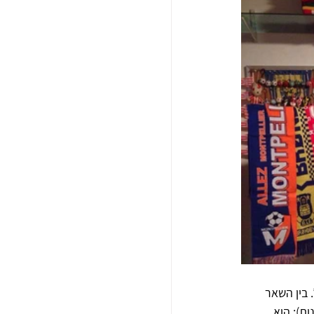
 בין השאר 
נות): הוא 