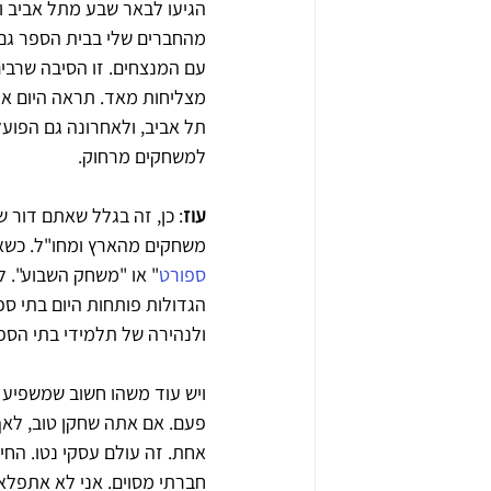
הגיעו לבאר שבע מתל אביב וא
מהחברים שלי בבית הספר גם 
עם המנצחים. זו הסיבה שרבים
מצליחות מאד. תראה היום את
תל אביב, ולאחרונה גם הפועל
למשחקים מרחוק.
עוז
: כן, זה בגלל שאתם דור ש
משחקים מהארץ ומחו"ל. כשאנחנ
ספורט
" או "משחק השבוע". ל
הגדולות פותחות היום בתי ס
ולנהירה של תלמידי בתי הספר
ויש עוד משהו חשוב שמשפיע ב
פעם. אם אתה שחקן טוב, לאף
אחת. זה עולם עסקי נטו. החיב
חברתי מסוים. אני לא אתפלא 