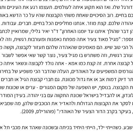
רגל שלו. ואז הוא תקוע איתה לעולמים. תעצמו רגע את העיניים ותנס
 בחיים. רוב הסיכויים שאחת משתי הקבוצות שהיו על כר הדשא באות
הודה שלכם. קצת מוזר. אנחנו מחליפים הכל בחיים. חברים. עבודות. כ
ן דבר שהולך איתנו עד יומנו האחרון." ד"ר יאיר גלילי, שמרואיין לכתבה
 מספר: "מגיל מאוד צעיר אתה מפתח נאמנות ומעורבות רגשית, וזה ל
ל הכי טוב שיש. הם מאמינים שהאהדה שלהם תעזור לקבוצה, וקשה מ
רב רגשית, וזה משתרש בו מגיל צעיר, נוצר קשר שאי אפשר לשבור או
ל קבוצה אחרת. זה קצת כמו אמא - אתה נולד לקבוצה ונשאר איתה כל
גורמים המשפיעים על האוהדים, העלה שהדבר הכי משפיע של בחירת
דיוק דמות אב או אח גדול מכוונת. גם חברי קבוצת הגיל או חברים ק
 הקבוצה. בנוסף, יש השפעה של מקום המגורים - ערים או שכונות שמ
נדון, או להבדיל בישראל שכונת התקווה עם בני יהודה. בעידן המודרנ
לסקר את הקבוצות הגדולות ולהאדיר את הכוכבים שלהן, מה שמביא 
קר בקרב הדור הצעיר של האוהדי." (פוהורילס, 2009).
שבע. כשהייתי ילד, הייתי היחיד בכיתה ובשכונה שאהד את מכבי תל אבי