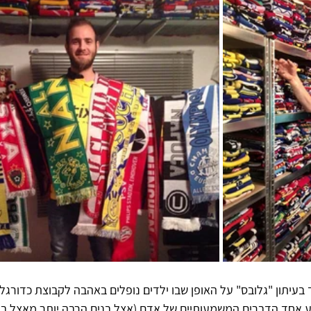
בעיתון "גלובס" על האופן שבו ילדים נופלים באהבה לקבוצת כדורגל.
ם: "בין גיל 6 ל-8 נקבע אחד הדברים המשמעותיים של אדם (אצל בנים הרבה יותר מאצל ב