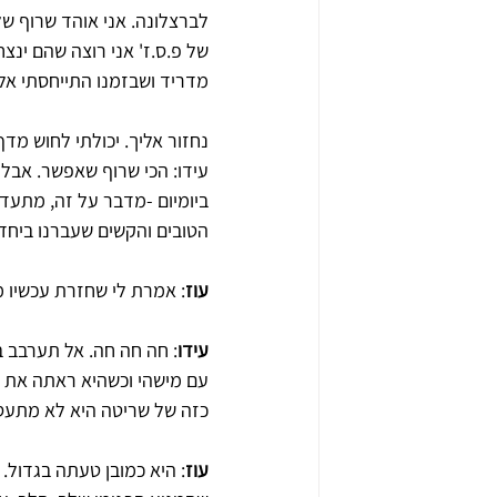
לברצלונה. אני אוהד שרוף של
של פ.ס.ז' אני רוצה שהם ינצ
מדריד ושבזמנו התייחסתי אליה
נחזור אליך. יכולתי לחוש מד
עידו: הכי שרוף שאפשר. אבל 
ביומיום -מדבר על זה, מתעדכ
הטובים והקשים שעברנו ביחד. 
עוז
: אמרת לי שחזרת עכשיו 
עידו
: חה חה חה. אל תערבב ב
עם מישהי וכשהיא ראתה את א
כזה של שריטה היא לא מתעס
עוז
: היא כמובן טעתה בגדול. 