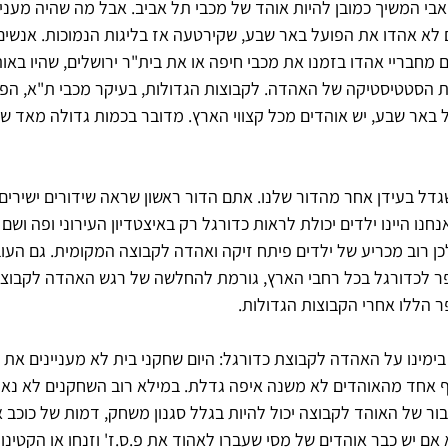
בי המשיך כמובן להיות אוהד של מכבי תל אביב. אבל מה שהיה מעניין
לא אהדו את הפועל באר שבע, שקירטעה אז בליגות הנמוכות. אנשים 
 מחבריי אהדו בזמנו את מכבי חיפה או את בית"ר ירושלים, שהיו באו
 הסטטיסטיקה של האהדה. לקבוצות הגדולות, בעיקר מכבי ת"א, הפו
 באר שבע, יש אוהדים מכל קצווי הארץ. מדובר בכמות גדולה מאד ש
גדל בעידן אחר מהדור שלנו. אתם הדור ראשון שראה שידורים ישירים 
ו היינו ילדים יכולת לראות כדורגל רק באיצטדיון העירוני ופה ושם ב
כן רוב מכריע של ילדים פיתח זיקה ואהדה לקבוצה המקומית. גם העו
פר לכדורגל בכל רחבי הארץ, גורמת להחלשה של רגש האהדה לקבוצ
 הללו אחרי הקבוצות הגדולות.
ימינו על האהדה לקבוצת כדורגל: היום שחקני בית לא מעניינים את 
 אחד מהאוהדים לא משנה איפה גדלת. במילא רוב השחקנים לא נאמ
ור של האוהד לקבוצה יכול להיות בגלל סגנון משחק, דמות של כוכב או
אם יש כבר אוהדים של מסי שעברו לאהוד את פ.ס.ז' וזנחו או הקטינ