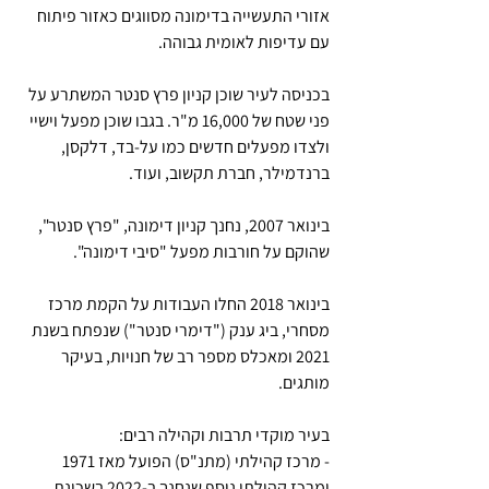
אזורי התעשייה בדימונה מסווגים כאזור פיתוח 
עם עדיפות לאומית גבוהה. 
בכניסה לעיר שוכן קניון פרץ סנטר המשתרע על 
פני שטח של 16,000 מ"ר. בגבו שוכן מפעל וישיי 
ולצדו מפעלים חדשים כמו על-בד, דלקסן, 
ברנדמילר, חברת תקשוב, ועוד. 
בינואר 2007, נחנך קניון דימונה, "פרץ סנטר", 
שהוקם על חורבות מפעל "סיבי דימונה".
בינואר 2018 החלו העבודות על הקמת מרכז 
מסחרי, ביג ענק ("דימרי סנטר") שנפתח בשנת 
2021 ומאכלס מספר רב של חנויות, בעיקר 
מותגים.
בעיר מוקדי תרבות וקהילה רבים:
- מרכז קהילתי (מתנ"ס) הפועל מאז 1971 
ומרכז קהילתי נוסף שנחנך ב-2022 בשכונת 