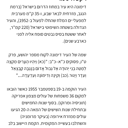
דימונה היא עיר במחוז הדרום בישראל (ברמת 
הנגב, מזרחית לבאר שבע, ו-35 ק"מ מערבית 
למפעלי ים המלח שהחלו לפעול ב-1952), והעיר 
הגדולה בשטחה השיפוטי בישראל (220 קמ"ר, 
לאחר ששטח בסיס נבטים סופח אליה לפני 
כארבע שנים).
שמה של העיר דימונה לקוח מספר יהושע, פרק 
ט"ו, פסוקים כ"א–כ"ב: ”(כא) וַיִּהְיוּ הֶעָרִים מִקְצֵה 
לְמַטֵּה בְנֵי יְהוּדָה אֶל גְּבוּל אֱדוֹם בַּנֶּגְבָּה קַבְצְאֵל 
וְעֵדֶר וְיָגוּר.(כב) וְקִינָה וְדִימוֹנָה וְעַדְעָדָה....”
העיר הוקמה ב-19 בספטמבר 1955 כאשר הובאו 
למקום 36 משפחות של עולים מצפון אפריקה 
(תוניסיה ומרוקו). בסוף שנות החמישים 
ובתחילת שנות השישים של המאה ה-20 הגיעו 
עולים ממזרח אירופה (בעיקר מרומניה) 
והשתלבו בעשייה המקומית. הקמת היישוב בלב 