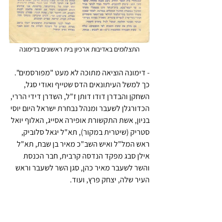
התצלומים באדיבות ארכיון בית ראשונים בדימונה
- דימונה הוציאה מתוכה לא מעט "מפורסמים". 
כך למשל העיתונאים הדס שטייף ואודי סגל, 
השחקן והבדרן דודו דותן ז"ל, השדרן דידי הררי, 
הכדורגלן לשעבר ומנהל נבחרת ישראל היום יוסי 
בניון, אשת התקשורת אופירה אסייג, האלוף יואל 
סטריק (שיטרית במקור), תא"ל יגאל סלוביק, 
ראש המל"ל ואיש השב"כ מאיר בן שבת, תא"ל 
אילן סבג מפקד הנדסה קרבית, חבר הכנסת 
והשר לשעבר מאיר כהן, סגן השר לשעבר וראש 
העיר שלה, יצחק פרץ, ועוד. 
מוזיאון וארכיון בית ראשונים