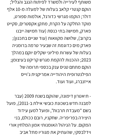
משותף לעירייה ולמשרד לפיתוח הנגב והגליל; 
הוקם קנטרי קלאב בעלות של למעלה מ-10 אלף 
דולר; הוקמו מגרשי כדורגל, אולמות ספורט, 
מוקד החלקה על הקרח, מתקן אקסטרים, סקייט 
פארק, חמישה בתי כנסת (עוד חמישה ייבנו 
בקרוב), שלושה מקוואות (עוד שניים בתכנון); 
פארק מים כדוגמת זה שבעיר טרמה ברומניה 
בעלות של עשרות מיליוני שקלים יוקם במהלך 
2023; ההכנות להקמת מגרש קריקט בעיצומן; 
הוקם מתחם טניס ענק בכספי תרומה של 
הפילנטרופית היהודייה אמריקנית ג'וייס 
אייזנברג, ועוד ועוד.  
- תיאטרון דימונה, שהוקם בשנת 2009 (עבר 
למבנה חדש בשכונת כובשי אילת ב-2011), פועל 
בשם "מעבדת תרבות", ופועל למען עידוד 
היצירה בפריפריה. שחקניו, רובם ככולם, בני 
המקום. על הניהול האומנותי אמון המלחין אורי 
וידלבסקי, שהעתיק את מגוריו מתל אביב 