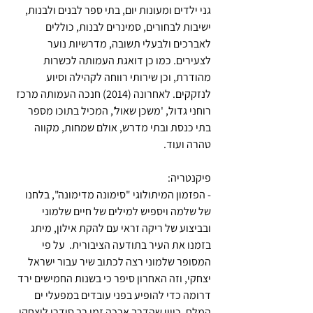
גני ילדים ומעונות יום, בתי ספר לבנים ולבנות, 
ישיבות לבחורים, סמינרים לבנות, כוללים 
לאברכים ולבעלי תשובה, מדרשיות נוער 
לצעירים. כמו כן דואגת העמותה לכשרות 
מהודרת, וכן שירותי רווחה לקהילה וסיוע 
לנזקקים. לאחרונה (2014) חנכה העמותה מרכז 
רוחני גדול, 'משכן שאול', המכיל בתוכו מספר 
בתי כנסת ובתי מדרש, אולם שמחות, מקווה 
טהרה ועוד.
פיקנטריה:
- הפזמון המיתולוגי "סימונה מדימונה", בלחנו 
של שלמה ויספיש למילים של חיים שלמוני 
ובביצוע של ריקה זראי עם להקת אילון, מיתג 
בזמנו את העיר בתודעה הציבורית.  על פי 
המסופר שלמוני רצה לכתוב שיר עבור ישראל 
יצחקי, וזה האחרון סיפר כי בשנות החמישים ירד 
דרומה כדי להופיע בפני עובדים במפעלי ים 
המלח. כיוון שהדרך ארכה זמן רב סידרו ליצחקי 