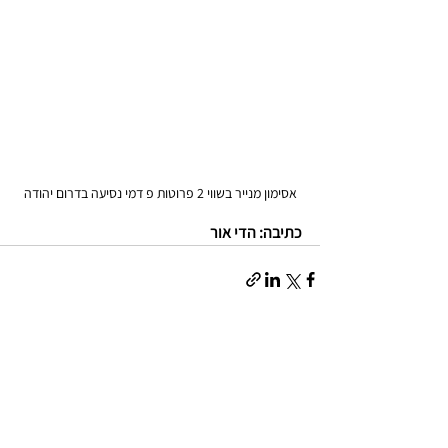
אסימון מנייר בשווי 2 פרוטות פ דמי נסיעה בדרום יהודה
כתיבה: הדי אור
ספרים תצלומים ומפות
החי והצומח
ספורט
רפואה
תעשייה מקצועות
אמנות פנאי ובידור