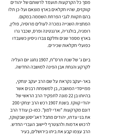
מסך כל הקרקעות תועמד לרשותם של יהודים 
קווקזים, שהיו חקלאים בארץ מוצאם ועל-כן תלו 
בהם תקוות לגבי הפרחת השממה במקום. 
המחצית השנייה נמכרה לעולים מרוסיה, פולין, 
רומניה, בולגריה, ארגנטינה ופרס, שכבר גרו 
בארץ מספר שנים וחלקם צברו ניסיון כשעבדו 
כפועלי חקלאות שכירים. 
ביום ג' של שנת תרס"ח, 1907 נחגג יום העליה 
לקרקע והנחת אבן הפינה למושבה החדשה.
באר-יעקב נקראת על שם הרב יעקב יצחקי, 
ממייסדי המושבה, בן למשפחת רבנים אשר 
בהיותו בן 22 מונה לתפקיד הרב הראשי של 
יהודי קווקז. בשנת 1907 רכש הרב יצחקי 200 
דונם מקרקעות "ואדי למון". כמו-כן עודד הרב 
את בני עדתו, יהודים מחבל דאג'יסטן שבקווקז, 
לרכוש אדמות ולהצטרף ליישוב העברי החדש. 
הרב עצמו קבע את ביתו בירושלים, בעיר 