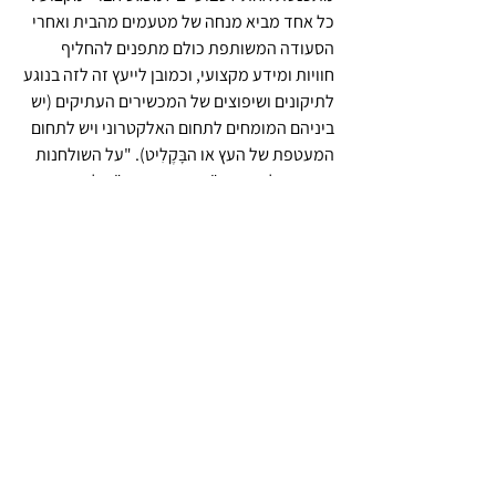
כל אחד מביא מנחה של מטעמים מהבית ואחרי 
הסעודה המשותפת כולם מתפנים להחליף 
חוויות ומידע מקצועי, וכמובן לייעץ זה לזה בנוגע 
לתיקונים ושיפוצים של המכשירים העתיקים (יש 
ביניהם המומחים לתחום האלקטרוני ויש לתחום 
המעטפת של העץ או ה
בָּקֶלִיט
). "על השולחנות 
פזורים כלי עבודה" מספר אמיר, "וכל אספן 
מביא את הרדיו שלא הצליח לתקן לבד 
להמומחים היותר גדולים בחבורה. אלה מסייעים 
להשמיש את קופסאות הקסם ההיסטוריות, 
שבעבר נחשבו לרהיט החשוב והיקר בבית.
בעבר נהגה החבורה להתכנס בראש העין, בביתו 
של דורון רותם - מי שנחשב לגדול האספנים 
והמשפצים של מקלטי הרדיו ההיסטוריים 
בישראל. אבל כאשר דירתו נעשתה צרה מלהכיל 
את כל החברים, המפגש הדו-שבועי עבר 
למוזיאון הראשונים בבאר יעקב.