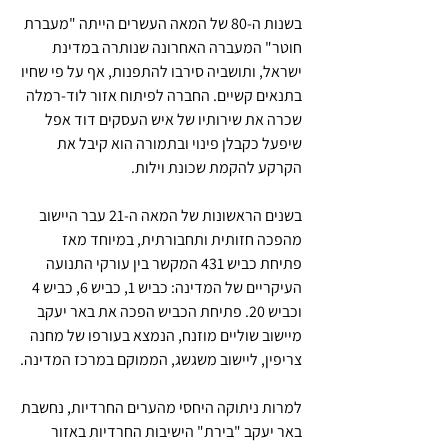
בשנות ה-80 של המאה העשרים הייתה "מעברת 
חוטר" המעברה האחרונה שנותרה במדינת 
ישראל, ותושביה סירבו להתפנות, אף על פי שחיו 
בתנאים קשיים. החברה לפיתוח אזור לוד-רמלה 
שכרה את שירותיו של איש העסקים דוד אפל 
שיפעל כקבלן פינוי ובתמורה הוא קיבל את 
הקרקע להקמת שכונת וילות. 
בשנים הראשונות של המאה ה-21 עבר היישוב 
מהפכה חזותית ותחבורתית, במיוחד מאז 
פתיחת כביש 431 המקשר בין עורקי התנועה 
העיקריים של המדינה: כביש 1, כביש 6, כביש 4 
וכביש 20. פתיחת הכביש הפכה את באר יעקב 
מיישוב שוליים מוזנח, הנמצא בעורפו של מחנה 
צריפין, ליישוב משגשג, הממוקם במרכז המדינה.
למרות ניתוקה היחסי מהערים החרדיות, נחשבת 
באר יעקב "בירת" הישיבות החרדיות באזור 