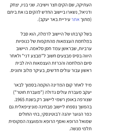
העתיקה, שם הקים חצר וישיבה. שני בניו, יצחק 
ודניאל, נשארו ביישוב החדש להקים בו את ביתם 
(מתוך 
אתר
 עיריית באר יעקב).
בשל קרבתו של היישוב לרמלה, הוא סבל 
במלחמת העצמאות מהתקפות של כנופיות 
ערביות, שבראשן עמד חסן סלאמה. היישוב 
היווה בסיס מבצעים חשוב ל"מבצע דני" ולאחר 
סיום המלחמה והכרזת העצמאות היה לבית 
ראשון עבור עולים חדשים, בעיקר מלוב ותוניס.
מיד לאחר קום המדינה הוקמה בסמוך לבאר 
יעקב מעברת עולים גדולה ("מעברת חוטר") 
שצורפה באופן רשמי ליישוב רק בשנת 1965. 
בהמשך נספחו ליישוב מבחינה מוניציפאלית גם 
כפר הנוער יוהנה ז'בוטינסקי, בתי החולים 
שמואל הרופא ואסף הרופא והמועצה המקומית 
תלמי מנשה. 