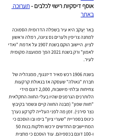
אוסף דיסקיות רישוי לכלבים - 
תערוכה 
באתר
בְּאֵר יַעֲקֹב היא עיר בשפלה הדרומית הסמוכה 
למחנה צריפין ולערים נס ציונה, רמלה וראשון 
לציון. היישוב הוקם בשנת 1907 על אדמת "ואדי 
לאמון" ורק בשנת 2021 הפך ממועצה מקומית 
לעיר.
בשנת 1906 רכש מאיר דיזנגוף, ממנהליה של 
חברת "גאולה" שעסקה אז בגאולת קרקעות 
צחיחות ובלתי מיושבות, 2,000 דונם מידי 
הלותרנים הגרמנים שהיו בעלי החווה החקלאית 
"חוות שפון" (מבנה החווה קיים ונשמר בקיבוץ 
נצר סירני). זמן מה לפני העלייה לקרקע נערך 
כינוס בספריית "שערי ציון" ביפו ובו הוסכם כי 
המתיישבים החדשים ירכשו חלקות בנות 50 
ו-100 דונם בכספיהם. עוד הוסכם כי מחצית 