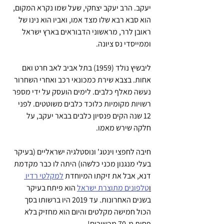
יעקב. הרב יעקב יצחקי, שעל שמו נקרא המקום, 
הוא סבא רבא שלו מצד אמו, ואביו הוא נינו של 
ראובן לרר, מראשוני הדבוראים בארץ ישראל 
וממייסדי נס ציונה.
ליבשיץ נולד (1959) בתל אביב לאב חרט ואם 
אחות. בצבא שירת כמכונאי רכב ואחרי השחרור 
נעשה מאלף כלבים. לימים הועסק על ידי מספר 
רשויות מקומיות כלוכד כלבים משוטטים. לפני 
12 שנה הקים פנסיון כלבים בבאר יעקב, על 
חלקה שירש מאמו. 
חיבה לחפצי וינטג' ונוסטלגיה ישראליים (בעיקר 
בעלי מנגנון מכני כלשהו) היתה לו כבר מקדמת 
דנא, אבל את זיקתו המיוחדת 
למקלטי רדיו 
ו
טלפונים מתוצרת ישראל
 הוא פיתח בעיקר 
בשנים האחרונות. עד 2019 היו ברשותו בסך 
הכול חמישה מקלטים והיום הוא מחזיק בלא 
פחות מ-70 מכשירים! 