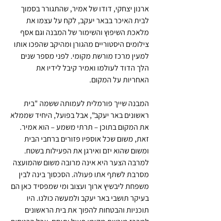
ארנון יצחקי, דודו של אמיר, שהתגורר בסמוך 
לבית האיכר בבאר יעקב, לקח על עצמו את 
מלאכת השיפוץ והשימור של המבנה וגם אסף 
צילומים היסטוריים מהגורן ומהיקב שהפכו אותו 
למעין מרכז מורשת מקומי. לפני מספר שנים 
הלך הדוד לעולמו ואמיר קיבל לידיו את 
האחריות על המקום. 
המבנה שייך פורמלית לעמותה ששמה "בית 
ראשונים באר יעקב", אבל בפועל, היחיד שממלא 
את המקום בתוכן – תרתי משמע – הוא אמיר. 
זאת, משום שכל אוספיו פזורים ברחבי הבית 
ומשום שהוא יזם ואירגן את הפעילות בשטח. 
למרבה הצער היא אינה מרובה משום שהמועצה 
מסרבת לשתף אתו פעולה. הסכסוך בינה לבין 
משפחת ליבשיץ ארוך ועצוב ומי שמפסיד כאן הם 
בעיקר תושבי באר יעקב ולמעשה כולנו. היו 
תוכניות והבטחות להפוך את בית הראשונים 