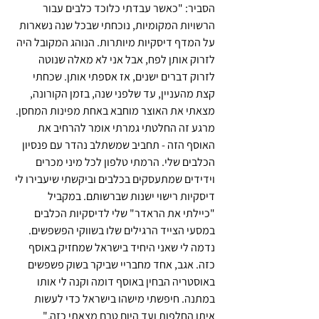
הסביר: "כאשר עבדתי כלוכד כלבים עבור 
הרשויות המקומיות, נוכחתי שבכל שנה נשארות 
על המדף דיסקיות מיותרות. הנוהג המקובל היה 
לזרוק אותן לפח, אבל אני לא מאלה שנוטה 
לזרוק דברים ישנים, אז אספתי אותן. שכחתי 
קצת מהעניין, עד שלפני שנה, בזמן הקורונה, 
מצאתי את האוצר מוחבא באחת מפינות המחסן. 
מרגע זה החלטתי גמרתי אומר להרחיב את 
האוסף הזה - תחביב שמשתלב נהדר עם פנסיון 
הכלבים שלי. הרמתי טלפון לכל מיני מכרים 
וידידים שמתעסקים בכלבים וביקשתי שיעבירו לי 
דיסקיות רישוי ישנות שברשותם. במקביל 
"כיילתי את הראדר" שלי לדיסקיות הכלבים 
במסעי הצייד הרגילים שלו בשווקי הפשפשים. 
נדמה לי שאני היחיד בישראל שמחזיק באוסף 
כזה. אגב, אחד מחבריי שביקר בשוק פשפשים 
באוסטריה הבחין באוסף דומה וקנה לי אותו 
במתנה. חיפשתי מישהו בישראל כדי לעשות 
איתו החלפות ועד היום טרם מצאתי כזה."