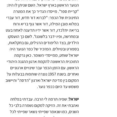
הנוער הראשון בארץ ישראל. השם שניתן לו היה: 
"קריית ספר". מייסדו הגדיר כך את המטרה 
החינוכית של הכפר: "לברוא דור חדש, דור עברי 
במלוא מובן המילה, דור אשר גוף בריא ורוח 
בריאה יתלכדו, דור אשר ידיו תדענה לאחוז בעט 
ובמחרשה, ופיו ידבר בלשוננו". לשם כך הועסקו 
הילדים, בצד הלימודים הרגילים, גם בחקלאות, 
בספורט ובטיולים. המזכיר של כפר הנוער היה 
ישראל שוחט, ממייסדי השומר. כאן נרקמה 
התוכנית הראשונה להקמת ארגון ההגנה היהודי 
הראשון. עם הזמן הכפר עבר שינויים ארגוניים 
ואחרים. בשנת 1957 נוצרה שותפות בבעלות על 
המקום בין מדינת ישראל וארגון "הדסה" והיישוב 
משמש עד היום ככפר נוער.
ישראל
: שפיה תרמה לי הרבה. עבדתי בפלחה 
ואהבתי את זה. הזיקה למקום נשמרה בלבי כל 
השנים, כמו שנאמר שפייתי נשאר שפייתי לכל 