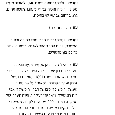
ישראל
: נולדתי בחיפה בשנת 1946 להורים שעלו 
מפולין ורוסיה והכירו בארץ. אנחנו שלושה אחים. 
גרנו ברחוב שבתאי לוי בחיפה. 
עוז
: היכן התחנכת?
ישראל
: למדתי בבית ספר יסודי בחיפה ובתיכון 
המשכתי לבית הספר החקלאי מאיר שפיה ואחר 
כך לקיבוץ נחשולים.
עוז
: כדאי להזכיר כאן שמֵאִיר שְׁפֵיָה הוא כפר 
נוער ליד זכרון יעקב בצדה הצפוני של דרך ואדי 
מילק. הוא הוקם בשנת 1891 כמושבת בת של 
זכרון יעקב הקרובה: "מאיר" על שם מאיר 
(אנשל) רוטשילד, סבו של הברון רוטשילד ואבי 
בית רוטשילד, ו"שפיה" בעקבות השם הערבי של 
המקום. בשנת 1904, ישראל בלקינד, ממייסדי 
ביל"ו, הקים בשפיה מוסד חינוכי. המוסד קלט 
יתומים מניצולי פרעות קישינב. היה זה כפר 