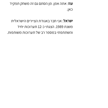
עוז
: אתה אמן. מן הסתם גם זה משחק תפקיד 
כאן.
ישראל
: אני חבר באגודת הציירים הישראלית 
משנת 1989. הצגתי כ-12 תערוכות יחיד 
והשתתפתי במספר רב של תערוכות משותפות.
עוז
: איך המשפחה מתייחסת לתחביב האיסוף 
שלך?
ישראל
: כולם תומכים.
עוז
: היכן אתה משיג את הפריטים? 
ישראל
: את רוב פרטי האוספים רכשתי בשווקים 
הפשפשים בארץ ופה ושם גם בחו"ל. יש גם 
חליפין עם אספנים אחרים.
עוז
: מה ישראלי באוספים הללו? 