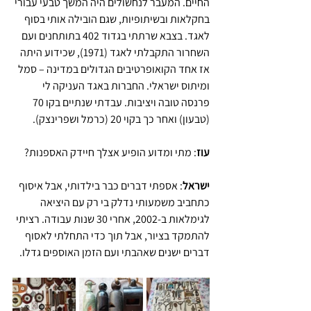
החיים. המעבר לנחשולים היה המשך טבעי עבורי 
בחקלאות ובשיתופיות, שגם הובילה אותי בסוף 
לאגד. בצבא שרתתי בגדוד 402 בתותחנים ועם 
השחרור התקבלתי לאגד (1971), שכידוע היתה 
אז אחד הקואופרטיבים הגדולים במדינה – סמל 
ומיתוס ישראלי. החברות באגד העניקה לי 
פרנסה טובה ויציבות. עבדתי שנתיים בקו 70 
(טבעון) ואחר כך בקוי 20 (כרמל ושפרינצק).
עוז
: מתי ומדוע הופיע אצלך חיידק האספנות?
ישראל
: אספתי דברים כבר בילדותי, אבל איסוף 
כתחביב משמעותי נדלק בי רק עם היציאה 
לגימלאות ב-2002, אחרי 30 שנות עבודה. רציתי 
להתמקד בציור, אבל תוך כדי התחלתי לאסוף 
דברים ישנים שאהבתי ועם הזמן האוספים גדלו.