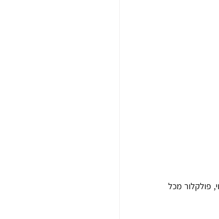
בנוסף, האוסף כולל כ-5,000 יצירות מחול בווידאו – מתחילת המחול האמנותי ועד למחול העכשווי, פולקלור מכל 