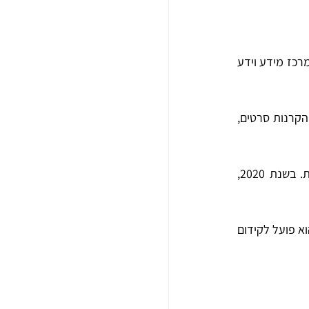
קהל הארכיון מורכב מאנשי המקצוע בתחום המחול בישראל, אשר רואים בספרייה ובארכיון למחול מרכז מידע וידע 
הארכיון פועל על מנת להנגיש את האוספים באמצעות כנסים, השקות ספרים, תערוכות ותצוגות, הקרנות סרטים, 
הארכיון שואף ליצור במה לשיח אודות מחול עכשווי, הן ברמת הפרקטיקה והן ברמה התיאורטית. בשנת 2020, 
הארכיון מקיים שיתופי פעולה עם מוסדות חינוך המלמדים מחול להיכרות עם הספרייה ומשאביה. הוא פועל לקידום 