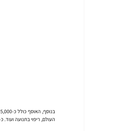
העולם, ריפוי בתנועה ועוד. כ-30% מההקלטות הומרו לקבצים דיגיטליים