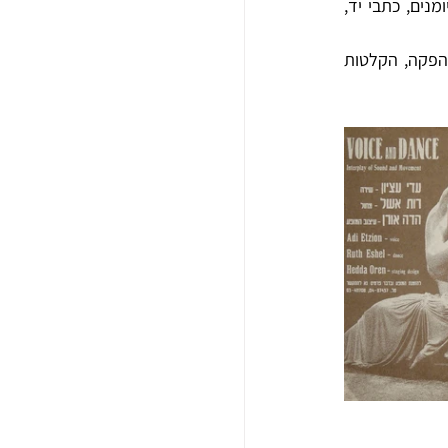
וכן קטעי עיתונות, תכניות וחומר פרסומי, תעודות ומסמכים, ראיונות כתובים וראיונות מוקלטים, יומנים, כתבי יד, 
בסך הכול, באוסף למעלה ממיליון פרטי ארכיון: צילומים, תכתובת אישית, יומנים וכתבי יד, תיקי הפקה, הקלטות 