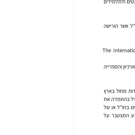
תיעוד תולדות המחול על גווניו השונים, ובתחום שימור המידע על מחול והנגשתו לחוקרים, לסטודנטים ולתלמידים 
הארכיון פועל במסגרת הספרייה למחול. זו הוקמה ב-1974 ביוזמת רקדנית הבלט אן וילסון-וונג ז"ל אשר הורישה 
הלה הבינלאומית של ידידי הספרייה למחול שמושבה בניו-יורק – The International 
במקביל להפעלת הספרייה הוחל ב-1984 בפיתוח הארכיון הישראלי למחול. משנת 1990 פועלים הארכיון והספרייה 
ייעוד הארכיון הוא להיות מרכז לתיעוד המחול הישראלי והספרייה המרכזית ללימוד ולמחקר אודות מחול בארץ 
ובעולם, בהווה ובעבר. הספרייה שמה לה למטרה להעמיד אוסף עשיר ועדכני לרשות הציבור, להגדיל בהתמדה את 
האוסף, לאסוף פריטים ארכיוניים של יוצרים ולהקות הפועלים בישראל או יוצרים ישראלים הפועלים בחו"ל או של 
יוצרים יהודים מרחבי העולם, לשמר את האוספים המופקדים בארכיון, לתרום במגוון דרכים לידע המצטבר על 