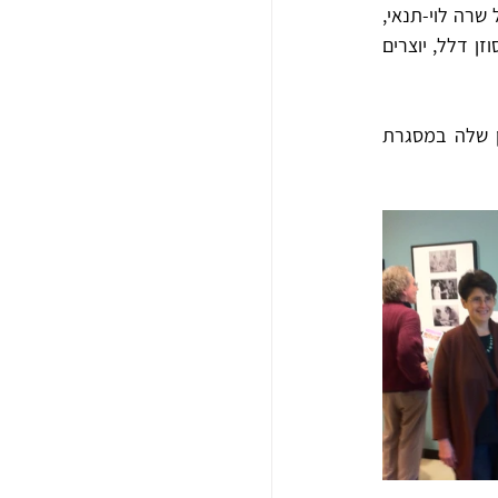
חלק גדול מהפריטים מופקדים בארכיון על-ידי להקות מחול, כגון להקת המחול 'ענבל' מיסודה של שרה לוי-תנאי, 
להקת 'קול ודממה' או להקת המחול ענבל פינטו ואבשלום פולק; על-ידי מרכזי מחול כמו מרכז סוזן דלל, יוצרים 
להקת המחול הגדולה והחשובה בישראל, להקת 'בת-שבע', בחרה ב-2014 להקים את הארכיון שלה במסגרת 