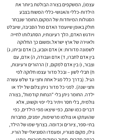
עצמו), המשקפים בצורה הבולטת ביותר את 
הילדות-כללי והאנושי-כללי המשוח בצבע 
הסגולות המיוחדות של המקום.החומר שנבחר 
חולק באופן שיועמד האדם מול הסביבה, שיובלט 
ויודגש האדם, הלך רעיונותיו, הסתגלותו לחייה 
ולאוירה של ארץ ישראל.ומשום כך החלוקה 
לשמונה מדורות: א) אדם וטבע, ב) אדם וביתו, ג) 
בין אדם לחברו, ד) אדם ועבודה, ה) אדם, עם 
וצבור, ו) בין אדם למקום, ז) הרהורים ורעיונות, 
ח) חבלי לשון – ובכל מדור עצמו חלוקה לפי 
הגיל. (בדרך כלל מגיל אחת וחצי עד שלש עשרה 
וחצי שנה). לפני כל מדור ניתן צלום של ילד או 
ילדה. החומר ניתן בלי "הנחות קודמות", בצורה 
גולמית, בלי חסר ויתיר בלי יפוי וקשוט, אלא 
דברים כמו שהם, כפי שיצאו מפי הילדים, כפי 
שהועתקו או צולמו מרשימות, יומנים, מחברות 
בתי-ספר, ציורים וכדומה. בצרוף שמו של הילד, 
גילו, מקום מגוריו, ומעמדו הסוציאלי של הוריו. 
בכמה מקרים, מתוך נימוקים חנוכיים, ניתנו 