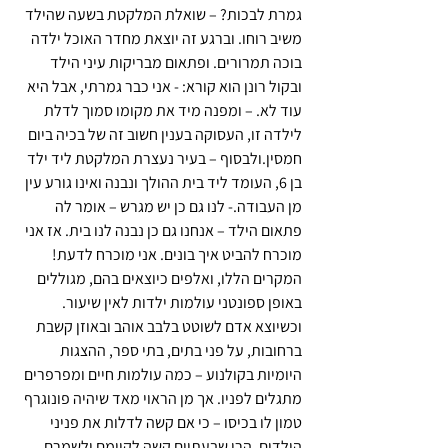
גמרת לבכות? – שואלת המלקטת בשעה שהילד 
משיב רוחו. וברגע זה יוצאת מחדר האוכל ילדה 
בוכה תמרורים. ופתאום מבריקות עיני הילד 
ובקול רונן הוא קורא: - אני כבר גמרתי, אבל היא 
עוד לא. – ומפנה מיד את מקומו סמוך לדלת 
לילדה זו, העסוקה בענין חשוב זה של בכיה ביום 
חמסין
.ולבסוף – בעיר נעצרת המלקטת ליד ילד 
בן 6, העומד ליד בית ההולך ונבנה ואינו גורע עין 
מן העבודה.- 
לנו גם כן יש מגרש – אומר לה 
פתאום הילד – אנחנו גם כן נבנה לנו בית. אז אני 
מוכרח להביט איך בונים. אני מוכרח לדעת
!
המקרים הללו, ואלפים כיוצאים בהם, מגוללים 
באופן ספונטני עולמות ילדות לאין שיעור. 
וכשיוצא אדם לשוטט בלבב אוהב ובאוזן קשבת 
ברחובות, על פני בתים, בתי ספר, ההצגות 
היומיות בקולנוע – כמה עולמות חיים ומפרפרים 
מתגלים לפניו. אך מן הראוי מאד שיהיה פונוגרף 
טמון לו בכיסו – כי אם קשה לדלות את פניני 
הילדים, הרי שבעתיים קשה לקיימם ולשמרם, 