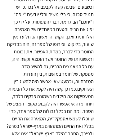
וכשבעים ושבעה קשה לקבעם אל נכון.כי יש 
תמיד סכנה, כי בלי משים ובלי יודעים "ייפה" 
ו"יחכם" הבוגר את דברי הפעוטות ועל ידי כך 
יפיג את הריח והטעם המיוחדים של האמירה 
הילדותית.ואכן, הקושי הראשון והגדול עד אין 
שיעור, בליקוטו וצירופו של ספר זה, היה בבדיקת 
החומר כדי לברר, במדת האפשר, את נכונותו 
וראשוניותו של החומר אשר הומצא.וקשה היה, 
עם כל המאמצים הרבים, גם להשיג מדה 
מספקת של חומר במושבות, בין העדות 
המזרחיות, וכמעט שאי-אפשר היה להשיג בין 
האדוקים.כמו כן קשה היה לקפל את כל הבעיות 
המעסיקות את הילדים בשמונה פרקים בלבד, 
ויותר מזה אי אפשר היה לקבוע מקוצר המצע של 
הספר. ומה הם בכלל גבולות של ספר אחד, כדי 
שיוכלו לשמש אספקלריה, המאירה את החיים 
בכלל ואת החיים המתהווים בארץ-ישראל בפרט?
ולפיכך, הספר "הילד בארץ-ישראל" אינו אלא 