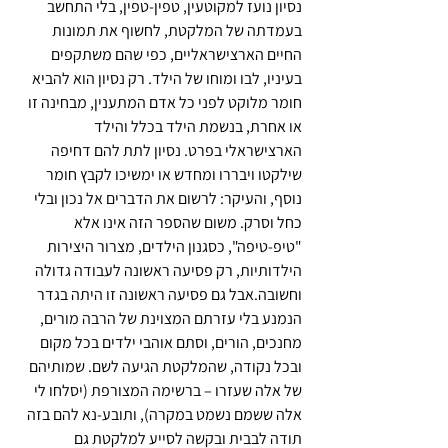
נסיון נועז למקוטעין, טפין-טפין, בלי התחשב 
בעמדתה של המלקטת, לחשוף את תמונות 
החיים הארצישראליים, כפי שהם משתקפים 
בעיניו, לבו ומוחו של הילד. רק נסיון הוא להביא 
חומר מלוקט לפני כל אדם המתענין, מבחינה זו 
או אחרת, בנשמת הילד בכלל והילד 
הארצישראלי בפרט. נסיון לתת להם דחיפה 
שילקטו ויבררו ומחדש או ימשיכו לקבץ חומר 
נוסף, והעיקר: לרשום את הדברים אל נכון ובלי 
כחל וסרק. משום שהספר הזה אינו אלא 
"טיפ-טיפה", כסגנון הילדים, מצרור היצירות 
הילדותיות, רק פסיעה ראשונה לעבודה גדולה 
וחשובה.אבל גם פסיעה ראשונה זו היתה בגדר 
הנמנע בלי עזרתם המצוינת של הרבה מורים, 
מחנכים, הורים, וסתם אוהבי ילדים בכל מקום 
ובכל נקודה, שהמלקטת הגיעה לשם. שמותיהם 
של אלה שעזרו – ברשימה המצורפת (יסלחו לי 
אלה ששמם נשמט במקרה), ותובע-נא להם בזה 
תודה לבבית ובקשה לסייע למלקטת גם 