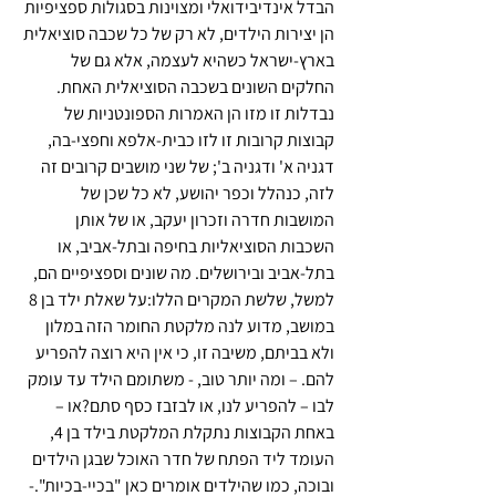
הבדל אינדיבידואלי ומצוינות בסגולות ספציפיות 
הן יצירות הילדים, לא רק של כל שכבה סוציאלית 
בארץ-ישראל כשהיא לעצמה, אלא גם של 
החלקים השונים בשכבה הסוציאלית האחת. 
נבדלות זו מזו הן האמרות הספונטניות של 
קבוצות קרובות זו לזו כבית-אלפא וחפצי-בה, 
דגניה א' ודגניה ב'; של שני מושבים קרובים זה 
לזה, כנהלל וכפר יהושע, לא כל שכן של 
המושבות חדרה וזכרון יעקב, או של אותן 
השכבות הסוציאליות בחיפה ובתל-אביב, או 
בתל-אביב ובירושלים. מה שונים וספציפיים הם, 
למשל, שלשת המקרים הללו:על שאלת ילד בן 8 
במושב, מדוע לנה מלקטת החומר הזה במלון 
ולא בביתם, משיבה זו, כי אין היא רוצה להפריע 
להם. – ומה יותר טוב, - משתומם הילד עד עומק 
לבו – להפריע לנו, או לבזבז כסף סתם?או – 
באחת הקבוצות נתקלת המלקטת בילד בן 4, 
העומד ליד הפתח של חדר האוכל שבגן הילדים 
ובוכה, כמו שהילדים אומרים כאן "בכיי-בכיות".- 