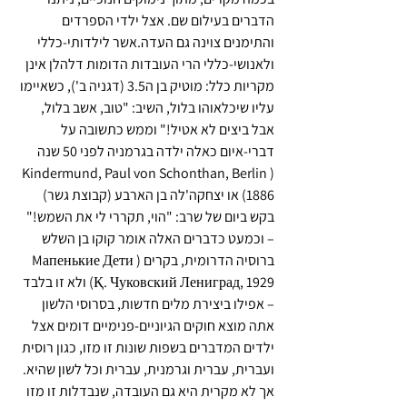
הדברים בעילום שם. אצל ילדי הספרדים 
והתימנים צוינה גם העדה.אשר לילדותי-כללי 
ולאנושי-כללי הרי העובדות הדומות דלהלן אינן 
מקריות כלל: מוטיק בן ה3.5 (דגניה ב'), כשאיימו 
עליו שיכלאוהו בלול, השיב: "טוב, אשב בלול, 
אבל ביצים לא אטיל!" וממש כתשובה על 
דברי-איום כאלה ילדה בגרמניה לפני 50 שנה 
(Kindermund, Paul von Schonthan, Berlin 
1886) 
או יצחקה'לה בן הארבע (קבוצת גשר) 
בקש ביום של שרב: "הוי, תקררי לי את השמש!" 
– וכמעט כדברים האלה אומר קוקו בן השלש 
ברוסיה הדרומית, בקרים
 (Mапенькие Дети 
Қ. Чуковский Лениград, 1929) 
ולא זו בלבד 
– אפילו ביצירת מלים חדשות, בסרוסי הלשון 
אתה מוצא חוקים הגיוניים-פנימיים דומים אצל 
ילדים המדברים בשפות שונות זו מזו, כגון רוסית 
ועברית, עברית וגרמנית, עברית וכל לשון שהיא
. 
אך לא מקרית היא גם העובדה, שנבדלות זו מזו 