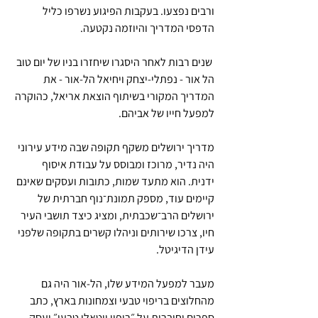
ורבים נפצעו. בעקבות הפיגוע נשרפו כליל 
הדפסי המדריך והיוזמה נקטעה.
 שנים רבות לאחר היסגרו שיחזרו בניו של יום טוב 
הל אור - נפתלי-יצחק ויחיאל הל-אור - את 
המדריך המקורי בשיתוף הוצאת אריאל, כהוקרה 
למפעל חייו של אביהם.
מדריך ירושלים משקף תקופה שבה מידע עירוני 
היה נדיר, מרוכז ומבוסס על עבודת איסוף 
ידנית. הוא מתעד שמות, כתובות ועסקים שאינם 
קיימים עוד, מספק תמונת־נוף חברתית של 
ירושלים הרב־שכבתית, ומציג כיצד תושבי העיר 
חיו, צרכו שירותים וניהלו קשרים בתקופה שלפני 
עידן הדיגיטל.
מעבר למפעל המידע שלו, הל-אור היה גם 
מהחלוצים בריפוי טבעי וצמחונות בארץ, כתב 
ספרים וחוברות על ״ריפוי ויטאלי טבעי״ ועסק 