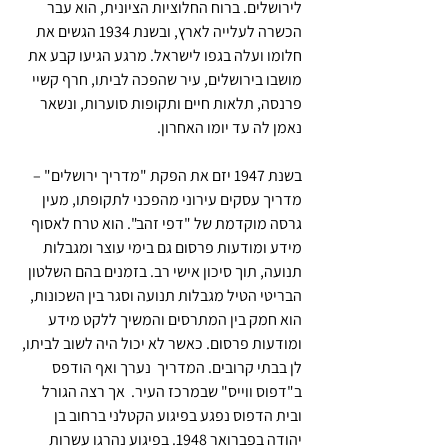
לירושלים. ברוח החלוציות הציונית, הוא עבר 
הכשרה לעלייה לארץ, ובשנת 1934 הגשים את 
חלומו ועלה בגפו לישראל. מרגע הגיעו קבע את 
מושבו בירושלים, עיר שהפכה לביתו, חרף קשיי 
פרנסה, תלאות חיים ותקופות סוערות, ונשאר 
נאמן לה עד יומו האחרון.
בשנת 1947 יזם את הפקת "מדריך ירושלים" – 
מדריך עסקים עירוני מהפכני לתקופתו, מעין 
גרסה מוקדמת של "דפי זהב". הוא טרח לאסוף 
מידע ומודעות פרסום גם בימי עוצר ומגבלות 
תנועה, תוך סיכון אישי רב. בזמנים בהם השלטון 
הבריטי הטיל מגבלות תנועה וסגר בין השכונות, 
הוא חמק בין המתרסים והמשיך ללקט מידע 
ומודעות פרסום. כאשר לא יכול היה לשוב לביתו, 
לן בבתי קרובים. המדריך  נערך ואף הודפס 
ב"דפוס ווייס" שבמרכז העיר.  אך רצה הגורל 
ובית הדפוס נפגע בפיגוע הקטלני ברחוב בן 
יהודה בפברואר 1948. בפיגוע נהרגו עשרות 