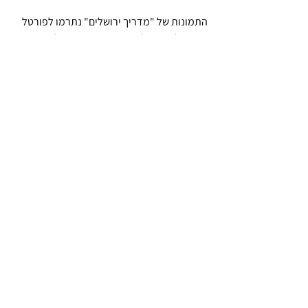
התמונות של "מדריך ירושלים" נתרמו לפורטל 
הישראליאנה על ידי פרופסור יעקב הל-אור, 
נכדו של יום טוב ודיקן בית ספר אפי ארזי למדעי 
המחשב באוניברסיטת רייכמן, הרצליה. פרופ' 
הל אור שימש כיועץ מדעי ומדען אורח 
בחברת HP , יועץ ומדען אורח בחברת Google 
ומדען בכיר בחברת Amazon שם עבד על 
פרויקט Amazon-Go.
התמונות באדיבות משפחת הל-אור