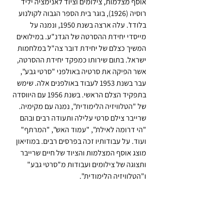
אוסף מצלמות, צילומים וציוד לאנימציה יליד 
רוסיה (1926), בוגר בית הספר הגבוה לקולנוע 
בלודז'. עלה ארצה בשנת 1950, ונמנה על 
מייסדי יחידת ההסרטה של הגדנ"ע. במילואים 
המשיך כצלם של יחידת דובר צה"ל במלחמות 
ישראל. בתום שירותו כמפקד יחידת ההסרטה, 
אשר הפיקה את סרטיה באולפני "סרטי גבע", 
עבר בשנת 1953 לעבוד באולפנים אלה. שימש 
בתפקיד הצלם הראשי. בשנת 1956 עם היווסדה 
של "הטלוויזיה הלימודית", נמנה עם מקימיה. 
שרייבר צילם סרטי עלילה ותעודה רבים ובהם 
"הי דרומה לאילת", "עמוד האש", "המרתף" 
ועוד. על עבודותיו זכה בפרסים רבים. במוזיאון 
מוצג אוסף המצלמות והציוד של חיים שרייבר 
ותצוגה של צילומים ועבודות מ"סרטי גבע" 
ו"הטלוויזיה הלימודית".