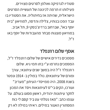
סטודיו לגרפיקה ואולפן לסרטים מצוירים. 
פעילותו זו תרמה לכינונה של תעשיית הסרטים 
הישראלית, שהיתה אז בחיתוליה. את הסטודיו בו 
עבד הפכו בנותיו, צלילה והדסה, למוזיאון "בית 
יוסף באו", שברחוב ברדיצ'בסקי 9, תל אביב. 
במוזיאון מוצגות מבחר מהעבודות של יוסף באו 
ז"ל.
אוסף שלום רוזנפלד
מסמכים נדירים אישיים של שלום רוזנפלד ז"ל, 
המסמכים נתרמו ע"י בתו תמי גיא. שלום 
רוזנפלד ז"ל היה במשך שנים עיתונאי, עורך 
ומורם של עיתונאים. נולד בפולין ב- 1914 ונפטר 
בשנת 2008. היה ממייסדי העיתון "מעריב" 
ועורכו, הקים בי"ס לעיתונאות ויסד את המכון 
לחקר עיתונות יהודית, ראשון מסוגו בעולם. על 
עצמו כתב: "מאז נטלתי עט ביד קסם לי כוח 
המסתורין האצור במילים. ראיתי במילה לא רק 