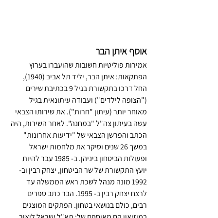
אוסף איתן הבר
אמירות פוליטיות חשובות שהועברו בערוץ 
הפתקאות: איתן הבר, יליד תל אביב (1940), 
החל דרכו בתקשורת בגיל 9 בכתיבת שירים 
("הצופה לילדים") ועבודה עיתונאית בגיל 
מאוחר יותר (עיתון "חרות"). את שירותו הצבאי 
עשה בעיתון צה"ל "במחנה". לאחר השירות, היה 
הכתב והפרשן הצבאי של "ידיעות אחרונות" 
במשך 26 שנים וסיקר את מלחמות ישראל 
ופעולות הביטחון ביניהן. ב- 1985 עבר להיות 
יועץ התקשורת של שר הביטחון, יצחק רבין וב- 
1992 מונה מנהל לשכת ראש הממשלה עד 
לרצח יצחק רבין ב- 1995. הבר כתב ספרים 
רבים, כולם בנושאי בטחון. הפתקים המוצגים 
במוזיאון הם מאוספם של: תא"ל ישראל ליאור 