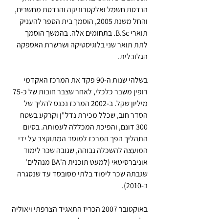
הנדסת חשמל ואלקטרוניקה והנדסת מחשבים, 
והחל משנת 2005, הוסמך בית הספר להעניק 
תוארי B.Sc. בתחומים אלה. בהמשך הוסמך 
לתת תואר שני בלוגיסטיקה ושרשרת האספקה 
הגלובלית.
בשלהי שנות ה-90 פקד את המרכז האקדמי 
רופין משבר כלכלי, לאחר שצבר חובות של כ-75 
מיליון שקל. ב-2002 המרכז נכנס להליך של 
הסדר חוב, שכלל מכירת נדל"ן וקרקע בשטח 
300 דונם, והפיכת המכללה לעמותה. בסיום 
התהליך הפך המרכז למוסד המתוקצב על ידי 
המועצה להשכלה גבוהה, שגובה שכר לימוד 
אוניברסיטאי (למעט תוכנית ה'BA מנהלים' 
שגבתה שכר לימוד בלתי מסובסד עד שנסגרה 
ב-2010).
באוקטובר 2007 הכריז התאגיד הצרפתי ויאוליה 