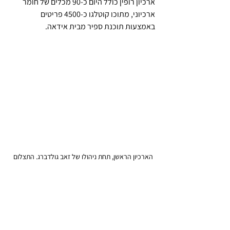
ארכיון רופין כולל היום כ-90 מכלים של חומר 
ארכיוני, מתוכו קוטלגו כ-4500 פריטים 
באמצעות תוכנת ספיר מבית אידאה.
הארכיון הראשן, תחת ניהולו של זאב גולדברג. התצלום 
באדיבות ארכיון המרכז האקדמי רופין
החומר הארכיוני ממוין ל-5 חטיבות נושאיות: 
הנהלה; אקדמיה; משאבי אנוש; סטודנטים; כללי 
- בעיקר חומר נוסטלגי-תרבותי, אלבומי 