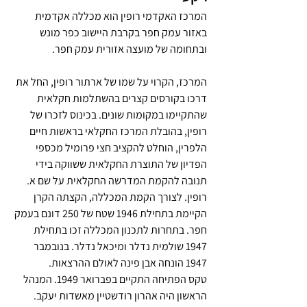
המרכז האקדמי רופין הוא מכללה אקדמית 
באזור עמק חפר בקרבת היישוב כפר מונש 
ובתחומה של מועצה אזורית עמק חפר.
המרכז, הקרוי על שמו של ארתור רופין, החל את 
דרכו בקורסים קצרים בהשתלמות חקלאית 
שהתקיימו במקומות שונים. בכינוס לזכרו של 
רופין, בהובלת המרכז החקלאי בראשות חיים 
הלפרין, הוחלט להקציב חצי פרומיל מכספי 
הפדיון של התוצרת החקלאית ששווקה בידי 
תנובה להקמת המדרשה החקלאית על שם א. 
רופין. לצורך הקמת המכללה, הקצתה הקרן 
הקיימת בתחילת 1946 שטח של 250 דונם בעמק 
חפר. בתחרות לתכנון המכללה זכו בתחילת 
1947 שולמית נדלר ומיכאל נדלר. בנובמבר 
1947 הונחה אבן פינה לאולם ההרצאות.
טקס הפתיחה התקיים בפברואר 1949. המנהל 
הראשון היה אהרון רודשטיין מאשדות יעקב.