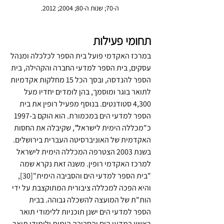
ה-70; שנות ה-80; 2004; 2012.
תחומי פעילות
במרכז האקדמי פועל בית הספר לכלכלה ומנהל 
עסקים, בית הספר למדעי החברה והקהילה, בית 
הספר להנדסה, ובסך הכל 15 מחלקות אקדמיות 
לתואר בוגר ומוסמך, בהן לומדים יחדיו מעל 
4,300 סטודנטים. בנוסף מפעיל רופין את בית 
הספר למדעי הים במכמורת. הוא הוקם ב-1997 
כ"מכללה הימית לישראל", שקיבלה את החסות 
האקדמית של האוניברסיטה העברית בירושלים. 
בשנת 2003 הצטרפה המכללה הימית לישראל 
למרכז האקדמי רופין. משנה זאת נקרא שמה 
"בית הספר למדעי הים והסביבה הימית"[30], 
והיא הפכה למכללה ציבורית המתוקצבת על ידי 
הות"ת של המועצה להשכלה גבוהה. בבית 
הספר למדעי הים ישנן תוכניות ללימודי תואר 
ראשון במדעי הים והסביבה הימית ולימודי תואר 