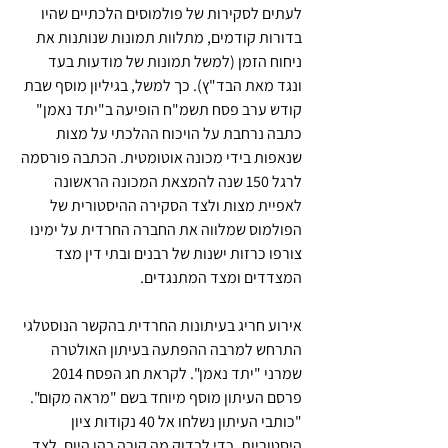
לעתים לסקירות של פולמוסים הלכתיים שהיו 
בדורות קודמים, מתלוות תמונות שנותנות את 
ניחוח הזמן (למשל תמונות של מודעות בעד 
ונגד מאת הבד"ץ). כך למשל, בגיליון מוסף שבת 
קודש ערב פסח תשמ"ח הופיעה ב"יתד נאמן" 
כתבה נרחבת על הויכוח ההלכתי על מצות 
שנאפות בידי מכונה אוטומטית. הכתבה פורסמה 
לרגל 150 שנה להמצאת המכונה הראשונה 
לאפיית מצות ולצד הסקירה ההיסטורית של 
הפולמוס שמלווה את החברה החרדית על ימינו 
צורפו כרזות ישנות של רבנים ובתי דין מצד 
המצדדים ומצד המתנגדים.
אירוע חריג בעיתונות החרדית בהקשר הנוסטלגי 
התרחש למרבה ההפתעה בעיתון האולטרה 
שמרני "יתד נאמן". לקראת חג הפסח 2014 
פרסם העיתון מוסף מיוחד בשם "מראה מקום". 
"כותבי העיתון נשלחו אל 40 נקודות ציון 
היסטוריות, כדי לבדוק מה קורה בהן היום. לצד 