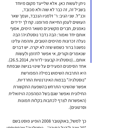
ניתן לעשות כאן. אלא שלייעד מקום מיוחד 
בשביל זה, זה כבר לא שוה ולא מכובד, 
וכנ"ל. שני הגיב: ר' זלמניו הנכבד, ועמך שאר 
העושים לעמן החייאת פורומנו. קח לך ידידים 
נאמנים, חברים מקשיבים משאר הימים, אסוף 
אותם יחד ואמור: הבה נדבר נוסטלגיה! הבה 
נעלה זכרונות מהימים הטובים, ותהמה עלינו 
נפשנו! ברור כשמש שזה לא יקרה. יש דברים 
שנאמרים וקורים, אי אפשר לתזמן ולְעַשׂוֹת 
אותם...(נוסטלגיה קבעוני לדורות, 26.5.2014).
אחד הסימנים המעידים על שינוי בגישה שבפתח 
היא התרבות השימוש במילה המפורשת 
"נוסטלגיה" בבמות האינרנטיות החרדיות. 
אפשר שהשינוי התרחש בהשפעת התקשורת 
החילונית ואפשר שגם בשל המהפכה הויזואלית 
(האפשרות לצרף לכתבות בקלות תמונות 
וסרטונים).
כך למשל, באוקטובר 2008 הופיע פוסט בשם 
"20 שנה ל'דגל התורה' – נוסטלגיה" שבפתיחתו 