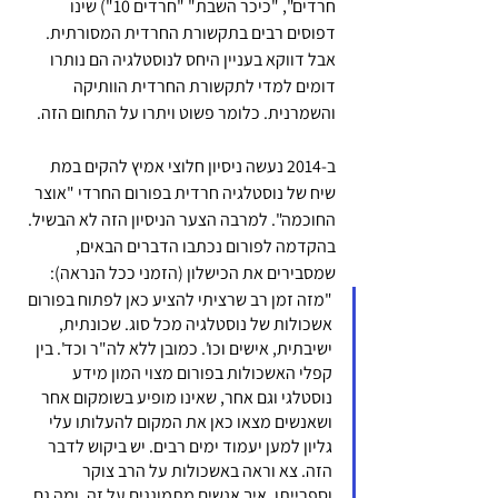
חרדים", "כיכר השבת" "חרדים 10") שינו 
דפוסים רבים בתקשורת החרדית המסורתית. 
אבל דווקא בעניין היחס לנוסטלגיה הם נותרו 
דומים למדי לתקשורת החרדית הוותיקה 
והשמרנית. כלומר פשוט ויתרו על התחום הזה.
ב-2014 נעשה ניסיון חלוצי אמיץ להקים במת 
שיח של נוסטלגיה חרדית בפורום החרדי "אוצר 
החוכמה". למרבה הצער הניסיון הזה לא הבשיל. 
בהקדמה לפורום נכתבו הדברים הבאים, 
שמסבירים את הכישלון (הזמני ככל הנראה):
"מזה זמן רב שרציתי להציע כאן לפתוח בפורום 
אשכולות של נוסטלגיה מכל סוג. שכונתית, 
ישיבתית, אישים וכו'. כמובן ללא לה"ר וכד'. בין 
קפלי האשכולות בפורום מצוי המון מידע 
נוסטלגי וגם אחר, שאינו מופיע בשומקום אחר 
ושאנשים מצאו כאן את המקום להעלותו עלי 
גליון למען יעמוד ימים רבים. יש ביקוש לדבר 
הזה. צא וראה באשכולות על הרב צוקר 
וספרייתו. איך אנשים מתמוגגים על זה. ומה גם 