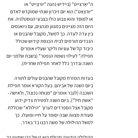
ה"יאָרצייט" (ביידיש נהגה "יוֹרצַיְיט" או 
"יוּרצאַט") הוא יום זיכרון שנתי שמוקדש לאדם 
או למוסד והוא צבוע כולו בצבעי הנוסטלגיה. את 
היום הזה מציינים במגוון מנהגים, עם ניואנסים 
בין עדה לעדה. כך למשל, מקובל שהבנים או 
הנכדים תורמים לבית הכנסת קידוש שכולל 
כיבוד קל של עוגיות וליקר שעליו אומרים 
תפילה" לעילוי נשמת הנפטר" (בשבת שלפני יום 
השנה ובדרך כלל לאחר תפילת שחרית).
בעדות המזרח מקובל שהבנים עולים לתורה 
ביום השנה של אביהם. בעל הקורא אומר תפילת 
השכבה (לגבר אומרים "מנוחה נכונה", ולאישה - 
"אשת חיל"). ביום השנה לפטירת צדיק ידוע 
מקובל אצל הספרדים לערוך "הילולא" שכוללת 
סעודת מצווה שבה יסופר על חייו ופועלו. כך 
למשל ההילולה של משה רבנו בז' באדר.
ההילולה הידועה מכולם היא זו של רבי שמעון בר 