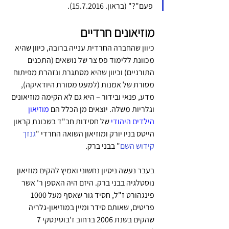
פעם"?" (בראון. 15.7.2016).
מוזיאונים חרדיים
כיוון שהחברה החרדית ענייה ברובה, כיוון שהיא 
מכוונת ללימוד פס צר של נושאים (התכנים 
התורניים) וכיוון שהיא מסתגרת ונזהרת מפיתוח 
מסורת של אמנות (למעט מסורת היודאיקה), 
מדע, פנאי ובידור – היא גם לא הקימה מוזיאונים 
וגלריות משלה. יוצאים מן הכלל הם 
מוזיאון 
הילדים היהודי
של חסידות חב"ד בשכונת קראון 
הייטס בניו יורק ומוזיאון השואה החרדי "
גנזך 
קידוש השם
" בבני ברק.
בעבר נעשה ניסיון נחשוני ואמיץ להקים מוזיאון 
נוסטלגיה בבני ברק. היזם היה האספן ר' אשר 
פינגהורט ז"ל, חסיד גור שאסף מעל 1000 
פריטים, שאותם סידר ומיין במוזיאון-גלריה 
שהקים בשנת 2006 ברחוב ז'בוטינסקי 7 