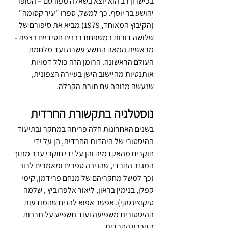
בכישרון רב הוא יוצא בשאלה מפורסם – הסופר 
יהושע בר יוסף. כך למשל, ספרו "עיר קסומה" 
(הקיבוץ המאוחד, 1979) מביא את סיפורם של 
שלושה דורות במשפחת רבנים חסידיים בצפת - 
מראשית המאה התשע עשרה ועד מלחמת 
העולם הראשונה. הרומן הזה כולל דמויות 
אותנטיות מהיישוב הישן בעיירה הצפונית, 
שנעשה מזוהה עם תורת הקבלה.
נוסטלגיה בתקשורת החרדית
בשנים האחרונות חלה פריחה במחקר ובתיעוד 
ההיסטורי של היהדות החרדית, הן על ידי 
חוקרים מהאקדמיה והן על ידי חוקרי עבר מתוך 
המגזר החרדי, שהניבה ספרים ומאמרים לרוב 
(כך למשל מחקריהם של מנחם פרידמן, קימי 
קפלן, בנימין בראון, ליאור אלפרוביץ , שלמה 
טיקוצינסקי). אפשר אפוא להניח שהמודעות 
ההיסטורית משפיעה ועוד תשפיע על תרבות 
הזיכרון החרדית.