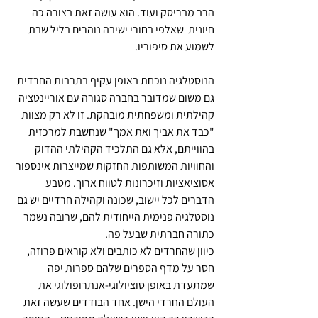
הרב מבריסק ועוד. הוא עושה זאת בצורה כה 
חיונית  שאלפי בחורי ישיבה נוהרים בליל שבת 
לשמוע את סיפוריו.
הנוסטלגיה נוכחת באופן עקיף בתרבות החרדית 
גם משום שמדובר בחברה סגורה עם אוריינטציה 
קהילתית ומשפחתית מובהקת. זו לא רק מצוות 
"כבד את אביך ואת אמך" שנחשבת למרכזית 
בהווייתם, אלא גם התלכיד הקהילתי ההדוק 
והחוויות המשותפות החזקות שמייצרות אינספור 
אסוציאציות וזיכרונות לטווח ארוך. מטבע 
הדברים לכל יישוב, שכונה וקהילה חרדיים יש גם 
נוסטלגיה פנימית הייחודית להם, שרובה נשמר 
כתורה חברתית שבעל פה.
כיוון שהחרדים לא כותבים ולא קוראים פרוזה, 
חסר על מדף הספרים שלהם ספרות יפה 
שמתעדת באופן סוציולוגי-אנתרופולוגי את 
העולם החרדי הישן. אחד הבודדים שעשה זאת 