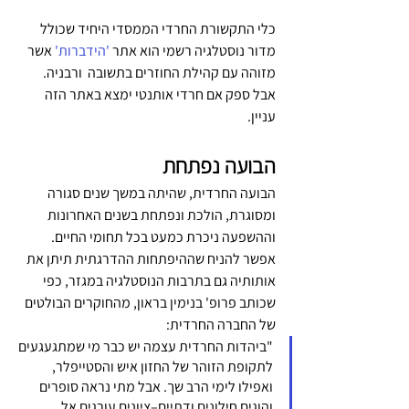
כלי התקשורת החרדי הממסדי היחיד שכולל 
מדור נוסטלגיה רשמי הוא אתר 
'הידברות'
 אשר 
מזוהה עם קהילת החוזרים בתשובה  ורבניה. 
אבל ספק אם חרדי אותנטי ימצא באתר הזה 
עניין.
הבועה נפתחת
הבועה החרדית, שהיתה במשך שנים סגורה 
ומסוגרת, הולכת ונפתחת בשנים האחרונות 
וההשפעה ניכרת כמעט בכל תחומי החיים. 
אפשר להניח שההיפתחות ההדרגתית תיתן את 
אותותיה גם בתרבות הנוסטלגיה במגזר, כפי 
שכותב פרופ' בנימין בראון, מהחוקרים הבולטים 
של החברה החרדית:
"ביהדות החרדית עצמה יש כבר מי שמתגעגעים 
לתקופת הזוהר של החזון איש והסטייפלר, 
ואפילו לימי הרב שך. אבל מתי נראה סופרים 
והוגים חילונים ודתיים–ציונים עורגים אל 