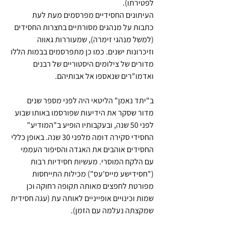
לפטירתו).
העיתונים החסידיים מפרסמים מעת לעת 
כתבות על מנהגים מסורתיים בחצרות החסידים 
(למשל מנהגי זימרה), שמעוררות גאווה 
וזיכרונות ישנים. כמו כן מתפרסמים בבמות הללו 
מדורים של צילומים היסטוריים של רבנים 
ואדמו"רים שנאספו אל אבותיהם.
ב"יתד נאמן" הליטאי היה לפני מספר שנים 
מדור שסקר את הידיעות שפורסמו באותו שבוע 
לפני 50 שנה, ובעקבותיו הופיע ב"המודיע" 
החסידי סקירה דומה מלפני 30 שנה. באופן כללי 
החסידים אוהבים את האגדה והסיפור העממי 
עם הלקח המוסרי. מעשיות חסידיות רבות 
("חסידישע מייס'עס") מכילות התייחסות 
מפורטת לחפצים מאותה תקופה רחוקה וכן 
שמות וכינויים אופייניים לאותה עת (עגה חסידית 
שמקצתה נעלמה עם הזמן).