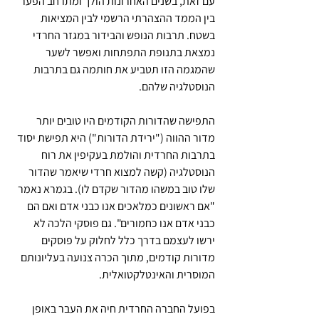
עם זאת, בשנים האחרונות הולך ומתרחב הפער 
בין הממד ההצהרתי הרשמי לבין המציאות 
בשטח. תרבות הנופש והבידור במגזר החרדי 
נמצאת בתנופת התפתחות ואפשר לשער 
שהמגמה הזו תטביע את חותמה גם בתרבות 
הנוסטלגיה שלהם.
התפישה שהדורות הקודמים היו טובים יותר 
מדור ההווה ("ירידת הדורות") היא תפישת יסוד 
בתרבות החרדית והולמת בעקיפין את רוח 
הנוסטלגיה (קשה למצוא חרדי שיאמר שהדור 
שלו טוב במשהו מהדור שקדם לו). בגמרא נאמר 
"אם ראשונים כמלאכים אנו כבני אדם ואם הם 
כבני אדם אנו כחמורים". גם פוסקי הלכה לא 
ירשו לעצמם בדרך כלל לחלוק על פוסקים 
מדורות קודמים, מתוך הכרה צנועה בעליונותם 
המוסרית והאינטלקטואלית.
בפועל החברה החרדית חיה את העבר באופן 