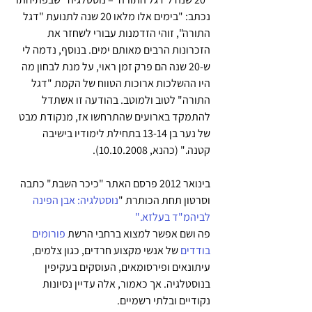
נכתב: "בימים אלו מלאו 20 שנה לתנועת "דגל 
התורה", זוהי הזדמנות עבורי לשחזר את 
הזכרונות הרבים מאותם ימים. בנוסף, נדמה לי 
ש-20 שנה הם פרק זמן ראוי, על מנת לבחון מה 
היו ההשלכות ארוכות הטווח של הקמת "דגל 
התורה" לטוב ולמוטב. בהודעה זו אשתדל 
להתמקד בארועים שהתרחשו אז, מנקודת מבט 
של נער בן 13-14 בתחילת לימודיו בישיבה 
קטנה." (כהנא, 10.10.2008).
בינואר 2012 פרסם האתר "כיכר השבת" כתבה 
וסרטון תחת הכותרת "
נוסטלגיה: אבן הפינה 
לביהמ"ד בעלזא." 
פה ושם אפשר למצוא ברחבי הרשת 
פורומים 
בודדים
 של אנשי מקצוע חרדים, כגון צלמים, 
עיתונאים ופירסומאים, העוסקים בעקיפין  
בנוסטלגיה. אך כאמור, אלה עדיין נסיונות 
נקודיים ובלתי רשמיים.