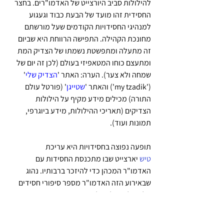
להילולות סביב היורצייט של האדמו"רים. בחצר 
החסידית זהו מועד של הבעת כבוד וגעגוע 
למנהיגי החסידויות הקודמים שעל מורשתם 
מחונכת הקהילה. התפישה הרווחת היא שביום 
זה מתעלה ומתפשטת נשמתו של הצדיק המת 
ומתעצם כוחו המטאפיזי בעולם (לכן זה יום של 
שמחה ולא צער). הערה: האתר '
הצדיק שלי
' 
('my tzadik') והאתר '
שטייגן
' (פורטל עולם 
התורה) מכילים מידע מקיף על הילולות 
הצדיקים (תאריכי ההילולות, מידע ביוגרפי, 
תמונות ועוד). 
תופעה נפוצה בחסידויות היא עריכת 
טיש
 יארצייט שבו מתכנסת החסידות עם 
האדמו"ר המכהן כדי להיזכר ברבותיו. נהוג 
שבאירוע הזה האדמו"ר מספר סיפורי חסידים 
על גדולתו של בעל היראצייט או מביא ציטוטים 
מדברי תורתו. הערה: קיימים אתרי אינטרנט 
חרדיים שכוללים צילומי סטילס וקטעי וידאו 