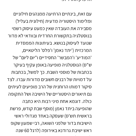
עם זאת, בינתיים הרתיעה ממנהגים חילוניים 
ומלימוד היסטוריה מדעית (חילונית בעליל)  
מסבירה את העובדה שאין כמעט עיסוק רשמי 
בנוסטלגיה בתקשורת החרדית ובוודאי לא מדור 
שנועד לעיסוק בנושא. בעיתונות הממסדית 
המרכזית ('יתד נאמן' ו'פלס' הליטאיים, 
'המודיע' ו'המבשר' החסידיים ו"יום ליום" של 
ש"ס) הנוסטלגיה מופיעה באופן עקיף בעיקר 
בכתבות של מוספי השבת. כך למשל, בכתבות 
על דמויות של רבנים חשובים מדורות עברו. לצד 
סיקור דמותו הרוחנית של הרב מופיעים לעיתים 
גם תיאורים היסטוריים של הישיבה ושל התקופה 
כולה. דוגמא אחת מיני רבות היא כתבה 
שהופיעה ביתד נאמן (מוסף שבת קודש, פרשת 
בראשית תש'ס) שעסקה באחד מגדולי ראשי 
הישיבות בדור שלפני השואה, רבי שמעון שקופ 
ראש ישיבת גרודנא באירופה (לרגל 60 שנה 