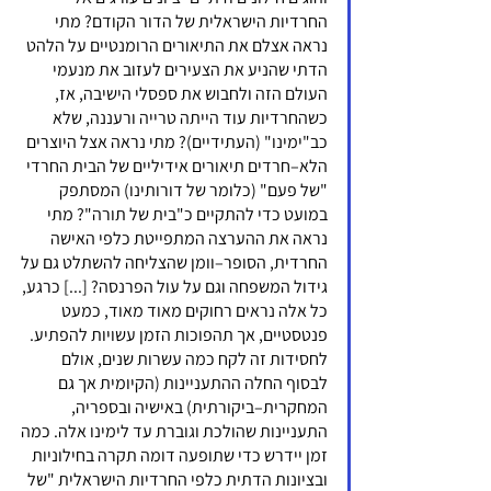
החרדיות הישראלית של הדור הקודם? מתי 
נראה אצלם את התיאורים הרומנטיים על הלהט 
הדתי שהניע את הצעירים לעזוב את מנעמי 
העולם הזה ולחבוש את ספסלי הישיבה, אז, 
כשהחרדיות עוד הייתה טרייה ורעננה, שלא 
כב"ימינו" (העתידיים)? מתי נראה אצל היוצרים 
הלא–חרדים תיאורים אידיליים של הבית החרדי 
"של פעם" (כלומר של דורותינו) המסתפק 
במועט כדי להתקיים כ"בית של תורה"? מתי 
נראה את ההערצה המתפייטת כלפי האישה 
החרדית, הסופר–וומן שהצליחה להשתלט גם על 
גידול המשפחה וגם על עול הפרנסה? [...] כרגע, 
כל אלה נראים רחוקים מאוד מאוד, כמעט 
פנטסטיים, אך תהפוכות הזמן עשויות להפתיע. 
לחסידות זה לקח כמה עשרות שנים, אולם 
לבסוף החלה ההתעניינות (הקיומית אך גם 
המחקרית–ביקורתית) באישיה ובספריה, 
התעניינות שהולכת וגוברת עד לימינו אלה. כמה 
זמן יידרש כדי שתופעה דומה תקרה בחילוניות 
ובציונות הדתית כלפי החרדיות הישראלית "של 