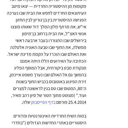
מקומות מן ההיסטוריה החרדית — יצאו מיטב 
העיתונאים החרדים לחפש את הבית שבו נערכה 
הפגישה ההיסטורית בין בן־גוריון לבין החזון 
אי"ש, את מרתף מלון המלך דוד שאותו פוצצו 
אנשי האצ"ל, את הבית ברחוב בן־מימון 
בירושלים שבו התגוררו בעבר ארבעה ראשי 
ממשלה, את החוף שבו טבעה האוניה אלטלנה 
ואת האולם שבו הוכרז על הקמת מדינת ישראל. 
הכתיבה על האירועים הללו היתה אמנם 
מנקודת מבט ביקורתית, אבל המוסף הפליג 
בהמשך גם אל האולם שבו נערך משפט אייכמן, 
זירת הפיגוע באוטובוס בכביש החוף בשנות 
ה־80, המטוס שבו טס בגין לראשונה למצרים 
ועוד." (מצוטט מתוך הטור של סיון רהב מאיר, 
25.4.2014 פורסם 
בדף הפייסבוק
 שלה.
במות השיח החרדיות האינטרנטיות ומדורים 
היסטוריים באתרי החדשות הגדולים ("בחדרי 