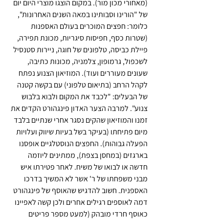
(מאחורי מכון מור). במקום הוצגו מוצרי היום יום 
של "הורינו וסבותינו במאה השנים האחרונות", 
כלומר: חפצים המוכרים בעולם האספנות 
(שטרות כסף, חפיסות סיגריות, מכונת תפירה, 
פיילת כביסה, טלפונים של חוגה, ניירות סטנסיל 
לשכפול, גרמופון, צלמניה, מכונות כתיבה, 
שעונים מעוררים ועוד). המוזיאון הצנוע נפתח 
לקהל הרחב (בתיאום טלפוני) עם בקשה קטנה 
של הבעלים: "לכבד את המקום ולבוא בלבוש 
צנוע". למרבה הצער האדון פינגהורט הקדים את 
זמנו והמוזיאון שהקים נסגר אחרי שנתיים בלבד 
מיום פתיחתו (בעיקר בשל בעיות שיווק ועלויות 
הפעלה גבוהות). החפצים הנוסטלגיים אופסנו 
בארגזים (במחסן בצפת), ממתינים ליוזמה 
חדשה או לבואו של משיח. לאחר פטירתו איש 
מבני משפחתו של ר' אשר לא המשיך בדרכו 
האספנית. חשוב להדגיש שהאוסף של פינגהורט 
דמה לאוספים רגילים אחרים ולכן קשה לאפיינו 
כאוסף חרדי מובהק (למעט מספר פריטים 