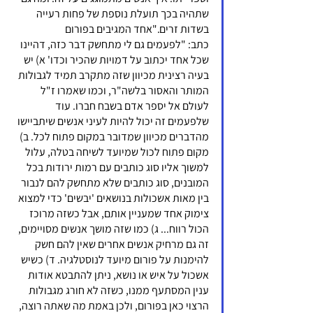
שתהיה בכך תועלת נוספת של פחות רעייה 
בשדות זרים."אחד המגיבים בפורום 
כתב: "לפעמים גם לי מתחשק דבר כזה, דהיינו 
שכל אחד יכתוב על דמויות שהכיר וכדו' א) יש 
בעיה רצינית מכיוון שזה מתקרב תמיד לגבולות 
המותר והאסור בלשה"ר, וכמו שאמרו ז"ל 
לעולם אל יספר אדם בשבח חברו. עוד 
שלפעמים זה יכול להיות לעיני אנשים שיתביישו 
מהדברים מכיוון שמדובר במקום פתוח לכל. ב) 
מקום פתוח לכול שמיועד לשיחה בטלה, עלול 
למשוך אליו סוג כותבים עם רמות ירודות בכל 
המובנים, סוג כותבים שלא מתחשק להם לנבור 
בין מאות אשכולות בנושאים 'יבשים' כדי למצוא 
צימוק אחד שמעניין אותם, אבל כשזה מרוכז 
הכול רווח... ג) כמו שזה מושך אנשים מסויימים, 
זה גם מרחיק אנשים אחרים שאין להם חשק 
להימנות על פורום מיועד לנוסטלגיה. ד) כשיש 
אשכול על איש או נושא, ניתן להתבטא אודות 
ענין המסתעף ממנו, כשזה לא חורג מגבולות 
הרצוי כאן בפורום, ולכן באמת מה שאתה רוצה, 