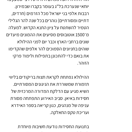
יוחאי שנערכת בל"ג בעומר בקברו שבמירון. 
רבבות אלפי בני ישראל מכל הזרמים (חרדים, 
דתיים ומסורתיים) נוהרים בכל שנה להר הגלילי 
הטמיר להשתטח על ציון התנא הקדוש. למעלה 
מ־1500 אוטובוסים מסיעים את ההמונים מיעדים 
שונים ברחבי הארץ וכבר יום לפני ההילולא 
שוהים בחניונים הסמוכים להר אלפים שהקדימו 
את בואם כדי להתכונן בתפילות ולימוד פרקי 
הזוהר.
ההילולא נפתחת לקראת חצות בריקודים בליווי 
תזמורת שמשוררת את הניגונים המסורתיים. 
השיא מגיע עם הדלקת המדורה המרכזית של 
חסידות באיאן. סביב האירוע התפתחה מסורת 
עניפה של מנהגים, כגון קריאה בספר האידרא 
ועריכת טקס החאלקה.
בתנועת החסידות נודעת חשיבות מיוחדת 