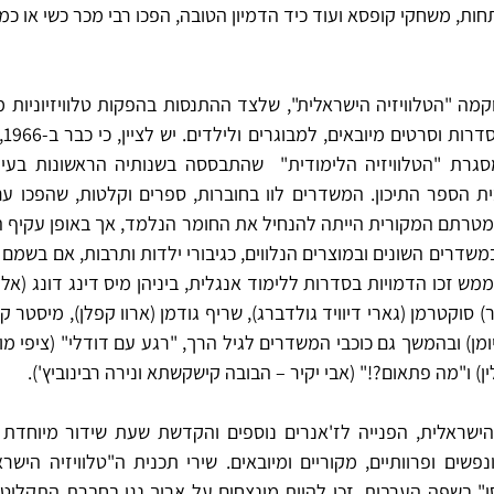
תחות, משחקי קופסא ועוד כיד הדמיון הטובה, הפכו רבי מכר כשי או כ
) ו"מה פתאום?!" (אבי יקיר – הבובה קישקשתא ונירה רבינוביץ').  