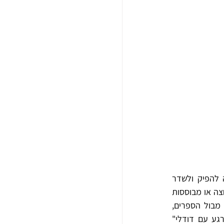
הטלוויזיה הלימודית, ששינתה את שמה ל"חינוכית", נטשה את פורמט השיעור המצולם והחלה להפיק ולשדר 
תכניות וסדרות עלילתיות לקהלים שונים, חלקן מיובאות ("הקטקטים", "הלב"), חלקן מקוריות למחצה או מבוססות 
על פורמט קיים ("רחוב סומסום", "קרובים קרובים") וחלקן מקוריות לגמרי ("בלי סודות"). לצד מבול הספרים, 
התקליטים והקלטות, נמכרו גם משחקי הקופסא מבוססי פורמט או דמויות מן המסך הקטן ("רגע עם דודלי" 