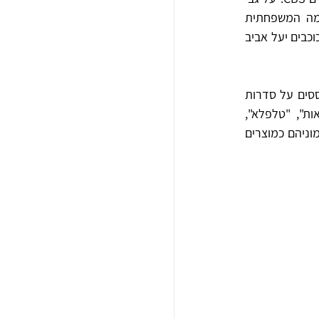
העטיפה התנוסס לוגו התכנית לצד כוכביה, ג'ורג' אברהים והבובה סוסו. כך גם פס קול הדרמה המשפחתית 
הראשונה בשפה העברית, "חדווה ושלומיק" שנארז בעטיפה דמויית מסך טלוויזיה, ממנו מציצים הכוכבים יעל אביב 
אך לא רק פסי הקול המוכרים והאהובים הגיעו אל משקי הבית; מבול של ספרים ותקליטים המבוססים על סדרות 
טלוויזיה וסרטים מונפשים ששודרו לקהל הצעיר בין השעות 17:30-18:30 וביניהם: "אות-אות-אות", "טלפלא", 
"שלוש ארבע חמש וחצי", "הצריף של תמרי הנגר", "הקרוסלה, "ברבאבא", "הדרדסים", נמכרו בהמוניהם כמוצרים 