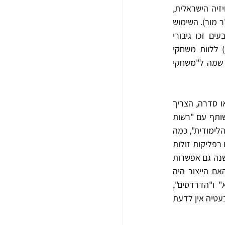
והשעשועון "פיצוחים"). אך התכניות והכוכבים שליוו את המשחקים, היו בעיקר אלו שהוקרנו בטלוויזיה הישראלית, 
ביניהם שעשועונים ("זה הסוד שלי"), סדרות וסרטי הנפשה מיובאים ("פופאי", "החוש השישי" – רוג'ר מור). השימוש 
בדמויות מוכרות ואהובות לא נחשב לחידוש בעולם משחקי הקופסה, שכן בשנות השישים והשבעים זכו גיבורי 
הספרים "חסמב"ה, "עזית הכלבה הצנחנית", "קופיקו" ו"שמונה בעקבות אחד" (הספר והסרט) ללוות משחקי 
קופסא פופולאריים, שרובם יוצרו בחברת "עמרנה" הוותיקה, שעם רכישתה בשנות השבעים שונה שמה ל"משחקי 
אך הדובדבן שבקצפת, הייתה בובת רפליקה של דמות טלוויזיונית אהובה. השימוש בדמות, סרט או סדרה, הצריך 
קבלת זיכיון ואישור שימוש למטרות שיווקיות. בשונה מהספרים והתקליטים, שרובם יצאו לאור במשותף עם "רשות 
השידור" (רשת השידור הממלכתית של מדינת ישראל שפעלה בין השנים 1936-2017) ו"הטלוויזיה הלימודית", כמה 
מן הדמויות שכיכבו בסדרות הנפשה מיובאות ובהפקות מקוריות יובאו ממפעלים בחוץ לארץ שייצרו רפליקות זולות 
או במפעלים מקומיים. לעיתים ללא תווית המציינת את שם המפעל או את לוגו החברה המקורית. ישנה גם אפשרות 
שהתווית נשרה או נקרעה במהלך השנים. עד לכתיבת שורות אלה, לא מצאתי תיעוד המעיד האם הייצור היה 
באישור בעל הזיכיון או לא. על כן, לצד רפליקות רשמיות לדמויות סדרות ההנפשה "ברבאבא" ו"הדרדסים", 
לדוגמה, ניתן היה למצוא בשוק המקומי רפליקות שונות מהמקור וללא כל תווית. זו אחת הסיבות שבעטיה אין לדעת 