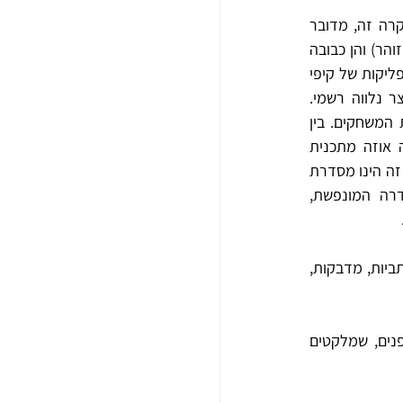
כוכבים הטלוויזיונים, המקומיים, קישקשתא וקיפי בן קיפוד הקוצניים, זכו אף הם לרפליקה. במקרה זה, מדובר 
ברפליקה לדמות תלת מימדית או תלת מימדית למחצה. קישקשתא, יוצרה הן כבובת כף יד (שושי זוהר) והן כבובה 
בעלת ראש צבר, שממנו משתלשלות שתי רגליים ארוכות (מפעל "אודין" או "אוצין"). על שלוש הרפליקות של קיפי 
בן קיפוד (אחת מהן בובת כף יד), לא מופיעה תווית ולכן, לכאורה, אין לדעת האם יוצרו כמוצר נלווה רשמי. 
הרפליקה הרביעית היא סמל משחקי "הפועל" ה-13 (1986) בהם נבחר קיפי כדמות שתלווה את המשחקים. בין 
הרפליקות הנוספות לדמויות טלוויזיה מקומיות או כאלו שיוצרו בארץ, ניתן למנות את האווזה אוזה מתכנית 
הטלוויזיה החינוכית "פרפר נחמד" (מפעל "בובדי", קיבוץ אפק). התווית המצורפת מעידה ש"מוצר זה הינו מסדרת 
הטלוויזיה 'פרפר נחמד' שהופקה ע"י הטלוויזיה החינוכית". לעומתה, הרפליקה לדמות הסדרה המונפשת, 
ומי שלא זכה לקבל את אחת הבובות האהובות "נאלץ" להסתפק בפאזלים, שטיחים, תמונות, מכתביות, מדבקות, 
במשך השנים הפכו הרפליקות ויתר המוצרים הנלווים לפרטי מארצ'נדייז מבוקשים בקרב האספנים, שמלקטים 