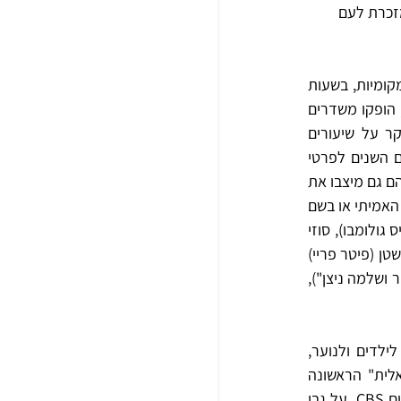
מזכרת לעם 
שנה לאחר מלחמת הבזק הוקמה "הטלוויזיה הישראלית", שלצד ההתנסות בהפקות טלוויזיוניות מקומיות, בשעות 
שידור מעטות, החלה לשדר סדרות וסרטים מיובאים, למבוגרים ולילדים. יש לציין, כי כבר ב-1966, הופקו משדרים 
בעברית, אך אלו הוקרנו במסגרת "הטלוויזיה הלימודית"  שהתבססה בשנותיה הראשונות בעיקר על שיעורים 
מצולמים לגילאי הגן ועד לבית הספר התיכון. המשדרים לוו בחוברות, ספרים וקלטות, שהפכו עם השנים לפרטי 
אספנות ולמרצ'נדייז. אמנם, מטרתם המקורית הייתה להנחיל את החומר הנלמד, אך באופן עקיף הם גם מיצבו את 
המורים והשחקנים, שהופיעו במשדרים השונים ובמוצרים הנלווים, כגיבורי ילדות ותרבות, אם בשמם האמיתי או בשם 
הדמות שגילמו. לתהילה של ממש זכו הדמויות בסדרות ללימוד אנגלית, ביניהן מיס דינג דונג (אליס גולומבו), סוזי 
סורפרייז (שרה אמן וסוזי מילר) סוקטרמן (גארי דיוויד גולדברג), שריף גודמן (ארוו קפלן), מיסטר קשטן (פיטר פריי) 
, גבי ודבי (גבי אוטרמן ורוזי ניומן) ובהמשך גם כוכבי המשדרים לגיל הרך, "רגע עם דודלי" (ציפי מור ושלמה ניצן"), 
התרחבות שידורי הטלוויזיה הישראלית, הפנייה לז'אנרים נוספים והקדשת שעת שידור מיוחדת לילדים ולנוער, 
הולידה כוכבים בשר ודם, מונפשים ופרוותיים, מקוריים ומיובאים. שירי תכנית ה"טלוויזיה הישראלית" הראשונה 
שהוקדשה לילדים, "סמי וסוסו" בשפה הערבית, זכו להיות מונצחים על אריך נגן בחברת התקליטים CBS. על גבי 