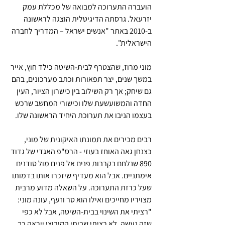
הועברה התערוכה למבואה של מכללת עמק 
יזרעאל. גרסתה הדיגיטלית הוצגה לראשונה 
ב-2010 באתר "אנשים ישראל – המדריך לחברה 
הישראלית".
מוני מרוז, שהצטרף לבית-השיטה כילד חוץ, אייר 
במשך שנים, יצר תפאורות וכתב מערכונים, בהם 
גם שיחק; אך רק השילוב בין כישרון הציור, העין 
החדה והמשועשעת שלו וכישורי המחשב שרכש 
בעצמו הניבו את תערוכת היחיד הראשונה שלו.
רבים מכירים את תמונתו האיקונית של מוני, 
כצנחן גאה האוחז בעוזי - הרס"פ האגדי של גדוד 
890 שנלחם בקרבות פנים אל פנים מול סודנים 
אימתניים. אבל הוא מעדיף שיזכרו אותו בדמותו 
שעל כרזת התערוכה. על השאלה מדוע מרבית 
מצויריו מחייכים ואילו הוא סר וזעף, עונה מוני: 
"רציתי את השינוי בבית-השיטה, אבל לא כפי 
שזה נעשה. לא רציתי שביתי הקיבוצי ייראה כך 