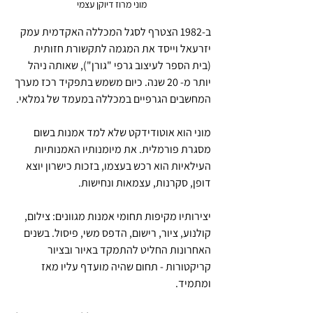
מוני מרוז דיוקן עצמי
ב-1982 הצטרף לסגל המכללה האקדמית עמק 
יזרעאל וייסד את המגמה לתקשורת חזותית 
(בית הספר לעיצוב גרפי "גורן"), שאותה ניהל 
יותר מ- 20 שנה. כיום משמש בתפקיד רכז מערך 
המחשבים הגרפיים במכללה במעמד של גמלאי. 
מוני הוא אוטודידקט שלא למד אמנות בשום 
מסגרת פורמלית. את מיומנותיו האמנותיות 
העילאיות הוא רכש בעצמו, בזכות כישרון יוצא 
דופן, סקרנות, עצמאות ונחישות.
יצירותיו מקיפות תחומי אמנות מגוונים: צילום, 
קולנוע, ציור, רישום, הדפס משי, פיסול. בשנים 
האחרונות החליט להתמקד באיור ובציור 
קריקטורות - תחום שהיה מועדף עליו מאז 
ומתמיד.