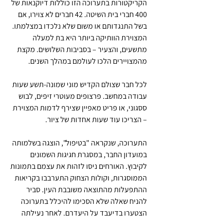
הקריקטורות בתערוכה הזו כוללות דיוקנאות של 
400 חברי בית השיטה. 42 חברים לא צוירו, אם 
בשל התנגדותם או משום שלא נלכדו במצלמתו. 
המצוירת הוותיקה ביותר היא בת למעלה 
מתשעים, והצעיר – בסביבות השלושים. מקצת 
מהמצויירים הלכו לעולמם במהלך השנים.
לכל חבר שצולם הקדיש מוני שמונה-תשע שעות 
עבודה במחשב. פרצופים מעוטרי זיפים, לבוש 
ססגוני, או פריט מאפיין שצירף לדמות המצוירת 
– הצריכו עוד שעות אחדות של ציור.
התערוכה, שנקראה "בטיפול", הוצגה בשלמותה 
במועדון החבר, במסגרת חגיגות השמונים 
לקיבוץ. האורחים ניסו לזהות את עצמם בתמונות 
הממוסגרות, וקולות הצחוק התערבבו בקריאות 
ההתפעלות מהתוצאה משובבת העין. סביר 
להניח שאלה שלא הסכימו להיכלל בתערוכה 
הצטערו בדיעבד על היעדרם. לאחר נעילתה 