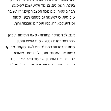
בשנתו השמונים. בניגוד אליי, ישנם לא-מעט 
חברים שמחייכים נוכח המצב הקיים." זו תשובה 
טיפוסית, כי למעשה גם כשהוא רציני, קשוח 
ומודאג לכאורה, פניו אומרים שובבות ורוך.
אגב, לבד מהקריקטורות - שאת הראשונות בהן 
כבר צייר בשנת 2002 – מוני הוציא עיתון 
מחתרתי שבועי בשם "קיבוץ לשום מקום", שביקר 
קשות את הממסד ואת הליך השינוי שהוצע 
לחברים. את העיתון הצבעוני חילק לארבעים 
חברים – עובדי חוץ ואנטי-ממסדיים. לאחר 42 
גיליונות תש כוחו, והוא נאלץ להשלים עם 
המציאות שנכפתה עליו.
בראיון על התערוכה הזו אמר מוני: "תפסתי 
אותם במרכול, סמוך לתאי הדואר, אבל היו 
‘נמלטים כרוניים’ שהצלחתי לצלם רק בהלוויות 
– לשם מגיעים כולם. לא הייתי מעז לבוא ולצלם 