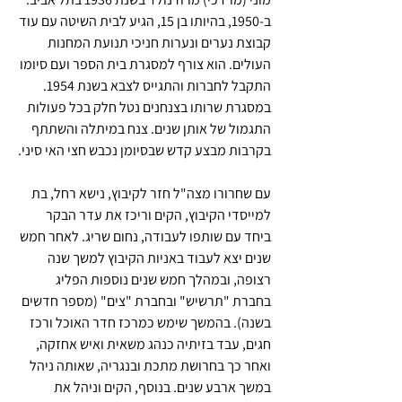
ב-1950, בהיותו בן 15, הגיע לבית השיטה עם עוד 
קבוצת נערים ונערות חניכי תנועת המחנות 
העולים. הוא צורף למסגרת בית הספר ועם סיומו 
התקבל לחברות והתגייס לצבא בשנת 1954. 
במסגרת שרותו בצנחנים נטל חלק בכל פעולות 
התגמול של אותן שנים. צנח במיתלה והשתתף 
בקרבות מבצע קדש שבסיומן נכבש חצי האי סיני.
עם שחרורו מצה"ל חזר לקיבוץ, נישא רחל, בת 
למייסדי הקיבוץ, הקים וריכז את עדר הבקר 
ביחד עם שותפו לעבודה, נחום שריג. לאחר חמש 
שנים יצא לעבוד באניות הקיבוץ למשך שנה 
רצופה, ובמהלך חמש שנים נוספות הפליג 
בחברת "תרשיש" ובחברת "צים" (מספר חדשים 
בשנה). בהמשך שימש כמרכז חדר האוכל ורכז 
חגים, עבד בזיתיה כנהג משאית ואיש אחזקה, 
ואחר כך בחרושת מתכת ובנגריה, שאותה ניהל 
במשך ארבע שנים. בנוסף, הקים וניהל את 