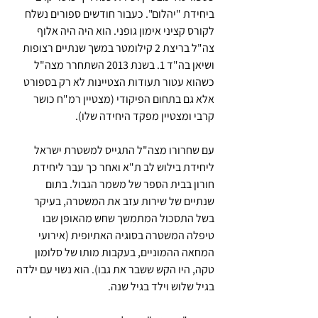
ביחידת "יהלום". כעבור חודשים ספורים נשלח 
לקורס קציני אימון גופני. הוא היה היה אלוף 
צה"ל בריצת 2 קילומטר במשך שנתיים רצופות 
ושיאן בה"ד 1. בשנת 2013 השתחרר מצה"ל 
כשהוא עטור תעודות הצטיינות לא רק בספורט 
אלא גם בתחום הפיקודי (מצטיין רמ"ח כושר 
קרבי ומצטיין מפקד היחידה שלו).
עם שחרורו מצה"ל התגייס למשטרת ישראל 
ליחידת בילוש לב ת"א ואחר כך עבר ליחידת 
חורון בבית הספר של משמר הגבול. בתום 
שנתיים של שירות עזב את המשטרה, בעיקר 
בשל התסכול המתמשך שחש מהאופן שבו 
טיפלה המשטרה בסוגיה האתיופית (אירועי 
המחאה ההמוניים, בעקבות מותו של סלומון 
טקה, היו הקש ששבר את גבו). הוא נשוי עם ילדה 
בגיל שלוש וילד בגיל שנה.