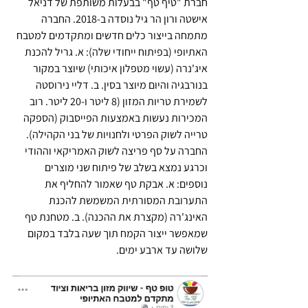
חברת "טיף טף" בבעלות משותפת של דניאל 
אישטה ורון הר גיל נוסדה ב-2018. החברה 
מתמחה בייצור כלים חדשים ומתקדמים למטבח 
האתיופי (בפיתוח ייחודי שלה): א. גריל להכנת 
איג'נרה (עשוי מטפלון איכותי) שיוצר במקור 
בנורבגיה והיום מיוצר בסין. ב. דליי נירוסטה 
לשמירת טריות המזון (8 ליטר ו-20 ליטר. רוב 
המכירות נעשות באמצעות הפייסבוק (הספקה 
טרייה לשוק הפרטי ולחנויות של בני הקהילה). 
החברה על סף פריצה לשוק האמריקאי וההודי 
וכרגע נמצא בשלב של פיתוח שני מוצרים 
נוספים: א. אבקת טף שאמור להחליף את 
התערובת המסורתית המשמשת להכנת 
האינג'רה (מקצרת את ההכנה). ב. מטחנת טף 
שמאפשר ייצור הקמח תוך שעה בלבד במקום 
שלושה עד ארבע ימים.