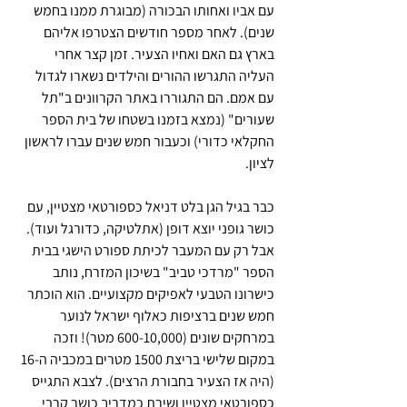
עם אביו ואחותו הבכורה (מבוגרת ממנו בחמש 
שנים). לאחר מספר חודשים הצטרפו אליהם 
בארץ גם האם ואחיו הצעיר. זמן קצר אחרי 
העליה התגרשו ההורים והילדים נשארו לגדול 
עם אמם. הם התגוררו באתר הקרוונים ב"תל 
שעורים" (נמצא בזמנו בשטחו של בית הספר 
החקלאי כדורי) וכעבור חמש שנים עברו לראשון 
לציון.
כבר בגיל הגן בלט דניאל כספורטאי מצטיין, עם 
כושר גופני יוצא דופן (אתלטיקה, כדורגל ועוד). 
אבל רק עם המעבר לכיתת ספורט הישגי בבית 
הספר "מרדכי טביב" בשיכון המזרח, נותב 
כישרונו הטבעי לאפיקים מקצועיים. הוא הוכתר 
חמש שנים ברציפות כאלוף ישראל לנוער 
במרחקים שונים (600-10,000 מטר)! וזכה 
במקום שלישי בריצת 1500 מטרים במכביה ה-16 
(היה אז הצעיר בחבורת הרצים). לצבא התגייס 
כספורטאי מצטיין ושירת כמדריך כושר קרבי 