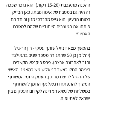
ההכנה מתעכבת (15-20 דקות). הוא נזכר שככה 
זה היה גם במטבח של אימו וסבתו. כאן הבזיק 
במוחו הרעיון: הוא גייס מהנדסי מזון וביחד הם 
פיתחו את המוצרים הייחודיים שלהם למטבח 
האתיופי.
בהמשך מצא דניאל שותף עסקי - רון הר-גיל 
(יהלומן בן 50 שהתגורר מספר שנים בתאילנד 
וחזר לאחרונה ארצה). פרט פיקנטי: הקשרים 
ביניהם החלו כאשר דניאל שימש כמאמנו האישי 
של הר-גיל לריצת מרתון. העסק היזמי המשותף 
המשיך להתפתח ודניאל אף הוזמן להשתתף 
במשלחת של נשיא המדינה לקידום העסקים בין 
ישראל לאתיופיה.
הערה: טף הוא הדגן הקטן בעולם. מקורו 
באפריקה ואזור גידולו העיקרי הוא באתיופיה. 
הוא הוכרז כמזון על ומכיל את כל שמונה 