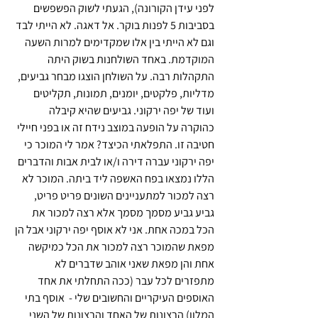
לפני עידן הקורונה), הגעתי לשוק הפשפשים 
בסביבות 5 לפנות בוקר. אל דאגה. לא הייתי לבד 
וגם לא הייתי בין אלו שמקדימים למרות השעה 
המוקדמת. באחד השולחנות בשוק היתה 
התקהלות רבה. על השולחן הוצגו מבחר גביעים, 
מדליות, פלקטים, יומנים, תמונות, תקליטים 
ועוד של יפה ירקוני. גביעים שהיא קיבלה 
כהוקרה על הופעה במוצב נידח זה או בפני חיילי 
חטיבה זו. התפלאתי הכיצד? אמר לי המוכר כי 
יפה ירקוני עברה דירה ו/או לבית אבות והדברים 
הללו נמצאו בפח האשפה ליד ביתה. המוכר לא 
רצה למכור למתעניינים השונים פריט פריט, 
גביע גביע מסמך מסמך אלא רצה למכור את 
הכל במכה אחת. אני לא אוסף יפה ירקוני אבל הן 
מפאת שהמוכר רצה למכור את הכל כמיקשה 
אחת והן מפאת שאני אוהב שדברים לא 
מתפזרים לכל עבר (ככה התחלתי את אחד 
האוספים העיקריים והחשובים שלי -  אוסף בתי 
המלון) הרצונות של האחד והרצונות של השני 