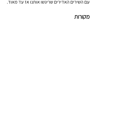
עם השירים האדירים שריגשו אותנו אז עד מאוד. 
מקורות
יפה ירקוני, ערך 
בויקיפדיה
יפה ירקוני, 
בספריה הלאומית
חיים שכאלה עם יפה ירקוני. 
יוטיוב
אבי קורן. 1.1.2017. 
יפה כלבנה: חמש שנים 
למותה של הזמרת יפה ירקוני
, מעריב.
ספרים תצלומים ומפות
החי והצומח
ספורט
רפואה
תעשייה מקצועות
אמנות פנאי ובידור
ומלאכות
בטחון