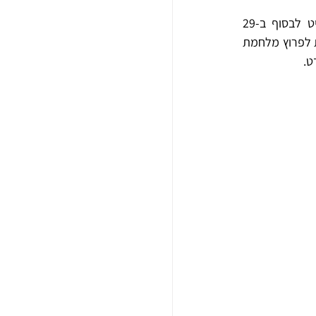
כתוצאה מהתערערות השלטון, העלו הבריטים את שאלת המשך המנדט בפני האו"ם, שהחליט לבסוף ב-29 
בנובמבר 1947 על חלוקת ארץ-ישראל לשתי מדינות – מדינה יהודית ומדינה ערבית. היה זה האות לפרוץ מלחמת 