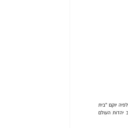
בנובמבר 1917, מספר שבועות לפני שכבשו את הארץ פרסמו הבריטים את  "הצהרת בלפור" שלפיה יוקם "בית 
לאומי לעם היהודי בארץ-ישראל". למרות ניסוחה המעורפל, נטעה ההצהרה תקוות רבות בקרב יהדות העולם 