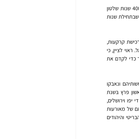
כיבוש הארץ על-ידי הבריטים בשלהי מלחמת העולם הראשונה (1918-1917),  הביא לסיומן של 400 שנות שלטון 
עות'מאני שהפך מושחת ונחשל והתנגד לפעילות הציונית בארץ. הבריטים כוננו בארץ שלטון צבאי שבתחילת שנות 
תקופת המנדט מאופיינת בהתפתחות רבה של הארץ והיישוב היהודי בכל תחומי החיים. העליה, רכישת קרקעות, 
בניית יישובים, התעוררות תרבותית והקמת כוח המגן, היוו את היסודות להקמתה של מדינת ישראל. ראוי לציין, כי 
המאמצים הבריטיים לפיתוח הארץ לא נעשו מתוך רצון לסייע להקמת הבית הלאומי, אלא בעיקר כדי לקדם את 
הערבים שחששו מפני ניסיונות השתלטות יהודית על הארץ, ראו ב"הצהרת בלפור" אישוש לחששותיהם ונאבקו 
לביטולה. מאבקם נשא אופי אלים שהתבטא במאורעות כנגד היישוב היהודי. גל המאורעות הראשון פרץ בשנת 
1920, ובמהלכו תקפו הערבים את יהודי ירושלים והגליל. במאורעות 1921 תקפו הערבים את יהודי יפו וירושלים, 
ויישובים בדרום השרון ובשפלה. בתרפ"ט (1929) הותקפו יישובים ושכונות יהודיות בכל הארץ. שיאם של מאורעות 
אלה היה הטבח ביהודי חברון וצפת. בשנים 1939-1936 פרץ "המרד הערבי" שכוון נגד השלטון הבריטי והיהודים 