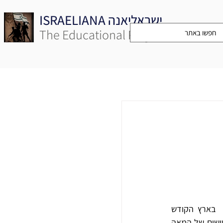
ISRAELIANA ישראליאנה
The Educational Project
בשלהי תקופת השלטון העות'מאני בארץ ישראל, ביקשו מעצמות אירופה להעמיק את אחיזתן  בארץ הקודש 
באמצעים שונים ובהם עידוד ביקורי צליינים נוצריים. במסגרת זו בנו הרוסים בירושלים, בשנות השישים של המאה 