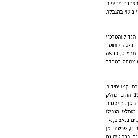
הבריטים מינו ועדות חקירה לבדיקת המאורעות, ואת מסקנותיהן פרסמו  ב"ספרים לבנים"  שהיוו הצהרת מדיניות 
של ממשלת בריטניה. כל "ספר לבן" ביטא כניעה בריטית הולכת וגוברת ללחץ הערבי שבאה לידי ביטוי בהגבלת  
התנגדותם האלימה של הערבים למפעל הציוני  הביאה בשנת 1920 להקמת ארגון ה"הגנה" - הגוף הגדול והמרכזי 
בכוח המגן העברי בתקופת טרום המדינה. ההקפדה על התגוננות בלבד כנגד הערבים ("מדיניות ההבלגה") וחוסר 
הרצון לפגוע בבריטים, בין היתר בשל הסיוע שקיבלו מהם מדי פעם, הביאו לכך שלאחר מאורעות תרפ"ט, פרשה 
קבוצה מבין חברי ה"הגנה" שדרשה תגובה תקיפה יותר כנגד הערבים והבריטים. מתוך קבוצה זו צמחה במהלך 
בתקופת "המרד הערבי" נוצר שיתוף פעולה בין הנהגת היישוב ושלטונות המנדט הבריטים ובמסגרתו קמו יחידות 
ובהן הנוטרים, משטרת היישובים העבריים, ופלוגות הלילה המיוחדות S.N.S. ב-1941 הוקם כחלק 
נוסף
. 
במסגרת 
נעלו הבריטים את שערי הארץ בפני יהודים, ובהם פליטי השואה, באופן כמעט מוחלט והגבילו 
מכירת קרקעות ליהודים. ארגון ה"הגנה", אליו הצטרף גם האצ"ל, סבר, כי יש לסייע לבריטים הנלחמים בנאצים, אך 
בו זמנית להמשיך בפעולת העלייה וההתיישבות. קבוצת מיעוט מחברי האצ"ל, לא קיבלה תפיסה זו, פרשה  מן 