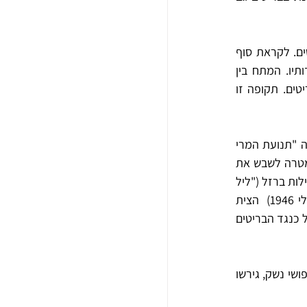
מלחמת העולם השנייה החריפה את המתח וחילוקי הדעות שבין המחתרות, ביחס לפגיעה בבריטים. לקראת סוף 
המלחמה הצטרף האצ"ל ללח"י והחל לפגוע בבריטים וזאת בניגוד להחלטות רוב הישוב ומוסדותיו. המתח בין 
גבר והגיע אף עד רדיפה והסגרת חברי מחתרות האצ"ל ולח"י על-ידי ה"הגנה" לבריטים. תקופה זו 
עם תום מלחמת העולם השנייה כשהיה ברור, כי פני הבריטים אינם להקמת מדינה עברית, הוקמה "תנועת המרי 
העברי" שהיוותה מסגרת גג  לשלוש המחתרות. היא פעלה בתיאום במשך כשנה (1946-1945), במטרה לשבש את 
סדרי הממשל ולקצר את המשך השלטון. לשם כך נעשו פעולות חבלה בנקודות אסטרטגיות כגון מסילות ברזל ("ליל 
הרכבות", נובמבר 1945) וגשרים ("ליל הגשרים" יוני 1946). פיצוץ מלון "המלך דוד" בירושלים (יולי 1946)  הצית 
שוב את חילוקי הדעות בין המחתרות והביא לפירוק שיתוף הפעולה. שלוש המחתרות המשיכו לפעול כנגד הבריטים 
הבריטים נקטו ביד קשה בתגובה לפעולות נגדם. הם הטילו עוצר, ביצעו מעצרים ומאסרים, ערכו חיפושי נשק, גירשו 