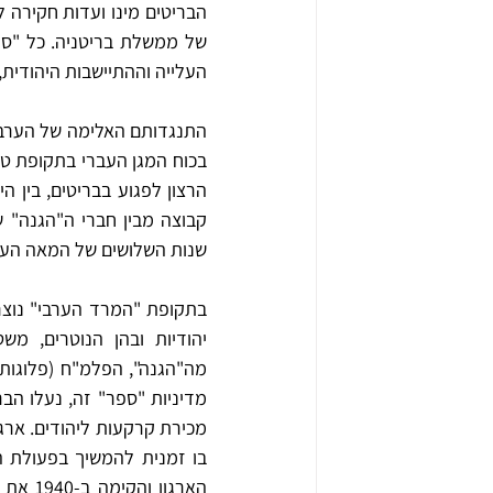
העלייה וההתיישבות היהודית
שנות השלושים של המאה העש
יהודיות
מה"הגנה", הפלמ"ח (פלוגות 
מדיניות "ספר" זה,
הארגון והקימה ב-1940 את מחתרת לח"י - לוחמי חירות ישראל, שחרטה על דגלה פגיעה מכוונת בבריטים גם