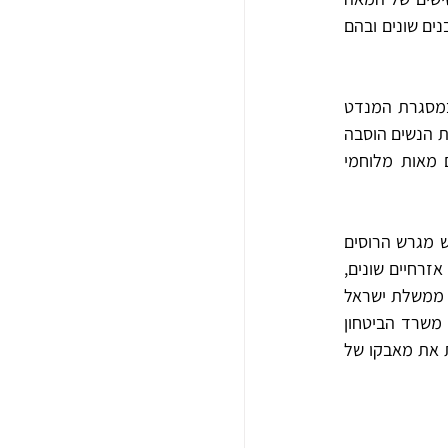
ה-19, את מתחם "מגרש הרוסים" בסמוך לעיר העתיקה. במרכז המתחם הוצבה כנסייה ולצידה מבנים שונים ובהם 
בשלהי מלחמת העולם הראשונה (1917) כבשו הבריטים את הארץ מידי העות'מאנים ושלטו בה במסגרת המנדט 
ועד 1948. בתקופה זו הפך המתחם למרכז שלטוני-ביטחוני בריטי שנודע בכינויו "בווינגרד". אכסניית הנשים הוסבה 
לבית הסוהר המרכזי הבריטי, בו נכלאו לאורך השנים לצד אסירים פליליים ערביים ויהודים גם מאות מלוחמי 
לקראת תום המנדט פונה בית הסוהר מיושביו. במהלך מלחמת העצמאות, ב-14 במאי 1948 נכבש מגרש הרוסים 
על ידי ה"הגנה" בסיוע האצ"ל ולח"י במבצע "קלשון". לאחר הקמת המדינה שימש הבניין לצרכים אזרחיים שונים, 
ובהם מחסנים של הסוכנות היהודית. בשנות השישים של המאה העשרים, נרכש רוב המתחם על ידי ממשלת ישראל 
מידי ממשלת ברית המועצות בעסקה שכונתה "עסקת התפוזים". בשנת 1991 עבר המבנה לידי משרד הביטחון 
ששחזר את בית הכלא והפך אותו למוזיאון המתאר באמצעות סיפורם הייחודי של אסירי המחתרות את מאבקו של 