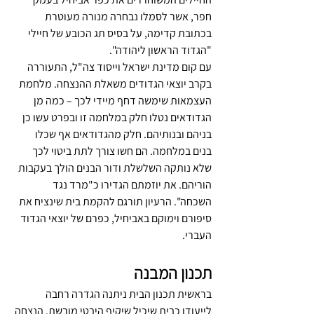
חפר, אשר לסמלו נבחרה מנורה מעוטרת 
בכתובת קדימה, על בסיס תג הכובע של חיילי 
"הגדוד הראשון ליהודה". 
עם קום מדינת ישראל וייסוד צה"ל, התעוררה 
בקרב יוצאי הגדודים משאלת ההנצחה. מלחמת 
העצמאות שימשה דחף מיידי לכך – כמה מן 
הגדודאים נטלו חלק במלחמה זו ובפרט עשו כן 
בניהם ובנותיהם. חלק מהגדודאים אף שכלו 
בנים במלחמה. הם חשו צורך לתת ביטוי לכך 
שלא נותקה השלשלת ודור הבנים הולך בעקבות 
הוריהם. את יוזמתם הגדירו כ"מרד נגד 
השכחה". הרעיון תורגם להקמת בית שינציח את 
סיפורם וימוקם באביחיל, כפרם של יוצאי הגדוד 
העברי. 
תכנון המבנה
בראשית תכנון הבית ניתנה הגדרה רחבה 
לייעודו כבית שיכיל שיקיף היבטי מורשת, הנצחה 