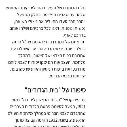
גולת הכותרת של פעילות החיילים היתה המפגש 
שלהם עם שארית הפליטה. כחלק ממפעל 
"הבריחה" סעדו החיילים את ניצולי השואה, 
נפשית וגופנית, דאגו לכל צרכיהם ושלחו אותם 
בדרכם לארץ.
תרומתם של המתנדבים להקמת צה"ל היתה 
גדולה ביותר. יוצאי הצבא הבריטי השתלבו עם 
שחרורם בכוח הצבאי של היישוב, ובמהלך 
מלחמת  העצמאות הם יצקו יסודות לצבא לוחם 
מודרני, זאת בזכות הניסיון והידע שרכשו בעת 
שירותם בצבא הבריטי.
סיפורו של "בית הגדודים" 
עם פירוקו של "הגדוד הראשון ליהודה" במאי 
1921, הגיעה לסיומה פרשת הגדודים העבריים 
שהתנדבו לצבא הבריטי במהלך מלחמת העולם 
הראשונה. בשנת 1932 הקימה קבוצה מתוך 
החיילים המשוחררים את כפר אביחיל בעמק 