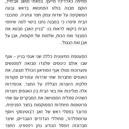
מחיפה כאדריכל מייעץ. בפאתי מושב אביחיל, 
הוקם מבנה בולט המתנשא בראש גבעה 
המשקיפה על שדות עמק חפר ונתניה. מתכנני 
הבית סיפרו כי במבנה נתנו ביטוי למה שיוזמי 
הבית ביקשו לראות בו: "בניין האבן מבטא את 
המבצר ואת הכוח, שלמות של תקופות, אבן על 
אבן ואת הנצח".
המעטפת החיצונית כללה שני אגפי בניין – אגף 
שבו אולם כינוסים שלצדו מבואה למפגשים 
ותערוכות ומולו אגף המוזיאון הכולל תצוגה. את 
האגפים מחברות שתי שדרות עמודים מקורות 
חלקית היוצרות הצללה על החצר. אכסדרות 
אלה מוליכות את באי הבית בין האגפים ויוצרות 
השהיה סמלית המפגישה את המבקרים עם שתי 
פרוטומות מיוחדות הממוקמות בחצר הפנימית. 
מדובר בפסלי ראש של זאב ז'בוטינסקי ויוסף 
טרומפלדור, מחוללי הגדודים העבריים, שיצר 
מברונזה הפסל הנודע נתן רפפורט. החצר 