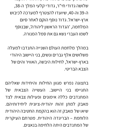
שלושה גדודי חי"ר, גדודי קלעי המלך ה-38, 
ה-39 וה-40, שיועדו להצטרף למערכה לכיבוש 
ארץ-ישראל. גדוד נוסף הוקם לאחר סיום 
המלחמה, 'הגדוד הראשון ליהודה', שבנוסף 
לשמו העברי נשא גם את סמל המנורה. 
במהלך מלחמת העולם השנייה התנדבו למעלה 
משלושים אלף גברים ונשים, בני היישוב היהודי 
בארץ-ישראל, לחילות היבשה, האוויר והים של 
הצבא הבריטי.
בתצוגה נפרש מגוון החילות והיחידות שאליהם 
התגייסו בני היישוב. העשייה הצבאית של 
המתנדבים כללה אימונים ופעילות צבאית לצד 
מאבק למתן זהות יהודית-ציונית ליחידותיהם. 
שיאו של מאבק זה הוא בהקמת החטיבה היהודית 
הלוחמת – הבריגדה היהודית. מטרתם העיקרית 
של המתנדבים היתה הלחימה בנאצים.