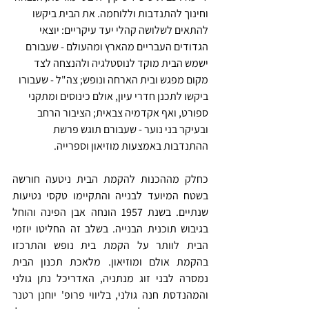
וחינוך להתנדבות וללוחמה. את הבית ביקשו 
להתאים לשלושה קהלי יעד עיקריים: יוצאי 
הגדודים העבריים מהארץ ומהעולם - שעבורם 
ישמש הבית מוקד לנוסטלגיה ולהנצחה לצד 
מקום מפגש ובית הארחה ונופש; צה"ל - שעבורו 
ביקשו לתכנן חדרי עיון, אולם כינוסים ומתקני 
ספורט, ואף אקדמיה צבאית; הציבור הרחב 
ובעיקר בני נוער - שעבורם תוגש פרשת 
ההתנדבות באמצעות מוזיאון וספרייה.
כחלק מההכנות להקמת הבית ניטעה חורשה 
בשטח המיועד לבנייה והתקיימו טקסי נטיעות 
שנתיים. בשנת 1957 הונחה אבן הפינה והוחל 
בגיבוש תוכנית הבנייה. בשלב זה החליטו יוזמי 
הבית לוותר על הקמת בית נופש והתרכזו 
בהקמת אולם ומוזיאון. מלאכת תכנון הבית 
נמסרה לבני זוג מנתניה, האדריכל נתן גולני 
והמהנדסת חנה גולני, בליווי פרופ' יוחנן רטנר 