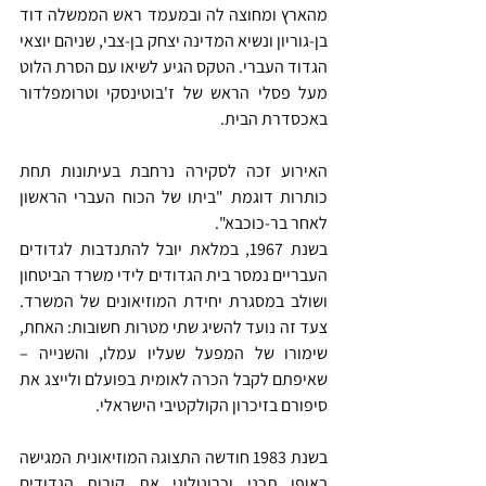
מהארץ ומחוצה לה ובמעמד ראש הממשלה דוד 
בן-גוריון ונשיא המדינה יצחק בן-צבי, שניהם יוצאי 
הגדוד העברי. הטקס הגיע לשיאו עם הסרת הלוט 
מעל פסלי הראש של ז'בוטינסקי וטרומפלדור 
באכסדרת הבית. 
האירוע זכה לסקירה נרחבת בעיתונות תחת 
כותרות דוגמת "ביתו של הכוח העברי הראשון 
לאחר בר-כוכבא". 
בשנת 1967, במלאת יובל להתנדבות לגדודים 
העבריים נמסר בית הגדודים לידי משרד הביטחון 
ושולב במסגרת יחידת המוזיאונים של המשרד.
צעד זה נועד להשיג שתי מטרות חשובות: האחת, 
שימורו של המפעל שעליו עמלו, והשנייה – 
שאיפתם לקבל הכרה לאומית בפועלם ולייצג את 
סיפורם בזיכרון הקולקטיבי
הישראלי.
בשנת 1983 חודשה התצוגה המוזיאונית המגישה 
באופן תכני וכרונולוגי את קורות הגדודים 