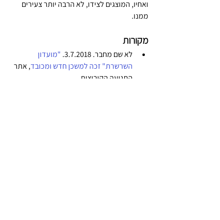
ואחיו, המוצגים לצידו, לא הרבה יותר צעירים 
ממנו.
מקורות
לא שם מחבר. 3.7.2018. 
"מועדון 
השרשרת" זכה למשכן חדש ומכובד
, אתר 
התנועה הקיבוצית.
גבעת ברנר
, ערך בויקיפדיה.
ספרים תצלומים ומפות
החי והצומח
ספורט
רפואה
תעשייה מקצועות
אמנות פנאי ובידור
ומלאכות
בטחון
תיירות
דת עדה ולאום