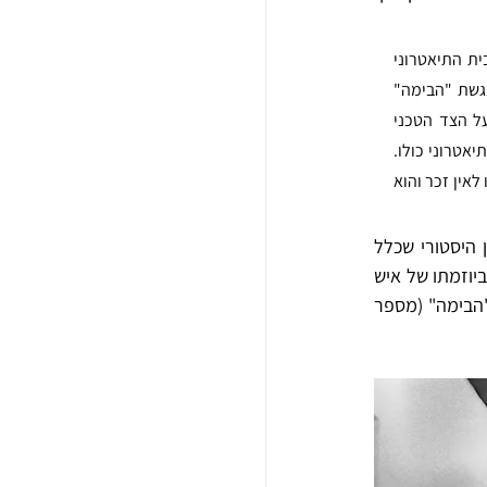
"האומנות התיאטרונית שלנו בארץ ישראל צריכה למצוא את בית דירתה הקבוע ואת מקום עבודתה. הבית התיאטרוני 
נחוץ גם לאומנים וגם לקהל הרחב, המוצא עניין בענף חשוב זה. כדי ליצור אווירה תיאטרונית שכזאת, נגשת "הבימה" 
לגישום הרעיון של ספריית תיאטרון. הספרייה תכנס את כל מה שנכתב בתולדות התיאטרון והדרמה על הצד הטכני 
שבאומנות התיאטרונית, על הרג'יסורה (בימוי), תפאורה, פרטיטורות מוזיקליות ושאר ענפיו של המבנה התיאטרוני כולו. 
ליד הספרייה מתוכנן גם מוזיאון כי הוא הדרך האחת לשחקנים לביטוח יגיעם ויצירתם בתיאטרון שלא יאבדו לאין זכר והוא 
חלום הספרייה אומנם לא יצא לפועל, אך בראשית שנות השלושים הוקם במבנה התיאטרון ארכיון היסטורי שכלל 
ספרי תיאטרון, טקסטים, כרזות ותמונות מתוך ההצגות שהוצגו עד אז בתיאטרון. בשנות השלושים, ביוזמתו של איש 
, שנטל על עצמו את ניהול הארכיון, החל רישום מסודר של כלל הצגות "הבימה" (מספר 