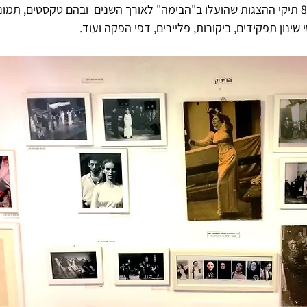
בארכיון אגורים למעלה מ-800 תיקי ההצגות שהועלו ב"הבימה" לאורך השנים  ובהם טקסטים, תמ
שינון תפקידים, ביקורות, פליירים, דפי הפקה ועוד.