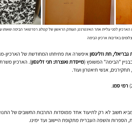
הארכיון לפני עליית אתר האינטרנט; העותק הראשון של קטלוג רפרטואר הבימה שאותו ער
צלומים באדיבות ארכיון הבימה
גבריאלי, חת וזליגסון
 איפשרה את פתיחתו המחודשת של הארכיון-מוזי
מייסדת ואוצרת: חני זליגסון
). הארכיון משרת
תחקירנים, אנשי תיאטרון ועוד.
רמי סמו
.
 הספרות והשפה העברית מתקופת היישוב ועד ימינו.