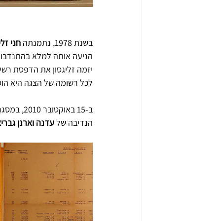
  מקט תפאורת ההצג
בשנת 1978, נתמנתה 
חני זלי
הניעה אותה למלא בהתנדבות 
יזמה זליגסון את הדפסת רשימו
לכל רשומה של הצגה היא הוס
ב-15 באוקטובר 2010, במסגרת טקס פרסי "הבימה", הושק 
הנדיבה של 
עדנה וארנן גבריא