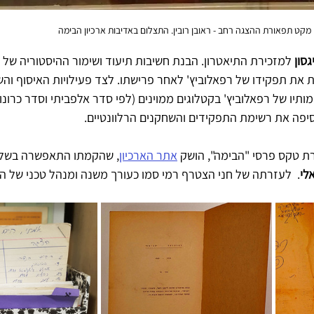
ה רחב - ראובן רובין. התצלום באדיבות ארכיון הבימה
גסון
 למזכירת התיאטרון. הבנת חשיבות תיעוד ושימור ההיסטוריה של ה
את תפקידו של רפאלוביץ' לאחר פרישתו. לצד פעילויות האיסוף והש
תיו של רפאלוביץ' בקטלוגים ממוינים (לפי סדר אלפביתי וסדר כרונולו
יפה את רשימת התפקידים והשחקנים הרלוונטיים. 
אתר הארכיון
, שהקמתו התאפשרה בשל 
לי
.  לעזרתה של חני הצטרף רמי סמו כעורך משנה ומנהל טכני של ה