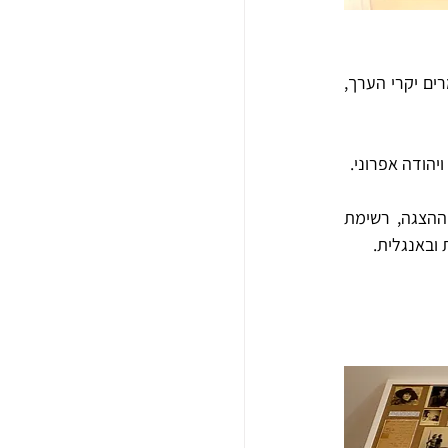
עד כה נסרקו למעלה מ- 450 תיקים על תכולותיהם (מתוך 780 תיקי  ההצגות). כך נשמרים החומרים יקרי הערך, 
ויהודה אפרוני.
כל הצגה היורדת מהבמה, מעודכנת באתר הארכיון (שם ההצגה, תאריך בכורה, תמונות מתוך ההצגה, רשימת 
 ובאנגלית.