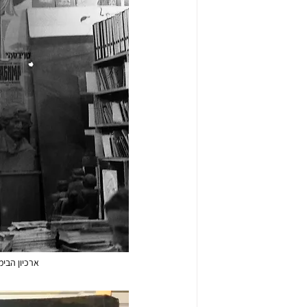
ארכיון הבימה, 1974 . במרכז יעקב רפאלוביץ'. צילום יעקב אגור. התצלום ב