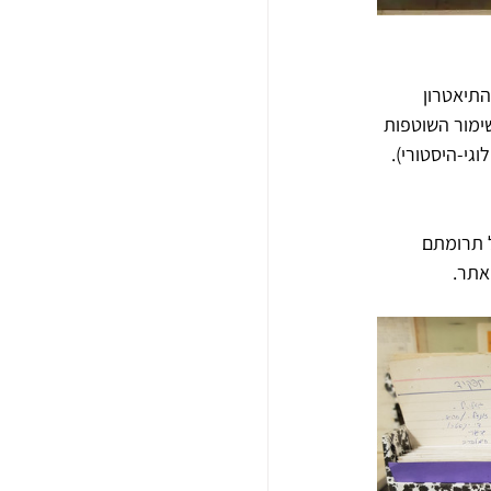
תיאטרון 
ימור השוטפות 
גי-היסטורי). 
תרומתם 
אתר.