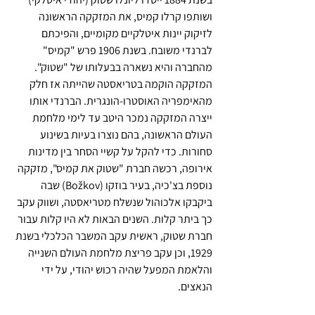
ושותפו קרלו קמיס, את המזקקה הראשונה 
לזיקוק יינות איטלקיים מקומיים, והפיכתם 
לברנדי משובח. בשנת 1906 פרש "קמיס" 
מהחברה והיא נשארה בבעלותו של "שטוק". 
המזקקה הוקמה בטריאסטה שהייתה אז חלק 
מהאימפריה האוסטרו-הונגרית. הברנדי אותו 
ייצרה המזקקה נמכר היטב עד לימי מלחמת 
העולם הראשונה, בהם נוצרו בעיות בשינוע 
סחורות. כדי להקל על קשיי הסחר בין מדינות 
אירופה, רכשה חברת "שטוק את קמיס", מזקקה 
נוספת בצ'כיה, בעיר בוזקו (Božkov) שבה 
ביקבקו אלכוהול שנשלח מטריאסטה, ושווק עקב 
כך ביתר קלות. השנים הבאות לא היו קלות עבור 
חברת שטוק, ראשית עקב המשבר הכלכלי בשנת 
1929, וכן עקב פריצת מלחמת העולם השנייה 
והלאמת המפעל שהיה רכוש יהודי, על ידי 
הנאצים.