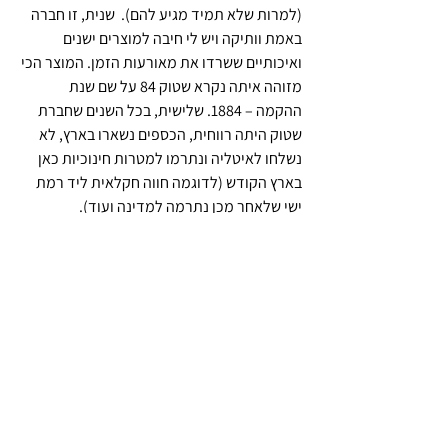
(למרות שלא תמיד מגיע להם).  שנית, זו חברה 
באמת וותיקה ויש לי חיבה למוצרים ישנים 
ואיכותיים ששרדו את מאורעות הזמן. המוצר הכי 
מזוהה איתה נקרא שטוק 84 על שם שנת 
ההקמה – 1884. שלישית, בכל השנים שחברת 
שטוק היתה רווחית, הכספים נשארו בארץ, לא 
נשלחו לאיטליה ונתרמו למטרות חינוכיות כאן 
בארץ הקודש (לדוגמה חווה חקלאית ליד רמת 
ישי שלאחר מכן נתרמה למדינה ועוד).
עם כל הצניעות, אני חושב שאני האספן שיש לו 
את כמות הבקבוקים הגדולה ביותר מתוצרת 
שטוק שיוצרו בפלשתינה, כלומר משנת 1938, 
השנה שבה הוקם הסניף הישראלי, ועד 1948, 
השנה שבה הוקמה מדינת ישראל.
לאחרונה (שלהי 2021) הצלחתי להשיג, בשתי 
קניות שונות, מאנשים שונים וממקומות שונים, 
שתי מציאות אספניות ראויות: א. בקבוק 
מיניאטורי מימי פלשתינה, שמחקה בקבוק גדול 