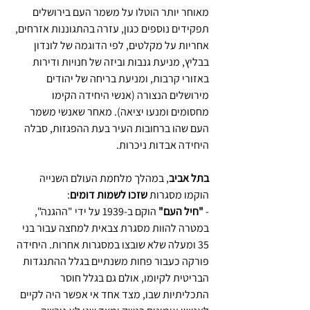
מאוחר יותר הוטלו על משמר העם בירושלים 
תפקידים נוספים כגון, עזרה בהתגוננות אזרחים, 
אחריות על מקלטים, לפי הדוגמה של לונדון 
בבליץ, מניעת גנבות וביזה של חנויות ודירות 
באזורי קרבות, ומניעת בריחה של יהודים 
מירושלים הנצורה (אנשי היחידה הקימו 
מחסומים ומנעו יציאה). מאחר שאנשי משמר 
העם שהו ברחובות העיר בעת ההפגזות, סבלה 
היחידה אבדות ניכרות.
בתל אביב
, במהלך מלחמת העולם השנייה 
הוקמו מסגרות 
שזכו לשמות דומים
: 
- 
"חיל העם" 
הוקם ב-1939 על ידי "ההגנה", 
במטרה להוות מסגרת צבאית למחצה עבור בני 
35 ומעלה שלא שובצו במסגרות אחרות. היחידה 
פורקה כעבור פחות משנתיים בגלל ההתנגדות 
הבריטית לקיומו, אולם גם בגלל חוסר 
התכליתיות שבו, מצד אחד אי אפשר היה לקיים 