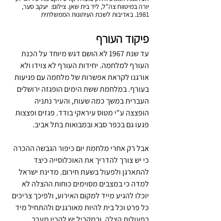
יורה במיטווח צה"ל, ליד בית שאן. צילום:  יעקב סער, 
1981. באדיבות לשכת העיתונות הממשלתית
פיקוד העורף
עד שנת 1967 לא הושם דגש מיוחד על הכנת 
העורף למלחמה. יחידות העורף לא צוידו ולא 
אורגנו לקראת אפשרות של מלחמה עם פגיעות 
בעורף. במלחמת ששת הימים הופגזה ירושלים 
העברית במשך כמה שעות, והעיר נתניה 
הופצצה ע"י מטוס עיראקי בודד. פגזים ופצצות 
פגעו גם בכפר סבא ובמבואות בתל אביב.
אבל רק אחרי מלחמת יום כיפור הגבשה ההכרה 
כי יש צורך להדריך את האוכלוסייה כיצד 
להתארגן ולפעול בשעת חירום. מדינת ישראל 
למדה כי במצבים מסוימים כוחות ההצלה לא 
יוכלו להגיע מייד למקום האירוע, ולפיכך צריכים 
כל פרט וכל בית להיות מאורגנים ולהתחיל מיד 
בפעולות הצלה. ובמקביל יש להכין מערך 