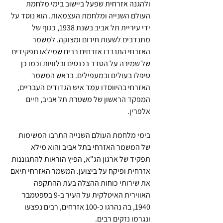
ולהגנה אזרחית שפעל ביישוב בימי מלחמת 
העולם השנייה ומלחמת העצמאות. הוא נוסד על 
ידי עיריית תל אביב בשנת 1938, כגוף של 
מתנדבים לשעות חירום ומצוקה. למשמר 
האזרחי התנדבו אזרחים רבים שמילאו תפקידים 
של שמירה על הסדר בכנסים ובלוויות וכמו כן 
טיפלו בעולים ובמעפילים. בראש המשמר 
האזרחי בהיווסדו עמד איש הגדודים העבריים, 
המפקד הראשון של משטרת תל אביב, חיים 
אלפרין.
בימי מלחמת העולם השנייה התרבו המשימות 
של המשמר האזרחי בתל אביב והוא מילא 
תפקיד של ארגון הג"א, הפיץ הוראות להתגוננות 
אזרחית ופיקח על ביצוען. המשמר האזרחי תיאם 
את שירותי כוחות ההצלה בעת ההתקפה 
האווירית האיטלקית על העיר ב-9 בספטמבר 
1940, בה נהרגו כ-100 אזרחים, רבים נפצעו 
ונגרמו נזקים רבים.