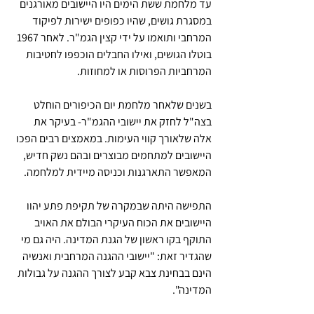
עד מלחמת ששת הימים היו היישובים מאורגנים 
במסגרת גושים, שהיו כפופים ישירות לפיקוד 
המרחבי ותואמו על ידי קצין הגמ"ר. לאחר 1967 
בוטלו הגושים, ואילו החבלים הוכפפו לחטיבות 
המרחביות הפרוסות או למחוזות.
בשנים שלאחר מלחמת יום הכיפורים הוחלט 
בצה"ל לחזק את יישובי ההגמ"ר- בעיקר את 
אלה שלאורך קווי העימות. במאמצים רבים הפכו 
היישובים למתחמים מבוצרים ובהם נשק חדיש, 
המאפשר התארגנות וכניסה מיידית למלחמה. 
התפישה היתה שבמקרה של תקיפת פתע יהוו 
היישובים את הכוח העיקרי הבולם את האויב 
התוקף בקו ראשון של הגנת המדינה. היה גם מי 
שהגדיר זאת: "יישובי ההגנה המרחבית ואנשיה 
הינם בבחינת צבא קבע לצורך ההגנה על גבולות 
המדינה".