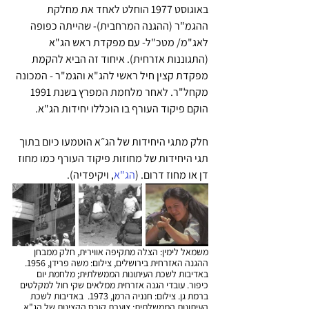
באוגוסט 1977 הוחלט לאחד את מחלקת 
ההגמ"ר (ההגנה המרחבית)- שהייתה כפופה 
לאג"מ/ מטכ"ל- עם מפקדת ראש הג"א 
(התגוננות אזרחית). איחוד זה הביא להקמת 
מפקדת קצין חיל ראשי להג"א והגמ"ר - המכונה 
מקחל"ר. לאחר מלחמת המפרץ בשנת 1991 
הוקם פיקוד העורף בו הוכללו יחידות הג"א.
חלק מתגי היחידות של הג״א הוטמעו כיום בתוך 
תגי היחידות של מחוזות פיקוד העורף כמו מחוז 
דן או מחוז דרום. (
הג"א
, ויקיפדיה).
משמאל לימין: הצלה מתקיפה אווירית, חלק ממבחן 
ההגנה האזרחית בירושלים, צילום: משה פרידן, 1956. 
באדיבות לשכת העיתונות הממשלתית; מלחמת יום 
כיפור. עובדי הגנה אזרחית ממלאים שקי חול למקלטים 
ברמת גן. צילום: חנניה הרמן, 1973.  באדיבות לשכת 
העיתונות הממשלתית; צוערת קורס הקצינות של הג"א, 