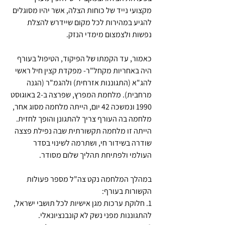
מקצועי נייד של כוחות הצלה, אשר יהיו מסוגלים 
להגיע במהירות לכל מקום שיידרש להצלת 
נפשות ולצמצום מימדי הנזק.
כאמור, עד הקמתו של הפיקוד, הטיפול בעורף 
היה באחריות מקחל"ר- מפקדת קצין חיל ראשי 
להג"א (התגוננות אזרחית) ולהגמ"ר (הגנה 
מרחבית). מלחמת המפרץ, שפרצה ב-2 באוגוסט 
1990 ונמשכה 42 יום, הייתה מלחמה מסוג אחר, 
מלחמה בה העורף צריך להתגונן והופך לחזית. 
הייתה זו מלחמה תקשורתית שבה נפילת פצצה 
שודרה בשידור חי, ושתרמה לשינוי בסדר 
העולמי ולפתיחת תהליך שלום מסודר.
במהלך המלחמה נקט צה"ל מספר פעולות 
הקשורות בעורף:
1. חלוקת ערכות מגן אישיות לכל תושבי ישראל, 
להתגוננות מפני נשק לא קונבנציונאלי.