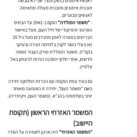
לאנשיו אימונים בנשק ומצד שני לא גובשה 
תוכנית אימונים ותוכנית פעולה מתאימה 
לאנשים מבוגרים.
- 
"משמר המולדת"
 הוקם ב-1942 על הבסיס 
הארגוני והפיקודי של חיל העם, פעל באישור 
הבריטים במטרה לאמן מתנדבים מעל גיל 35 
(או בעלי כושר לקוי) בלחימה זעירה ובעיקר 
בקפ"פ. משמר המולדת פורק כעבור מספר 
חדשים, אחרי חלוף הסכנה הודות לניצחון באל 
עלמיין.
גם בעיר צפת הוקמה עם הכרזת החלוקה יחידה 
בשם "משמר העם", יחידה זו הוטמעה מאוחר 
יותר בשלמותה בהג"א. (משמר העם, ויקיפדיה).
המשמר האזרחי הראשון (תקופת 
היישוב)
"המשמר האזרחי"
 היה ארגון לשמירה על הסדר 