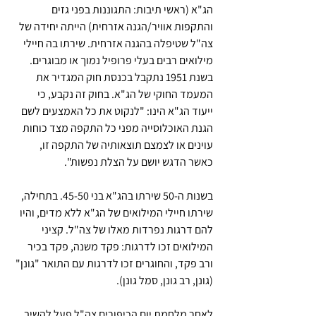
הג"א (ראשי תיבות: התגוננות בפני גזים 
והתקפות אוויר/הגנה אזרחית) הייתה יחידה של 
צה"ל שטיפלה בהגנה אזרחית. שירתו בה חיילי 
מילואים רבים בעלי פרופיל נמוך או מבוגרים. 
בשנת 1951 נתקבל בכנסת חוק המגדיר את 
המעמד החוקי של הג"א. בחוק זה נקבע, כי 
ייעוד הג"א הינו: "לנקוט את כל האמצעים לשם 
הגנת האוכלוסייה מפני כל התקפה מצד כוחות 
עוינים או לצמצם תוצאותיה של התקפה זו, 
כאשר הדגש יושם על הצלת נפשות".
בשנות ה-50 שירתו בהג"א בני 45-50. בתחילה, 
שירתו חיילי המילואים של הג"א ללא מדים, והיו 
להם דרגות נפרדות מאלו של צה"ל. קציני 
המילואים זכו לדרגות: פקד משנה, פקד בכיר 
ורב פקד, והחוגרים זכו לדרגות עם התואר "גונן" 
(גונן, רב גונן, סמל גונן).
לאחר מלחמת יום הכיפורים צה"ל פעל להשיב 