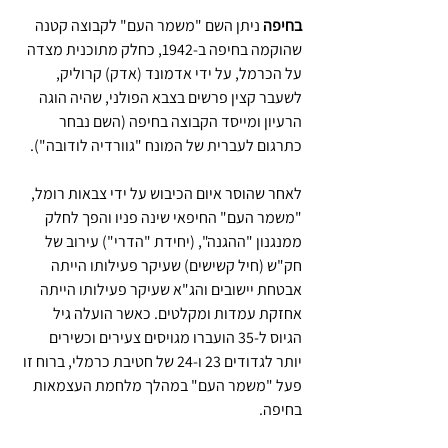
בחיפה 
ניתן השם "משמר העם" לקבוצה קטנה 
שהוקמה בחיפה ב-1942, כחלק מתוכנית מצדה 
על הכרמל, על ידי אדמונד (אדק) קרוליק, 
לשעבר קצין פרשים בצבא הפולני, שהיה הוגה 
הרעיון ומייסד הקבוצה בחיפה (השם נבחר 
כתרגום לעברית של המונח "גוורדיה לודובה").
לאחר שהוסר איום הכיבוש על ידי צבאות רומל, 
"משמר העם" החיפאי שינה פניו והפך לחלק 
ממנגנון "ההגנה", (יחידת "הדרי") עירוב של 
חק"ש (חיל קשישים) שעיקר פעילותו הייתה 
אבטחת יישובים והג"א שעיקר פעילותו הייתה 
אחזקת עמדות ומקלטים. כאשר הועלה גיל 
הגיוס ל-35 הועברו מגויסים צעירים וכשירים 
יותר לגדודים 23 ו-24 של חטיבת כרמלי, ברוח זו 
פעל "משמר העם" במהלך מלחמת העצמאות 
בחיפה.