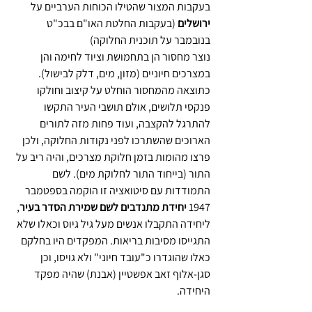
בעקבות המצור שהטילו הכוחות הערביים על 
ירושלים 
(בעקבות החלטת האו"ם בבכ"ט 
בנובמבר על תוכנית החלוקה)
נוצר מחסור הן בתחמושת וציוד לחימה והן 
במצרכים חיוניים (מזון, מים, דלק לבישול). 
כתוצאה מהמחסור הוחלט על קיצוב וחולקו 
פנקסי תלושים, אולם תושבי העיר התקשו 
להתרגל להקצבה, ועוד פחות מזה לתורים 
הארוכים שהשתרכו לפני נקודות החלוקה, ולכן 
פרצו מהומות בזמן חלוקת מצרכים, והיה ריב על 
התור (בייחוד התור לחלוקת מים). לשם 
התמודדות עם סיטואציה זו הוקמה בספטמבר 
1947 
יחידת מתנדבים לשם שמירת הסדר בעיר
, 
ליחידה התקבלו אנשים מעל גיל גיוס וכאלו שלא 
התגייסו מסיבות בריאות. המפקדים היו בחלקם 
כאלו שהוגדרו כ"עובד חיוני" ולא גויסו, וכן 
סגן-אלוף זאב אפשטיין (אבנת) שהיה מפקד 
היחידה.