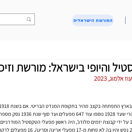
המורשת הישראלית
יל והיופי בישראל: מורשת וזיכר
אלמוג, 2023
166 מפעלי הלבשה זעירים, הרי שעד 1928 נוספו עו
1083(לודג'יה, שהוקם ב-1924 על ידי קבוצת יזמים מלודג', היה ראשון מפעלי הטקסטיל המודר
1931 חיו בתל אביב כ- 24,000 נפש והיו בה לא פחות מ-7