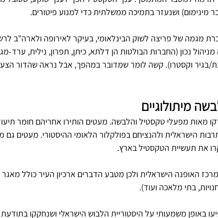
 מינימום) ושנעזר בתמיכה ממשלתית כדי למנוע פיטורים. 
כרת מגמה של פריצה לשוק הבינלאומי, בעיקר לאירופה ולארה"ב לרשת
מניהול נכון (החברות הבולטות הן דלתא, כיתן, תפרון, נילית, ערד-מגב
גת/בגיר וקסטרו). קשה לומר שמדובר במהפך, אבל נראה שהדור הצעי
שה מיתולוגיים
ו מאות מפעלי טקסטיל והלבשה. מעטים הותירו אחריהם חומר תיעודי
בות הישראלית ולהנציחם בפולקלור הלאומי ההיסטורי. מעטים גם מב
רו את תעשיית הטקסטיל בארץ.
רכז האופנה הישראלית ולכן מטבע הדברים ארכיון העיר כולל מאגר ג
נויות, בתי מלאכה ועוד).
 באופן משמעותי על היסטוריית הלבוש הישראלי ושנחקקו בתודעת 