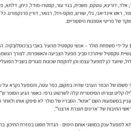
, אלד, דורינא, גוטקס, משכית, בגד עור, קסטרו-מודל, כיתן, דלתא, פו
ר, ראש אינדיאני, גלי, שורש, פוקס-ויזל, רנואר, דורין פרנקפורט. כל
קד של פריטי אספנות היסטוריים.
מפעל אתא הוקם בשנת 1934 על ידי משפחת מולר – אנשי טקסטיל מהעיר באבי בצ'כוסלובקיה.
עשיית טקסטיל שיתרכז סביב מפעל הצביעה והאשפרות. לצורך הגשמת 
, שיועד הן למפעל עצמו והן להקמת שכונות מגורים בשביל הפועלי
 משמו של הכפר הערבי שהיה במקום, כפר עטה, והמפעל נקרא על ש
לו קליט וצורתו הסימטרית קלה לשרטוט גרפי. כאשר הגיע הסופר ש"י ע
עניין במשמעות השם "אתא". הסבריו של מולר לא סיפקו אותו ולאחר 
ראשי התיבות של 'אריגים תוצרת ארצנו'".
 למפעל ענק במושגי אותם הימים - הגדול מסוגו במזרח התיכון. בר