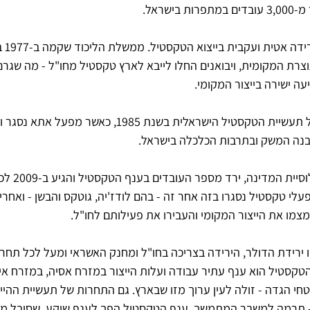
שראל. 
החל מסו
צרת המקומית, ויבואנים החלו לייבא לארץ טקסטיל מחו"ל - מה שגרם ל
עה ישירה בייצור המקומי.
המכה הקשה ביותר ניחתה על תעשיית הטקסטיל הישראלית בשנת 1985,
נה המשק ובתרבות הכלכלה בישראל.
עלי טקסטיל נסגרו בזה אחר זה - בהם לודז'יה, גוטקס והבשן - ואחרי
צמצמו את הייצור המקומי והעבירו את פעילותם לחו"ל.
ירידת הדולר, הירידה בצריכה בחו"ל ומחנק האשראי ומעל לכל תחרו
הטקסטיל הוא ענף עתיר עבודה ועלות הייצור במזרח אסיה, במזרח איר
טחי הגדה - זולה לעין ערוך מזו שבארץ. גם התחרות של תעשיית ההיי
 - תרמה למשבר המתמשך. ענף הטקסטיל הפך לענף שוקע, שסובל מעו