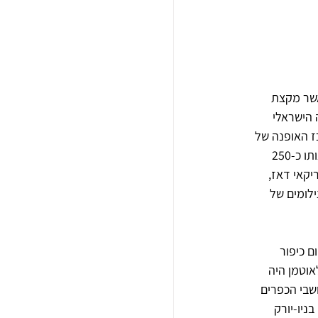
שר מקצת 
 הישראלי 
וף מרכז האופנה של 
מכון היצוא והחברה הישראלית לתערוכות וירידים. הציגו בו לא פחות מ-48 יצרנים ישראלים ופקדו אותו כ-250 
צות. עורכת "ווג" האמריקאי דאז, 
ן שכלל בין השאר צילומים של 
 כיפור 
על דלתא שנוסד בכרמיאל ב-1975 בידי דוב לאוטמן היה 
שבי הכפרים 
יו-יורק 