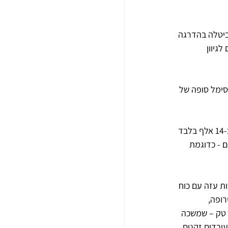
ף שנות ה-70 חלה ירידה אטית ועקבית בייצוא הטקסטיל. ממשלת הליכוד שקמה ב-1977 ביטלה בהדרגה 
גיוון 
 כאשר מפעל אתא נסגר וסימל סופה של 
מאז, חרף הגידול החד באוכלוסיית המדינה, ירד מספר העובדים בענף הטקסטיל והגיע ב-2009 לכ-14 אלף בלבד 
ם - כדוגמת 
ת עזה עם כוח 
ופה, 
 טק – שמשכה 
בדים זקנים 