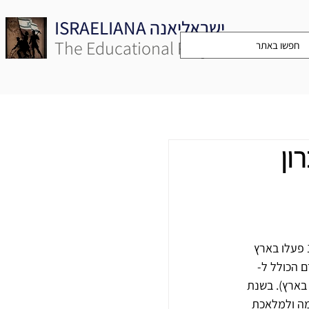
ISRAELIANA ישראליאנה
The Educational Project
ון
תעשיית הטקסטיל וההלבשה בארץ התפתחה בקצב מהיר בתקופת המנדט הבריטי. אם בשנת 1918 פעלו בארץ 
ד 647 מפעלים ועד סוף שנת 1936 נסק מספרם הכולל ל- 
ניים בארץ). בשנת 
1 מפעלי אריגה וסריגה, 16 מפעלים לרקמה ולמלאכת 