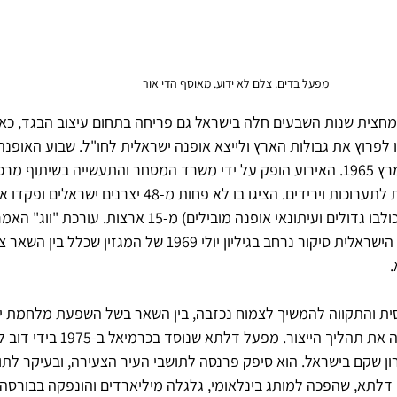
מפעל בדים. צלם לא ידוע. מאוסף הדי אור
מחצית שנות השבעים חלה בישראל גם פריחה בתחום עיצוב הבגד, כא
פרוץ את גבולות הארץ ולייצא אופנה ישראלית לחו"ל. שבוע האופנה
הראשון התקיים בתל אביב במרץ 1965. האירוע הופק על ידי משרד המסחר והתעשייה בשית
קניינים (כולל נציגים של בתי כולבו גדולים ועיתונאי אופנה מובילים) מ-15 אר
דיאנה ורילנד, ייחדה לאופנה הישראלית סיקור נרחב בגיליון יולי 1969 של המגזי
.
ית והתקווה להמשיך לצמוח נכזבה, בין השאר בשל השפעת מלחמת יום
והעליה במחירי הדלק, שייקרה את תהליך הייצור. מפ
 שקם בישראל. הוא סיפק פרנסה לתושבי העיר הצעירה, ובעיקר לתו
דלתא, שהפכה למותג בינלאומי, גלגלה מיליארדים והונפקה בבורסה בנ