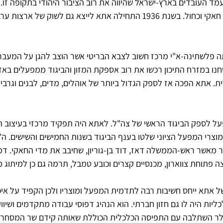
מד העובדים בארץ-ישראל שהיווה את רוב הציבור היהודי בתקופה זו. 
המובילים בקטלוג החברה היו חאקי וכחול. בשנת 1936 התחילה אתא לייצא גם לשוק של 
 פלשתינה-א"י מרכז חשוב לצבא הבריטי אשר הוצב להגן על המעבר 
ו במזרח התיכון רכשו את רוב אספקת המזון והביגוד ממפעלים באזו
. אתא הפכה אז לספק הגדול ביותר של אוהלים, מדים, לבנים וגרביי
 לספק הביגוד הראשי של צה"ל. לאתא היה תפקיד מרכזי בעיצוב ה
וצרי המפעל הציוני שלטו בענף הביגוד בשנות החמישים והשישים. ה"
 מאשר ראש-הממשלה דאז, דוד בן-גוריון, שחיבב את מדי החאקי. דמו
 פתוחת צווארון, מכנסיים קצרים וכובע טמבל, תרמה גם כן למיתוג מ
 אתא ייחס חשיבות רבה לתדמית המפעל ומוצריו ולכן הקפיד על איכ
ליות היה לו גם חזון חברתי. הוא הנהיג דפוסי עבודה מתקדמים ושיווק
מולר השתלבה עם התפיסה הכלכלית הכוללת שאותה קידם שר המסחר 