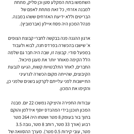
השתמשו בתת המקלע סטן וכן סליק, מתחת 
למבנה אזרחי, כל זאת מתחת לאפם של 
הבריטים וללא ידיעת האזרחים ששהו במבנה. 
מנהל המכון היה פסח איילון (אברמוביץ).
ארגון ההגנה פנה בבקשה לחברי קבוצת הצופים 
א' שישבו בהכשרה בפרדס חנה, לבוא ולעבוד 
במפעל סודי. קבוצה זו, שבה היה חבר גם שלמה 
הלל הקימה מאוחר יותר את מעגן מיכאל. 
החברים, לאחר התלבטויות קשות, הגיעו לגבעת 
הקיבוצים, שהייתה מקום הכשרה לגרעיני 
התיישבות לפני עלייתם לקרקע בשנים שלפני כן, 
והקימו את המכון.
עבודות החפירה והיציקה נמשכו 22 יום. מבנה 
המכון תוכנן בידי המהנדס יוסף אידלמן והוקם 
בתוך בור בעומק 8 מטר ושטחו היה 264 מטר 
רבוע (אורך 33 מטר, רוחב 8 מטר, גובה 3.5 
מטר, עובי קירות 0.5 מטר). מערך ההסוואה של 