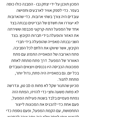
המכון תוכנן על ידי יצחק נבו - המבנה כולו כוסה 
בעפר. כדי לספק אוויר לארבעים וחמישה 
עובדים היה צורך בשתי ארובות. כדי שהארובות 
לא יעוררו את חשדם של הבריטים נבנתה בצד 
אחד של המפעל התת-קרקעי מכבסה ששירתה 
את האזור והופעלה בידי חברות הקיבוץ. בצד 
השני נבנתה מאפייה שהופעלה בידי חברי 
הקיבוץ, אשר שיווקו את הלחם לכל הסביבה. 
פתח הארובה של המאפייה התמזג עם פתח 
האוורור של המפעל. דרך פתח מתחת לאחת 
ממכונות הכביסה היו נכנסים ויוצאים העובדים 
בכל יום. גם במאפייה היה פתח, גדול יותר, 
מתחת לתנור. 
מכיוון שהתנור שקל לא פחות מ-10 טון, ונדרשה 
לא פחות משעה וחצי כדי להזיזו, הפתח הזה 
נפתח פעמיים בלבד בשנות פעילות המפעל, 
פעם אחת כדי להכניס את המכונות לייצור 
התחמושת, עם הקמת המפעל, ופעם נוספת כדי 
להוציא אותן לאחר שלא היה יותר צורך להחביא 