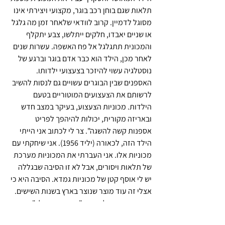
תלאות שגם בוחן רכב בוגר, מקצועי ויצירתי אינו 
מסוגל לדמיין. קרוב לוודאי שלאחר זמן מה גלגל 
או שניים יאבדו, חלקים ייתלשו, צבע יתקלף 
והמכונית תתגלגל אל פח האשפה. עשרות שנים 
לאחר מכן, הילד הוא כבר אדם בוגר וברגע של 
נוסטלגיה עשוי להיזכר בצעצועי ילדותו. 
האספנים שבין הבוגרים עשויים גם לנסות להשיב 
לרשותם את הצעצועים המוטוריים בטעם 
הילדות. מכוניות הצעצוע, בעיקר במצב חדש 
ובאריזה מקורית, יכולות להיהפך לפריט 
אספנות קשה להשגה". צר לי לכתוב אני הייתי 
הילד הזה, לכאורה (יליד 1956). אני שיחקתי עם 
מכוניות אלו. אני העברתי את המכוניות מערכת 
של תלאות ויסורים, אבל לא זו הסיבה שבגללה 
יש לי אוסף קטן של מכוניות גמדא. הסיבה היא כי 
אצלי זה עוד מוצר שנוצר בארץ בשנות השישים. 
עוד פריט ישראליאנה ש"חובה שיהיה לך".