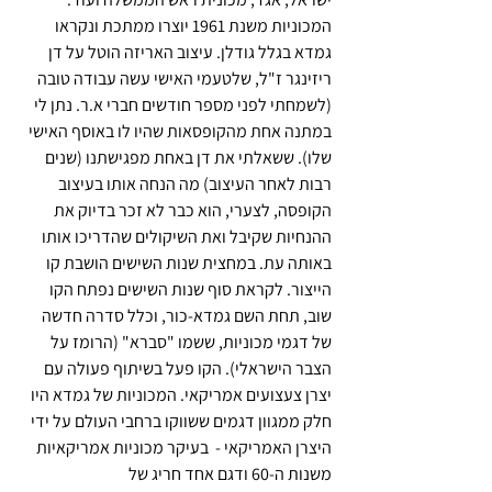
המכוניות משנת 1961 יוצרו ממתכת ונקראו 
גמדא בגלל גודלן. עיצוב האריזה הוטל על דן 
ריזינגר ז"ל, שלטעמי האישי עשה עבודה טובה 
(לשמחתי לפני מספר חודשים חברי א.ר. נתן לי 
במתנה אחת מהקופסאות שהיו לו באוסף האישי 
שלו). ששאלתי את דן באחת מפגישתנו (שנים 
רבות לאחר העיצוב) מה הנחה אותו בעיצוב 
הקופסה, לצערי, הוא כבר לא זכר בדיוק את 
ההנחיות שקיבל ואת השיקולים שהדריכו אותו 
באותה עת. במחצית שנות השישים הושבת קו 
הייצור. לקראת סוף שנות השישים נפתח הקו 
שוב, תחת השם גמדא-כור, וכלל סדרה חדשה 
של דגמי מכוניות, ששמו "סברא" (הרומז על 
הצבר הישראלי). הקו פעל בשיתוף פעולה עם 
יצרן צעצועים אמריקאי. המכוניות של גמדא היו 
חלק ממגוון דגמים ששווקו ברחבי העולם על ידי 
היצרן האמריקאי -  בעיקר מכוניות אמריקאיות 
משנות ה-60 ודגם אחד חריג של 