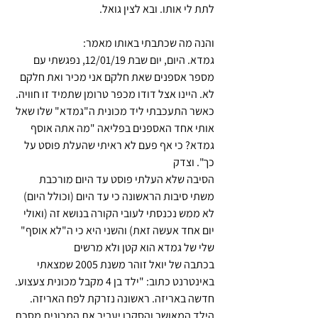
לתת לי אותו. ובא לצין גואל. 
והנה מה שכתבתי באותו מאמר:
גמדא. היום, יום שבת 12/01/19, נפגשתי עם 
מספר אספנים שאת חלקם אני מכיר ואת חלקם 
לא. היינו אצל דודו מכפר טרומן שתמיד זו חוויה. 
כאשר התעכבתי ליד מכונית ה"גמדא" שלו שאל 
אותי אחד האספנים בפליאה "מה אתה אוסף 
גמדא? כי אף פעם לא ראיתי שהעלת פוסט על 
כך". וצדק
הסיבה שלא העלתי פוסט עד היום מורכבת 
משתי סיבות הראשונה כי עד היום (וכולל היום) 
לא ממש נכנסתי לעובי הקורה בנושא זה (ואולי 
יום אחד אעשה זאת) והשני היא כי ה"לא אוסף" 
שלי של גמדא הוא קטן ולא מרשים
בכתבה של יואל זוהר משנת 2005 שמצאתי 
באינטרנט כתוב: "ילד בן 4 מקבל מכונית צעצוע. 
חדשה באריזה. ראשונה נזרקת לפח האריזה. 
הילד המאושר והסקרן יעביר את המכונית מסכת 