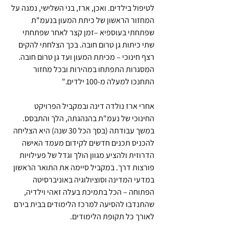
לטיפול בילדים. ואכן, ארז, בני השלישי, נמנה על 
המחזור הראשון של כיתת המעון בנעמ"ת 
שפתחתי בעוספיא –זמן קצר לאחר שפתחתי 
שתי כיתות גן טרום חובה. בכך הצלחתי להקים 
רצף חינוכי – מכיתת המעון ועד גן טרום חובה. 
המסגרות התפתחו במהירות ובכל מחזור 
התחנכו למעלה מ-100 ילדים."
אחרי ארז נולדה דינה ובמקביל הפרויקט 
החינוכי של נעמ"ת בהנהגתה, הלך והתבסס. 
במשך עבודתה (בסך הכל 30 שנה) היא הצליחה 
להכניס תכנים חדשים לקידום מעמד האישה 
הדרוזית ולהציע מגוון הולך וגדל של פעילויות 
פורצות דרך. במקביל סיימה את התואר הראשון 
במדעי המדינה וסוציולוגיה באוניברסיטה 
הפתוחה – הכל בתמיכת בעלה זאהי וילדיה, 
שהתנדבו להסיעה למרכז הלימודים בבית בירם 
לאורך כל תקופת הלימודים.