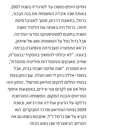
החיים היפים נמשכו עד לטרגדיה בשנת 2007. 
באותה שנה איבדה המשפחה את בנה הבכור, 
כרמל, בתאונת דרכים, סמוך לאוניברסיטת 
חיפה. כרמל היה באותה עת תלמיד השנה 
השניה בחוגים לסטטיסטיקה ומדעי המדינה. 
אבל גדול נפל על המשפחה וסוג של שיתוק. 
רג'אא התפטרה מעבודתה והסתגרה בביתה 
ביגונה. "לא יכולתי להמשיך בתפקידי בנעמ"ת, 
שחייב מאבקים והתמודדות פוליטית מתמדת", 
היא מספרת. "שנה שלמה ישבתי בבית, אבל 
בחסדי אללה ניתן לי חוט הצלה. עם הזמן צמח 
במוחי החלום להקים מוזיאון מורשת". החזון הזה 
החל אט אט לקרום עור וגידים, באמצעות איסוף 
הפריטים והכנת המקום. המשפחה המורחבת 
נדלקה על הרעיון ועודדה את רג'אא, ובשנת 
2009 נפתח המוזיאון ומרכז המבקרים. הוא 
נקרא על שם כרמל ז"ל, שמבטא בשמו גם את 
המרחב הגיאוגרפי שבו נטוע הכפר.