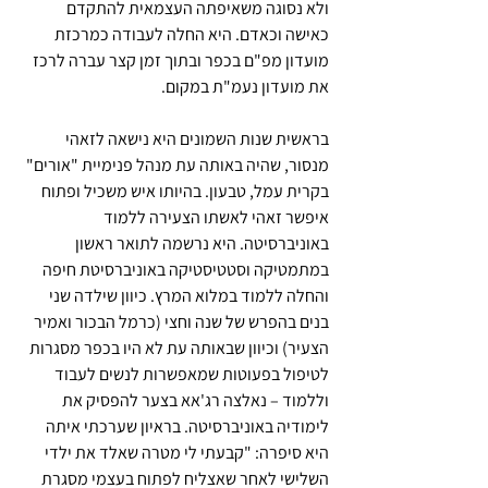
ולא נסוגה משאיפתה העצמאית להתקדם 
כאישה וכאדם. היא החלה לעבודה כמרכזת 
מועדון מפ"ם בכפר ובתוך זמן קצר עברה לרכז 
את מועדון נעמ"ת במקום.
בראשית שנות השמונים היא נישאה לזאהי 
מנסור, שהיה באותה עת מנהל פנימיית "אורים" 
בקרית עמל, טבעון. בהיותו איש משכיל ופתוח 
איפשר זאהי לאשתו הצעירה ללמוד 
באוניברסיטה. היא נרשמה לתואר ראשון 
במתמטיקה וסטטיסטיקה באוניברסיטת חיפה 
והחלה ללמוד במלוא המרץ. כיוון שילדה שני 
בנים בהפרש של שנה וחצי (כרמל הבכור ואמיר 
הצעיר) וכיוון שבאותה עת לא היו בכפר מסגרות 
לטיפול בפעוטות שמאפשרות לנשים לעבוד 
וללמוד – נאלצה רג'אא בצער להפסיק את 
לימודיה באוניברסיטה. בראיון שערכתי איתה 
היא סיפרה: "קבעתי לי מטרה שאלד את ילדי 
השלישי לאחר שאצליח לפתוח בעצמי מסגרת 