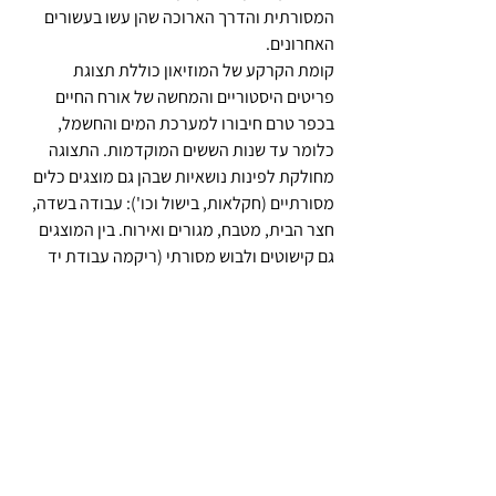
המסורתית והדרך הארוכה שהן עשו בעשורים 
האחרונים.
קומת הקרקע של המוזיאון כוללת תצוגת 
פריטים היסטוריים והמחשה של אורח החיים 
בכפר טרם חיבורו למערכת המים והחשמל, 
כלומר עד שנות הששים המוקדמות. התצוגה 
מחולקת לפינות נושאיות שבהן גם מוצגים כלים 
מסורתיים (חקלאות, בישול וכו'): עבודה בשדה, 
חצר הבית, מטבח, מגורים ואירוח. בין המוצגים 
גם קישוטים ולבוש מסורתי (ריקמה עבודת יד 
וכו').
 החלק העליון הוא גלריה שבה ויטרינות נושאיות: 
הדת הדרוזית, אחווה יהודית-דרוזית, המועצה 
המקומית, חלוצים וחלוצות בכפר, מערכת 
החינוך ועוד. 
החוויה התיירותית והלימודית כוללת בין השאר 
תצפית על שמורת הכרמל ומפרץ חיפה 