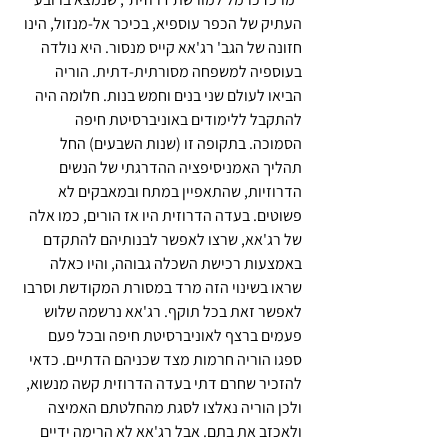
העתיק של הכפר עוספיא, בכיכר אל-מנזול, הינו  
חזונה של הגב' רג'אא קייס מנסור. היא נולדה 
בעוספיה למשפחה מסורתית-דתית. הוריה 
הביאו לעולם שני בנים וחמש בנות. חלומה היה 
להתקבל ללימודים באוניברסיטת חיפה 
הסמוכה. בתקופה זו (שנות השבעים) החל 
תהליך האמניסיפציה ההדרגתי של הנשים 
הדרוזיות, שהתאפיין במתח ובמאבקים לא 
פשוטים. בעדה הדרוזית היו אז הורים, כמו אלה 
של רג'אא, שרצו לאפשר לבנותיהם להתקדם 
באמצעות רכישת השכלה גבוהה, והיו כאלה 
שראו בשינוי הזה מרד במסורת המקודשת וסרבו 
לאפשר זאת בכל תוקף. רג'אא נרשמה שלוש 
פעמים ברצף לאוניברסיטת חיפה ובכל פעם 
ספגו הוריה חרמות מצד שכניהם הדתיים. כדאי 
להזכיר שחרם דתי בעדה הדרוזית קשה מנשוא, 
ולכן הוריה נאלצו לסגת מהחלטתם האמיצה 
ולאכזב את בתם. אבל רג'אא לא הרימה ידיים 