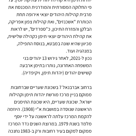
פי החלוקה המסורתית והמודרנית המכנסת את 
מרבית קהילות היהודים יוצאי אירופה תחת 
הכותרת "אשכנזים", ואת קהילות צפון אפריקה, 
הבלקן והמזרח התיכון, כ"ספרדים", יש לראות 
את קהילת היהודים יוצאי תימן כקהילה שלישית, 
מכיוון שהיא שונה במבטא, בנוסח התפילה, 
במנהגיה ועוד.
נכון ל-2021, לאחר גירוש 13 יהודים בני 
המשפחה האחרונה, נותרו בתימן ארבעה 
קשישים יהודים (יהדות תימן, ויקיפדיה).
ברחוב אברבנאל 7 בשכונת שעריים שברחובות  
ממוקם בניין מרכז מורשת יהדות תימן וקהילות 
ישראל. שכונת שעריים, היא שכונת התימנים 
הראשונה שנוסדה במושבות א"י (1908). היוזמה 
להקמת המרכז עלתה לראשונה על ידי יוסף 
מלמד בשנת 1979. במרוצת השנים נדד המרכז 
ממקום למקום בעיר רחובות ורק ב-1983 נחנכה 