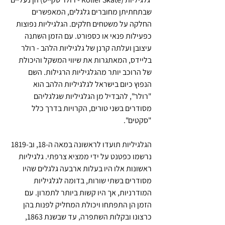
שבתחתיתן מחוברים גלגלים, המאפשרים 
החלקה על משטחים חלקים. הגלגיליות נפוצות 
כפעילות פנאי או כספורט. עם הזמן השתנה 
עיצובן ועלתה קרנן של גלגיליות הלהב - רולר 
בליידס, המאתגרות את שיווי המשקל והיכולת 
של הרוכב יותר מהגלגיליות הרגילות. השם 
הנפוץ כיום בישראל לגלגיליות הלהב הוא 
"רולר", להבדיל מן הגלגיליות שגלגליהם 
מסודרים בשני טורים, הקרויות בדרך כלל 
"סקטים".
הגלגיליות תועדו לראשונה במאה ה-18, וב-1819 
נרשמו כפטנט על ידי ממציא צרפתי. גלגיליות 
ראשונות אלו היו בעלות ארבעה גלגלים שהיו 
מסודרים בשתי שורות, בדומה לגלגיליות 
המודרניות, אך היו קשות ביותר לתמרון. עם 
הזמן הן התפתחו ויכולת המחליק לפנות בהן 
כרצונו ובקלות השתפרה, עד שבשנת 1863, 