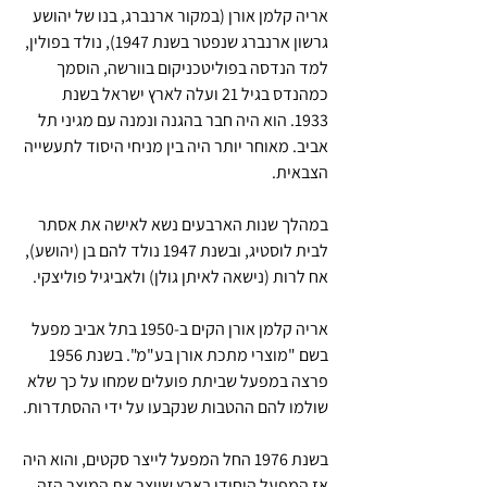
אריה קלמן אורן (במקור ארנברג, בנו של יהושע 
גרשון ארנברג שנפטר בשנת 1947), נולד בפולין, 
למד הנדסה בפוליטכניקום בוורשה, הוסמך 
כמהנדס בגיל 21 ועלה לארץ ישראל בשנת 
1933. הוא היה חבר בהגנה ונמנה עם מגיני תל 
אביב. מאוחר יותר היה בין מניחי היסוד לתעשייה 
הצבאית.
במהלך שנות הארבעים נשא לאישה את אסתר 
לבית לוסטיג, ובשנת 1947 נולד להם בן (יהושע), 
אח לרות (נישאה לאיתן גולן) ולאביגיל פוליצקי.
אריה קלמן אורן הקים ב-1950 בתל אביב מפעל 
בשם "מוצרי מתכת אורן בע"מ". בשנת 1956 
פרצה במפעל שביתת פועלים שמחו על כך שלא 
שולמו להם ההטבות שנקבעו על ידי ההסתדרות.
בשנת 1976 החל המפעל לייצר סקטים, והוא היה 
אז המפעל היחידי בארץ שייצר את המוצר הזה. 