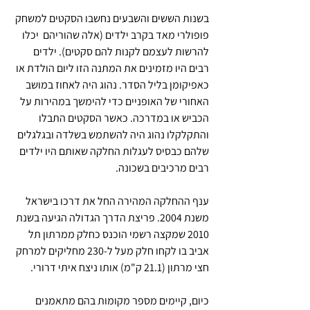
בשנות הששים והשבעים נחשבו הסקטים למשחק 
פופולרי מאד בקרב ילדים (אלה שהוריהם  יכלו 
להרשות לעצמם לקנות להם סקטים). ילדים 
רבים היו מזמינים את המתנה הזו ליום הולדת או 
כאפיקומן בליל הסדר. נהוג היה לאחוז במושב 
האחורי של האופניים כדי להימשך במהירות על 
הכביש או במדרכה. כאשר הסקטים התבלו 
והתקלקלו נהוג היה להשתמש בשלדה ובגלגלים 
שלהם כבסיס לעגלות החלקה שאותם היו ילדים 
רבים מרכיבים בשכונה.
ענף ההחלקה המהירה החל את דרכו בישראל 
משנת 2004. פריצת הדרך הגדולה הגיעה בשנת 
2010 שמקצה רשמי הוכנס כחלק ממרתון תל 
אביב בו לקחו חלק מעל ל-230 מחליקים למרחק 
חצי מרתון (21.1 ק"מ) אותו ניצח איתי דרורי.
כיום, קיימים מספר מקומות בהם מתאמנים 