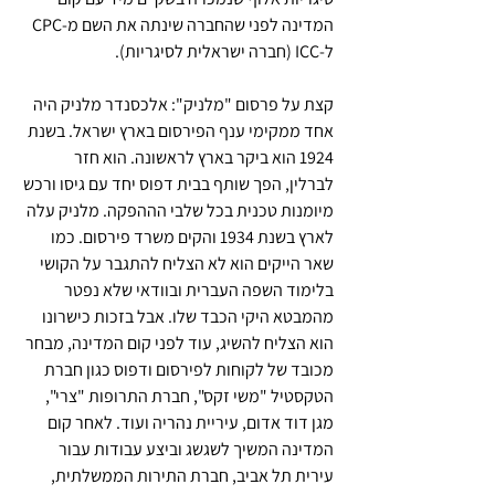
המדינה לפני שהחברה שינתה את השם מ-CPC 
ל-ICC (חברה ישראלית לסיגריות). 
קצת על פרסום "מלניק": אלכסנדר מלניק היה 
אחד ממקימי ענף הפירסום בארץ ישראל. בשנת 
1924 הוא ביקר בארץ לראשונה. הוא חזר 
לברלין, הפך שותף בבית דפוס יחד עם גיסו ורכש 
מיומנות טכנית בכל שלבי הההפקה. מלניק עלה 
לארץ בשנת 1934 והקים משרד פירסום. כמו 
שאר הייקים הוא לא הצליח להתגבר על הקושי 
בלימוד השפה העברית ובוודאי שלא נפטר 
מהמבטא היקי הכבד שלו. אבל בזכות כישרונו 
הוא הצליח להשיג, עוד לפני קום המדינה, מבחר 
מכובד של לקוחות לפירסום ודפוס כגון חברת 
הטקסטיל "משי זקס", חברת התרופות "צרי", 
מגן דוד אדום, עיריית נהריה ועוד. לאחר קום 
המדינה המשיך לשגשג וביצע עבודות עבור 
עירית תל אביב, חברת התירות הממשלתית, 