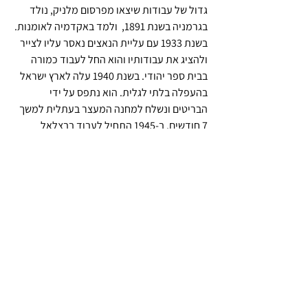
גדול של עבודות שיצאו מפרסום מלניק, נולד 
בגרמניה בשנת 1891,  ולמד באקדמיה לאומנות. 
בשנת 1933 עם עליית הנאצים נאסר עליו לצייר 
ולהציג את עבודותיו והוא החל לעבוד כמורה 
בבית ספר יהודי. בשנת 1940 עלה לארץ ישראל 
בהעפלה בלתי לגלית. הוא נתפס על ידי 
הבריטים ונשלח למחנה המעצר בעתלית למשך 
7 חודשים. ב-1945 התחיל לעבוד בבצלאל 
כמורה לרישום. ב-1946 התחתן עם מרגוט לנגה 
עולה אמנית גם היא מגרמניה והם התגוררו 
בירושלים. הוא מונה להיות מנהל בצלאל משנת 
1960 עד 1961 והמשיך ללמד במוסד עד שנת 
1964. הוא נפטר בשנת 1968.
*דרגת האלוף הראשון בצה"ל ניתנה לאלוף דוד 
(מיקי) מרכוס, איש צבא ארצות הברית אשר 
שירת בצה"ל במסגרת מח"ל (מתנדבי חוץ 
לארץ). מרכוס קיבל את דרגת ה"אלוף" בעת 
שמונה על ידי דוד בן-גוריון למפקד חזית 