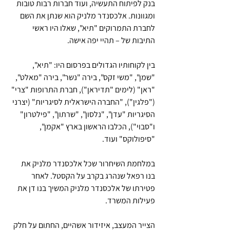
בנק לפיתוח התעשיה, ועוד חברות רבות טובות 
ומגוונות. אלכסנדר מלניק הוא שנתן את השם 
לחברת התמרוקים "תיא", שאלו היו ראשי 
התיבות של – תהיי יפה אישה.
בין לקוחותיו הגדולים בפרסום היו: "תיא", 
"שמן", "משי זקס", בירה "נשר", בירה "מאלט", 
"ראן" (לימים "תדיראן"), חברת התרופות "צרי" 
("פלגין"), "החברה הישראלית לסיגריות" (יצרני 
הסיגריות "עדן", "נלסון", "שרתון", "פילטרון" 
ו"סבוי"), הכלבו הראשון בארץ "אקמן", 
"סיפולוקס" ועוד.
במלחמת השיחרור שכל אלכסנדר מלניק את 
בנו רפאל שנהרג בקרב על הקסטל. לאחר 
פטירתו של אלכסנדר מלניק המשיך בנו דן את 
פעילות המשרד.
הצייר המעצב, איזידור אשהיים, החתום על חלק 