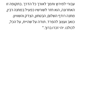
עבורי למירוץ ותמך לאורך כל הדרך. בתקופה זו 
האחרונה, הוא חזר לשורשיו כפעיל במחנה רבין, 
מחנה רודף השלום, הבטחון, הצדק והשוויון. 
כואב ועצוב להפרד. תודה על שהיית, על הכל, 
לכולנו. יהי זכרו ברוך."
מקורות
מלמן יוסי. 6.4.2018. 
מענטש אמיתי: פרידה 
מהחוקר מאיר פלבסקי, שהלך לעולמו בגיל 75
, 