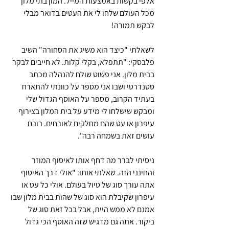
אלפי בקשות באמצעות המייל. המון בתי מלון 
מכל העולם שלחו לי את העטים בדואר מבלי 
לבקש תמורה! 
לשאלתי "כיצד הוא משיג את הסחורה" השיב 
פלבסקי: "תתפלא, בקלי קלות. לא חייבים לבקר 
בבית מלון. אני פשוט שולח להנהלה מכתב 
סטנדרטי ושבו אני מספר על כוונתי להתארח 
בעתיד הקרוב, מספר על האוסף הגדול שלי 
ומבקש שישלחו לי מידע על בית המלון בצירוף 
עיפרון או עט שהם מחלקים לאורחים. רובם 
עושים זאת בשמחה רבה".
ניסיתי לברר מה דחף אותו לאיסוף המוזר 
והחינני הזה. שאלתי אותו: "אולי דרך האיסוף 
אתה עורך סוג של טיול בעולם. אולי כל עט או 
עיפרון שקיבלת הוא סוג של שהות בבית מלון שבו 
אמנם לא ממש היית, אבל בכל זאת סוג של 
ביקור. אתה גם מדגיש שזה האוסף הכי גדול 