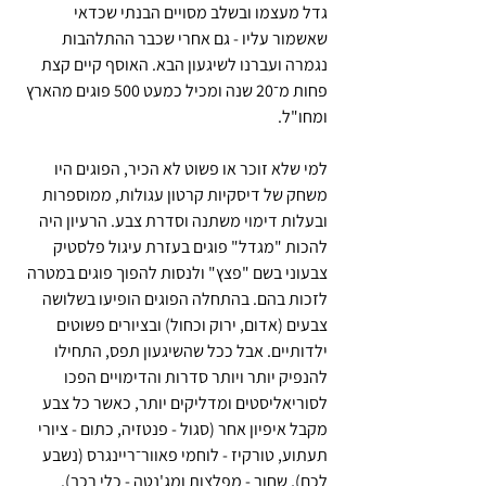
גדל מעצמו ובשלב מסויים הבנתי שכדאי 
שאשמור עליו - גם אחרי שכבר ההתלהבות 
נגמרה ועברנו לשיגעון הבא. האוסף קיים קצת 
פחות מ־20 שנה ומכיל כמעט 500 פוגים מהארץ 
ומחו"ל.
למי שלא זוכר או פשוט לא הכיר, הפוגים היו 
משחק של דיסקיות קרטון עגולות, ממוספרות 
ובעלות דימוי משתנה וסדרת צבע. הרעיון היה 
להכות "מגדל" פוגים בעזרת עיגול פלסטיק 
צבעוני בשם "פצץ" ולנסות להפוך פוגים במטרה 
לזכות בהם. בהתחלה הפוגים הופיעו בשלושה 
צבעים (אדום, ירוק וכחול) ובציורים פשוטים 
ילדותיים. אבל ככל שהשיגעון תפס, התחילו 
להנפיק יותר ויותר סדרות והדימויים הפכו 
לסוריאליסטים ומדליקים יותר, כאשר כל צבע 
מקבל איפיון אחר (סגול - פנטזיה, כתום - ציורי 
תעתוע, טורקיז - לוחמי פאוור־ריינגרס (נשבע 
לכם), שחור - מפלצות ומג'נטה - כלי רכב).