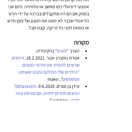
אמצעי דיגיטלי כמו מחשב או טלוויזיה. היום אני 
בספק אם הם היו מתקבלים בברכה על ידי הדור 
הדיגטלי שכבר לא יחווה את המגע של פצץ חדש 
או המתח לפני כל זריקה. קצת חבל.
מקורות
הערך "
פוגים
" בויקיפדיה.
אפרת נומברג יונגר. 18.2.2021. 
היזמים 
שרוצים להחזיר את טירוף הפוגים: 
"הילדים שלי התלהבו והבנו שאנחנו 
מפספסים
", mako
עידן בן טובים. 9.6.2018. 
התגעגעתם? 
הפוגים חוזרים לחיינו, עם טוויסט צפוי 
למדי
, Geektime.
אברהם סתיו. 29.4.2020. 
מה?! לא שיחקת 
בפוגים???,
 מקור ראשון.
נועה בונה. 2.11.2016. 
רעיון פצץ: הפוגים 
עושים קאמבק אופנתי
, TimeOut. 