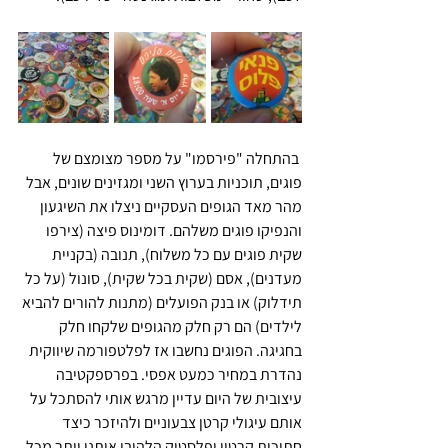
 בהתחלה "פירסמו" על מספר מצומצם של 
פוגים, תוכניות בערוץ השני ומגזינים שונים, אבל 
מהר מאד הגופים העסקיים ניצלו את השיגעון 
והנפיקו פוגים משלהם. דומינוס פיצה (צירפו 
שקית פוגים עם כל משלוח), תנובה (בקניית 
מעדנים), אסם (שקית בכל שקית), סונול (על כל 
תידלוק) או בנק הפועלים (מתנות להורים להביא 
לילדים) הם רק חלק מהגופים שלקחו חלק 
בחגיגה. הפוגים נחשבו אז לפלטפורמה שיווקית 
נהדרת במחיר כמעט אפסי. בפרספקטיבה 
עיצובית של היום עדיין מרגש אותי להסתכל על 
אותם עיגולי קרטן צבעוניים ולהיזכר כיצד 
חתיכות קרטון ופלסטיק הלהיבו אותנו יותר מכל 