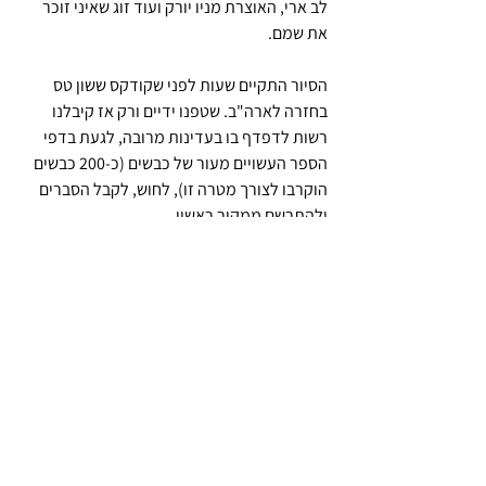
לב ארי, האוצרת מניו יורק ועוד זוג שאיני זוכר 
את שמם. 
הסיור התקיים שעות לפני שקודקס ששון טס 
בחזרה לארה"ב. שטפנו ידיים ורק אז קיבלנו 
רשות לדפדף בו בעדינות מרובה, לגעת בדפי 
הספר העשויים מעור של כבשים (כ-200 כבשים 
הוקרבו לצורך מטרה זו), לחוש, לקבל הסברים 
ולהתרשם ממקור ראשון. 
גם לאתיאיסט מוחלט כמוני זו היתה חוויה 
מרגשת להיות בקרבת מוצג שאוחז היסטוריה 
ותרבות יהודית אולי יותר מכל מוצג היסטורי 
אחר. חבל שהוא עומד להימכר. מקומו הטבעי 
באחד המוזיאונים בישראל.