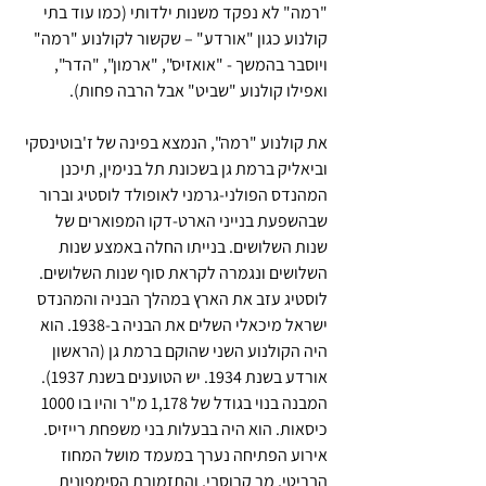
"רמה" לא נפקד משנות ילדותי (כמו עוד בתי 
קולנוע כגון "אורדע" – שקשור לקולנוע "רמה" 
ויוסבר בהמשך - "אואזיס", "ארמון", "הדר", 
ואפילו קולנוע "שביט" אבל הרבה פחות). 
את קולנוע "רמה", הנמצא בפינה של ז'בוטינסקי 
וביאליק ברמת גן בשכונת תל בנימין, תיכנן 
המהנדס הפולני-גרמני לאופולד לוסטיג וברור 
שבהשפעת בנייני הארט-דקו המפוארים של 
שנות השלושים. בנייתו החלה באמצע שנות 
השלושים ונגמרה לקראת סוף שנות השלושים. 
לוסטיג עזב את הארץ במהלך הבניה והמהנדס 
ישראל מיכאלי השלים את הבניה ב-1938. הוא 
היה הקולנוע השני שהוקם ברמת גן (הראשון 
אורדע בשנת 1934. יש הטוענים בשנת 1937). 
המבנה בנוי בגודל של 1,178 מ"ר והיו בו 1000 
כיסאות. הוא היה בבעלות בני משפחת רייזיס. 
אירוע הפתיחה נערך במעמד מושל המחוז 
הבריטי, מר קרוסבי, והתזמורת הסימפונית 