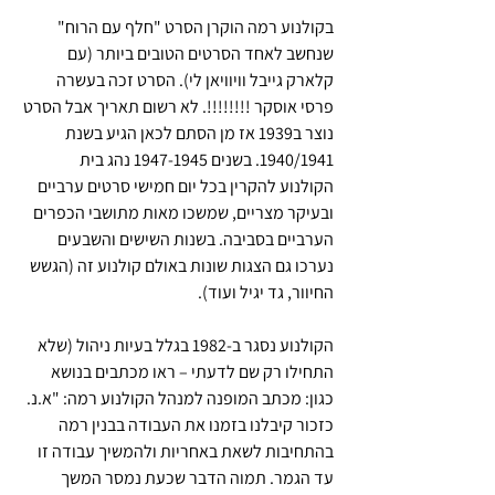
בקולנוע רמה הוקרן הסרט "חלף עם הרוח" 
שנחשב לאחד הסרטים הטובים ביותר (עם 
קלארק גייבל וויוויאן לי). הסרט זכה בעשרה 
פרסי אוסקר !!!!!!!!. לא רשום תאריך אבל הסרט 
נוצר ב1939 אז מן הסתם לכאן הגיע בשנת 
1940/1941. בשנים 1947-1945 נהג בית 
הקולנוע להקרין בכל יום חמישי סרטים ערביים 
ובעיקר מצריים, שמשכו מאות מתושבי הכפרים 
הערביים בסביבה. בשנות השישים והשבעים 
נערכו גם הצגות שונות באולם קולנוע זה (הגשש 
החיוור, גד יגיל ועוד).
הקולנוע נסגר ב-1982 בגלל בעיות ניהול (שלא 
התחילו רק שם לדעתי – ראו מכתבים בנושא 
כגון: מכתב המופנה למנהל הקולנוע רמה: "א.נ. 
כזכור קיבלנו בזמנו את העבודה בבנין רמה 
בהתחיבות לשאת באחריות ולהמשיך עבודה זו 
עד הגמר. תמוה הדבר שכעת נמסר המשך 