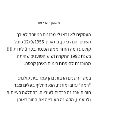
מאוסף הדי אור
העסקים לא נראו לי מרננים במיוחד לאורך 
השנים. הנה כי כן, בתאריך 12/9/1955 קיבל 
קולנוע רמה החזר ממס הכנסה בסך 3 לירות !!!! 
בשנת 1992 התקרה (שיש הטוענים שהיתה 
מתוכננת להיפתח בימים נאים) קרסה.
במשך השנים הרבות בהן עמד בית קולנוע 
"רמה" עזוב ומוזנח, הוא החליף בעלים וצבר 
חובות ארנונה כבדים לעירייה. בהחלטה בעייתית 
(לטעמי), הקטינה העירייה את החוב באופן 
משמעותי ובכך סללה את הדרך למכירתו ליזם 
שיהרוס את המבנה. מאחר שהמבנה מוגדר 
כמתחם לשימור, הוחלט על בניית מגדל מגורים 
בן 23 קומות, עם הבטחה לשמר משהו: את חזית 