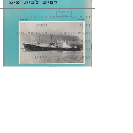
ספרים תצלומים ומפות
החי והצומח
ספורט
רפואה
תעשייה מקצועות
אמנות פנאי ובידור
ומלאכות
בטחון
תיירות
דת עדה ולאום
קנייה וחיסכון
מגורים
משפחה וחינוך
ישראליאנה אקלקטי
מזון ומשקה
שווקים וחנויות
פוליטיקה ומנהיגות
מוזיאונים וגלריות
תחבורה וניידות
כלי תקשורת
דואר וטלפון
מוזיקה
אופנה ולבוש
Israeliana – The Educational Project ©