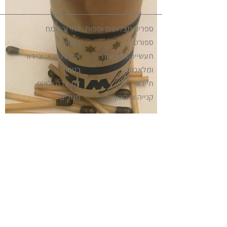
ספרים תצלומים ומפות
החי והצומח
ספורט
רפואה
תעשייה מקצועות
אמנות פנאי ובידור
ומלאכות
בטחון
תיירות
דת עדה ולאום
קנייה וחיסכון
מגורים
משפחה וחינוך
ישראליאנה אקלקטי
מזון ומשקה
שווקים וחנויות
פוליטיקה ומנהיגות
מוזיאונים וגלריות
תחבורה וניידות
כלי תקשורת
דואר וטלפון
מוזיקה
אופנה ולבוש
Israeliana – The Educational Project ©